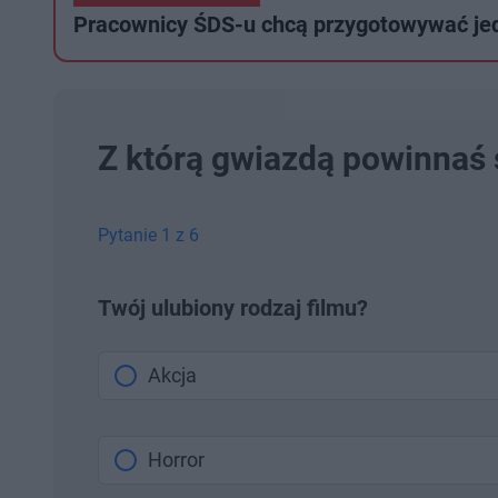
5
s
s
Pracownicy ŚDS-u chcą przygotowywać jedz
7
d
d
%
o
o
t
p
u
r
ł
z
u
o
d
u
Z którą gwiazdą powinnaś 
Pytanie 1 z 6
Twój ulubiony rodzaj filmu?
Akcja
Horror