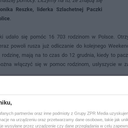
naszej pomocy. Liczymy na to, że znajdą się
onika Reszke, liderka Szlachetnej Paczki
olice
.
czki udało się pomóc 16 703 rodzinom w Polsce. Otr
Teraz powoli rusza już odliczanie do kolejnego Weeke
 rodzinę, mają na to czas do 12 grudnia, kiedy to pac
 można włączyć się w pomoc rodzinom, usłyszycie w 
 ufundowała kosz na nakrętki dla małych
picjum
niku,
fanych partnerów oraz inne podmioty z Grupy ZPR Media uzyskujem
cje na urządzeniu oraz przetwarzamy dane osobowe, takie jak unika
je wysyłane przez urządzenie czy dane przeglądania w celu zapewn