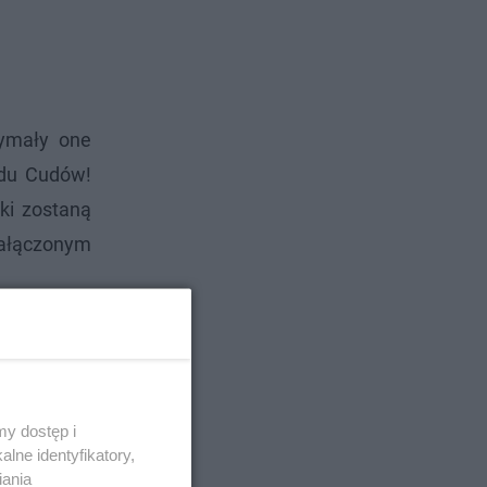
zymały one
ndu Cudów!
zki zostaną
załączonym
y dostęp i
lne identyfikatory,
iania