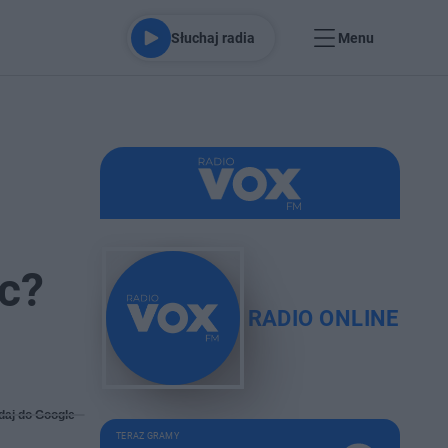
Słuchaj radia
Menu
c?
RADIO ONLINE
daj do Google
TERAZ GRAMY