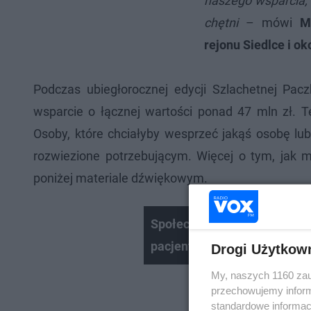
naszego wsparcia, 
chętni
– mówi
M
rejonu Siedlce i ok
Podczas ubiegłorocznej edycji Szlachetnej Pa
wsparcie o łącznej wartości ponad 47 mln zł. 
Osoby, które chciałyby wesprzeć jakąś osobę lub
rozwiezione potrzebującym. Więcej o tym, jak
poniżej materiale dźwiękowym.
Społeczność wsi Koszewnica
pacjentów siedleckiego hos
Drogi Użytkow
My, naszych 1160 zau
przechowujemy informa
standardowe informac