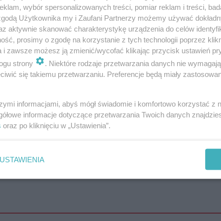
klam, wybór spersonalizowanych treści, pomiar reklam i treści, bad
 zgodą Użytkownika my i Zaufani Partnerzy możemy używać dokład
az aktywnie skanować charakterystykę urządzenia do celów identyfi
ść, prosimy o zgodę na korzystanie z tych technologii poprzez klikn
a i zawsze możesz ją zmienić/wycofać klikając przycisk ustawień pr
ogu strony
. Niektóre rodzaje przetwarzania danych nie wymagaj
iwić się takiemu przetwarzaniu. Preferencje będą miały zastosowanie
szymi informacjami, abyś mógł świadomie i komfortowo korzystać z
gółowe informacje dotyczące przetwarzania Twoich danych znajdzi
s
oraz po kliknięciu w „Ustawienia”.
ec:
USTAWIENIA