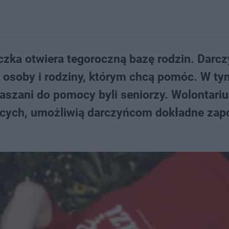
czka otwiera tegoroczną bazę rodzin. Darcz
te osoby i rodziny, którym chcą pomóc. W ty
łaszani do pomocy byli seniorzy. Wolontariu
jących, umożliwią darczyńcom dokładne zap