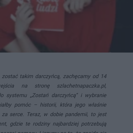
e zostać takim darczyńcą, zachęcamy od 14
jścia na stronę szlachetnapaczka.pl,
do systemu „Zostań darczyńcą” i wybranie
ciałby pomóc – historii, która jego właśnie
 za serce. Teraz, w dobie pandemii, to jest
t, gdzie te rodziny najbardziej potrzebują