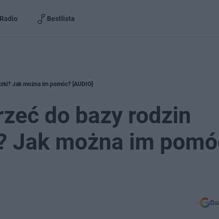
Radio
Bestlista
aczki? Jak można im pomóc? [AUDIO]
rzeć do bazy rodzin
i? Jak można im pomó
Do