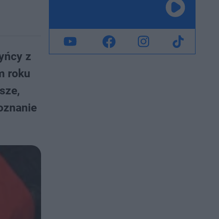
yńcy z
m roku
sze,
oznanie