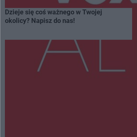
Dzieje się coś ważnego w Twojej
okolicy? Napisz do nas!
Więcej
NAJNOWSZE:
Trwa walka z nosówką w schronisku. Są
śmiertelne przypadki. Uruchomiono zbiórkę!
Radom Music Camp 2026. Trzy dni koncertów i
wydarzeń w różnych częściach miasta