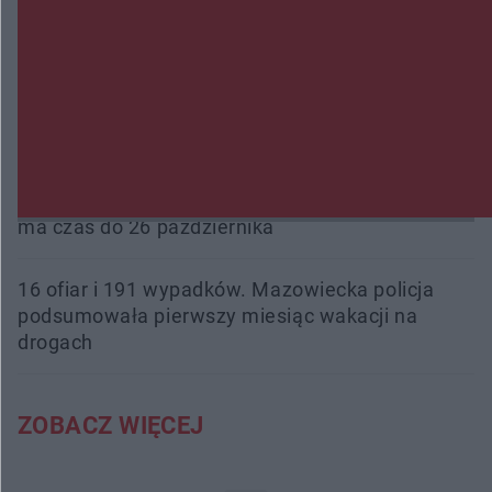
Przeglądy, których nie było. Korupcja i
fałszowanie dokumentów!
Beach Ball Radom na Borkach. Turniej otworzy
nowe boiska dla mieszkańców
Śledztwo w „Drzewnej” przedłużone. Prokuratura
ma czas do 26 października
16 ofiar i 191 wypadków. Mazowiecka policja
podsumowała pierwszy miesiąc wakacji na
drogach
ZOBACZ WIĘCEJ