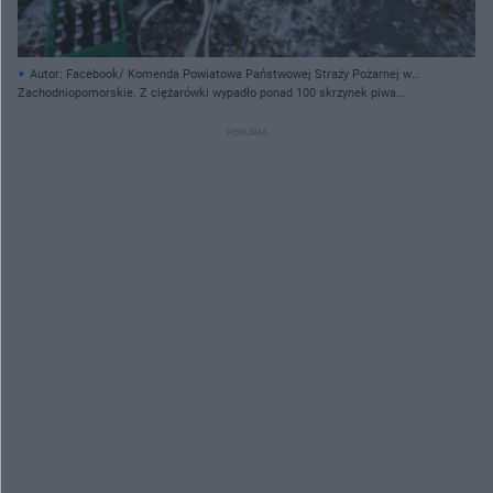
Autor: Facebook/ Komenda Powiatowa Państwowej Straży Pożarnej w
Choszcznie/ Materiały prasowe
Zachodniopomorskie. Z ciężarówki wypadło ponad 100 skrzynek piwa
[ZDJĘCIA]