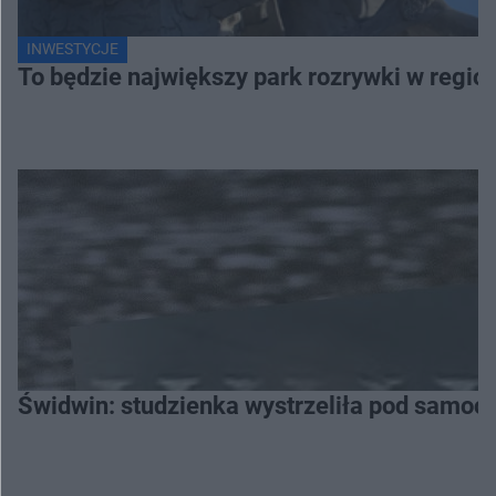
INWESTYCJE
To będzie największy park rozrywki w regi
Świdwin: studzienka wystrzeliła pod samocho