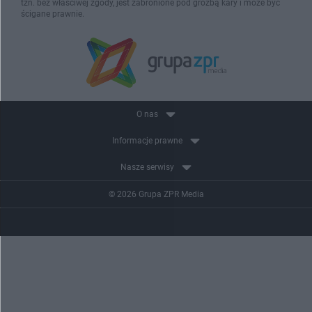
tzn. bez właściwej zgody, jest zabronione pod groźbą kary i może być
ścigane prawnie.
O nas
Informacje prawne
Nasze serwisy
© 2026 Grupa ZPR Media