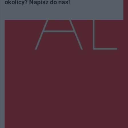
okolicy? Napisz do nas!
Więcej
NAJNOWSZE:
Zmiany i przesunięcia remontu bulwaru w
Gorzowie. Dlaczego?
Policjanci z Przysuchy odnaleźli ciało 40-letniej
kobiety. Dwie osoby usłyszały zarzut zabójstwa
Burze sparaliżowały region. Strażacy
interweniowali 58 razy