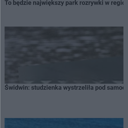
To będzie największy park rozrywki w regi
Świdwin: studzienka wystrzeliła pod samocho