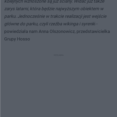
kolejnych wznoszone są już ściany. Widać już także
zarys latarni, która będzie najwyższym obiektem w
parku. Jednocześnie w trakcie realizacji jest wejście
główne do parku, czyli rzeźba wikinga i syrenk
i -
powiedziała nam Anna Olszonowicz, przedstawicielka
Grupy Hosso