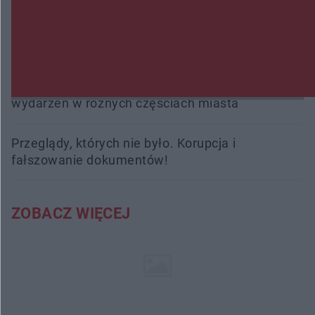
Trwa walka z nosówką w schronisku. Są
śmiertelne przypadki. Uruchomiono zbiórkę!
Radom Music Camp 2026. Trzy dni koncertów i
wydarzeń w różnych częściach miasta
Przeglądy, których nie było. Korupcja i
fałszowanie dokumentów!
ZOBACZ WIĘCEJ