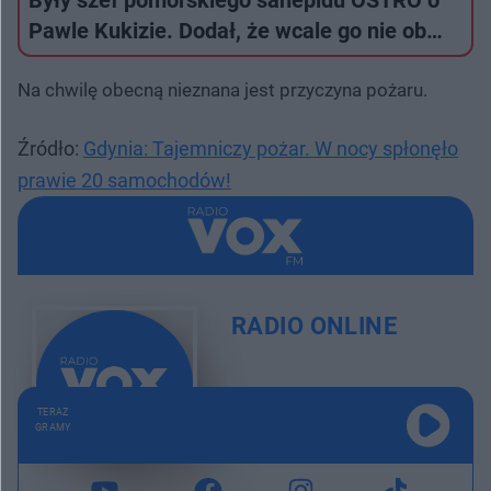
Pawle Kukizie. Dodał, że wcale go nie ob…
Na chwilę obecną nieznana jest przyczyna pożaru.
Źródło:
Gdynia: Tajemniczy pożar. W nocy spłonęło
prawie 20 samochodów!
RADIO ONLINE
TERAZ
GRAMY