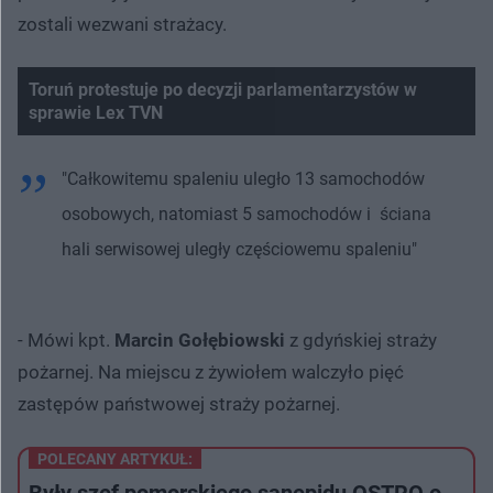
zostali wezwani strażacy.
Toruń protestuje po decyzji parlamentarzystów w
sprawie Lex TVN
Nie można odtworzyć wideo
Spróbuj ponownie
"Całkowitemu spaleniu uległo 13 samochodów
osobowych, natomiast 5 samochodów i ściana
hali serwisowej uległy częściowemu spaleniu"
- Mówi kpt.
Marcin Gołębiowski
z gdyńskiej straży
pożarnej. Na miejscu z żywiołem walczyło pięć
zastępów państwowej straży pożarnej.
POLECANY ARTYKUŁ:
Były szef pomorskiego sanepidu OSTRO o