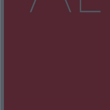
NAJNOWSZE:
Zmiany i przesunięcia remontu bulwaru w
Gorzowie. Dlaczego?
Policjanci z Przysuchy odnaleźli ciało 40-letniej
kobiety. Dwie osoby usłyszały zarzut zabójstwa
Burze sparaliżowały region. Strażacy
interweniowali 58 razy
Trwa walka z nosówką w schronisku. Są
śmiertelne przypadki. Uruchomiono zbiórkę!
Radom Music Camp 2026. Trzy dni koncertów i