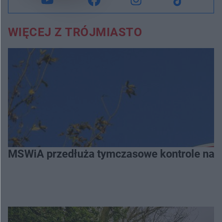
WIĘCEJ Z TRÓJMIASTO
MSWiA przedłuża tymczasowe kontrole na gr