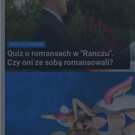
QUIZ DLA FANÓW
Quiz o romansach w "Ranczu".
Czy oni ze sobą romansowali?