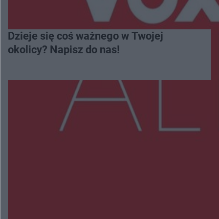
Dzieje się coś ważnego w Twojej
okolicy? Napisz do nas!
Więcej
NAJNOWSZE:
Wsola: Renault uderzyło w słup i stanął w
płomieniach. 49-latek trafił do szpitala
Zmiany i przesunięcia remontu bulwaru w
Gorzowie. Dlaczego?