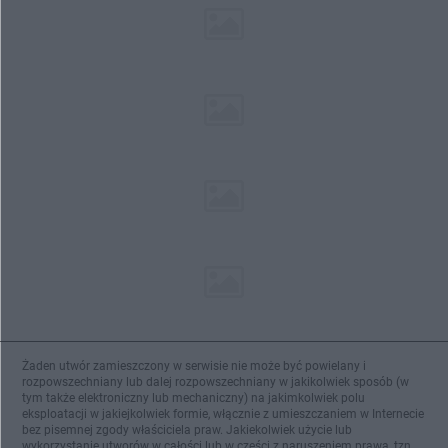
Żaden utwór zamieszczony w serwisie nie może być powielany i
rozpowszechniany lub dalej rozpowszechniany w jakikolwiek sposób (w
tym także elektroniczny lub mechaniczny) na jakimkolwiek polu
eksploatacji w jakiejkolwiek formie, włącznie z umieszczaniem w Internecie
bez pisemnej zgody właściciela praw. Jakiekolwiek użycie lub
wykorzystanie utworów w całości lub w części z naruszeniem prawa, tzn.