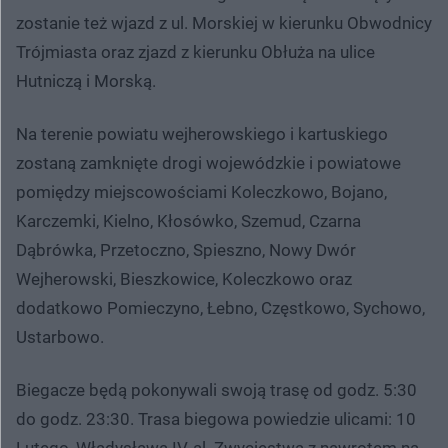
zostanie też wjazd z ul. Morskiej w kierunku Obwodnicy
Trójmiasta oraz zjazd z kierunku Obłuża na ulice
Hutniczą i Morską.
Na terenie powiatu wejherowskiego i kartuskiego
zostaną zamknięte drogi wojewódzkie i powiatowe
pomiędzy miejscowościami Koleczkowo, Bojano,
Karczemki, Kielno, Kłosówko, Szemud, Czarna
Dąbrówka, Przetoczno, Spieszno, Nowy Dwór
Wejherowski, Bieszkowice, Koleczkowo oraz
dodatkowo Pomieczyno, Łebno, Częstkowo, Sychowo,
Ustarbowo.
Biegacze będą pokonywali swoją trasę od godz. 5:30
do godz. 23:30. Trasa biegowa powiedzie ulicami: 10
Lutego, Władysława IV, al. Zwycięstwa z nawrotem na