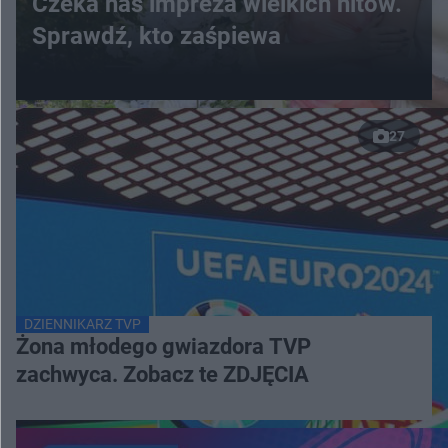
Czeka nas impreza wielkich hitów.
Sprawdź, kto zaśpiewa
27
DZIENNIKARZ TVP
Żona młodego gwiazdora TVP
zachwyca. Zobacz te ZDJĘCIA