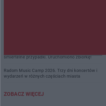
Policjanci z Przysuchy odnaleźli ciało 40-letniej
kobiety. Dwie osoby usłyszały zarzut zabójstwa
Burze sparaliżowały region. Strażacy
interweniowali 58 razy
Trwa walka z nosówką w schronisku. Są
śmiertelne przypadki. Uruchomiono zbiórkę!
Radom Music Camp 2026. Trzy dni koncertów i
wydarzeń w różnych częściach miasta
ZOBACZ WIĘCEJ