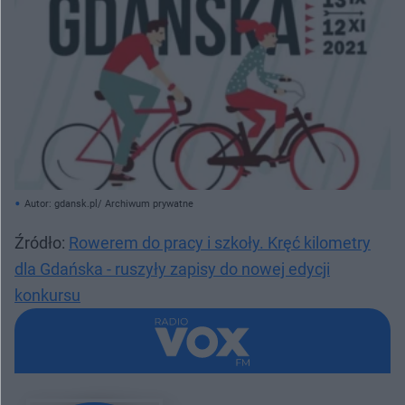
Autor: gdansk.pl/ Archiwum prywatne
Źródło:
Rowerem do pracy i szkoły. Kręć kilometry
dla Gdańska - ruszyły zapisy do nowej edycji
konkursu