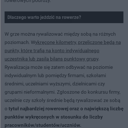
rowerowych podróży.
Dlaczego warto jeździć na rowerze?
W grze można rywalizować między sobą na różnych
poziomach. W
ykręcone kilometry, przeliczone będą na
punkty, które trafią na konto indywidualnego
uczestnika lub zasilą bilans punktowy grupy
.
Rywalizacja może się zatem odbywać na poziomie
indywidualnym lub pomiędzy firmami, szkołami
średnimi, uczelniami wyższymi, dzielnicami czy
grupami nieformalnymi. Zgłoszone do konkursu firmy,
uczelnie czy szkoły średnie będą rywalizować ze sobą
o
tytuł najbardziej rowerowej oraz o największą liczbę
punktów wykręconych w stosunku do liczby
pracowników/studentów/uczniów.