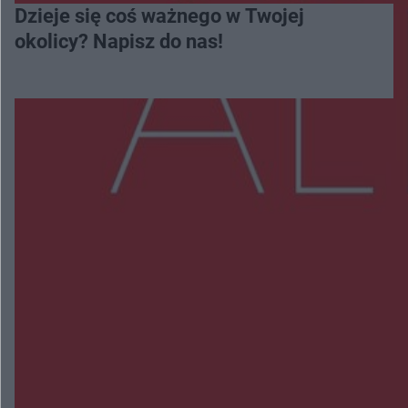
Dzieje się coś ważnego w Twojej
okolicy? Napisz do nas!
Więcej
NAJNOWSZE:
Zmiany i przesunięcia remontu bulwaru w
Gorzowie. Dlaczego?
Policjanci z Przysuchy odnaleźli ciało 40-letniej
kobiety. Dwie osoby usłyszały zarzut zabójstwa
Burze sparaliżowały region. Strażacy