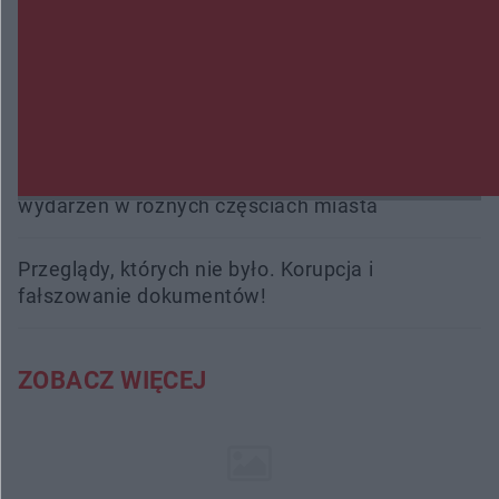
interweniowali 58 razy
Trwa walka z nosówką w schronisku. Są
śmiertelne przypadki. Uruchomiono zbiórkę!
Radom Music Camp 2026. Trzy dni koncertów i
wydarzeń w różnych częściach miasta
Przeglądy, których nie było. Korupcja i
fałszowanie dokumentów!
ZOBACZ WIĘCEJ