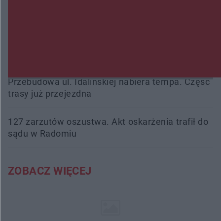
ma czas do 26 października
16 ofiar i 191 wypadków. Mazowiecka policja
podsumowała pierwszy miesiąc wakacji na
drogach
Przebudowa ul. Idalińskiej nabiera tempa. Część
trasy już przejezdna
127 zarzutów oszustwa. Akt oskarżenia trafił do
sądu w Radomiu
ZOBACZ WIĘCEJ