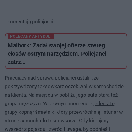
- komentują policjanci.
POLECANY ARTYKUŁ:
Malbork: Zadał swojej ofierze szereg
ciosów ostrym narzędziem. Policjanci
zatrz…
Pracujący nad sprawą policjanci ustalili, że
pokrzywdzony taksówkarz oczekiwał w samochodzie
na klienta. Na miejscu w pobliżu jego auta stała też
grupa mężczyzn. W pewnym momencie
jeden z tej
grupy kopnął śmietnik, który przewrócił się i sturlał w
stronę samochodu taksówkarza. Gdy kierujący
wyszedł z pojazdu i zwrócił uwagę, by podnieśli