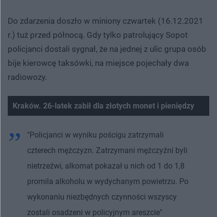
Do zdarzenia doszło w miniony czwartek (16.12.2021
r.) tuż przed północą. Gdy tylko patrolujący Sopot
policjanci dostali sygnał, że na jednej z ulic grupa osób
bije kierowcę taksówki, na miejsce pojechały dwa
radiowozy.
Kraków. 26-latek zabił dla złotych monet i pieniędzy
"Policjanci w wyniku pościgu zatrzymali
czterech mężczyzn. Zatrzymani mężczyźni byli
nietrzeźwi, alkomat pokazał u nich od 1 do 1,8
promila alkoholu w wydychanym powietrzu. Po
wykonaniu niezbędnych czynności wszyscy
zostali osadzeni w policyjnym areszcie"