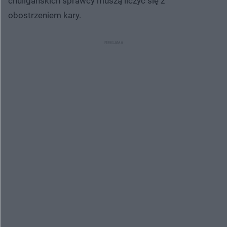
chuligańskich sprawcy muszą liczyć się z
obostrzeniem kary.