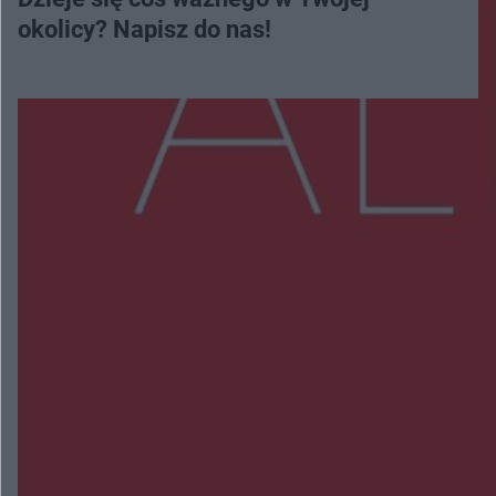
okolicy? Napisz do nas!
Więcej
NAJNOWSZE:
Przeglądy, których nie było. Korupcja i
fałszowanie dokumentów!
Beach Ball Radom na Borkach. Turniej otworzy
nowe boiska dla mieszkańców
Śledztwo w „Drzewnej” przedłużone. Prokuratura