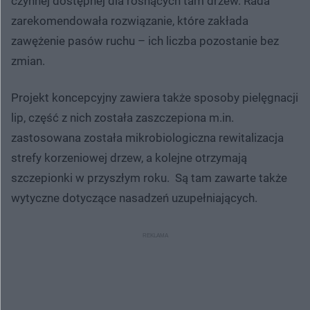
czynnej dostępnej dla rosnących tam drzew. Rada
zarekomendowała rozwiązanie, które zakłada
zawężenie pasów ruchu – ich liczba pozostanie bez
zmian.
Projekt koncepcyjny zawiera także sposoby pielęgnacji
lip, część z nich została zaszczepiona m.in.
zastosowana została mikrobiologiczna rewitalizacja
strefy korzeniowej drzew, a kolejne otrzymają
szczepionki w przyszłym roku. Są tam zawarte także
wytyczne dotyczące nasadzeń uzupełniających.