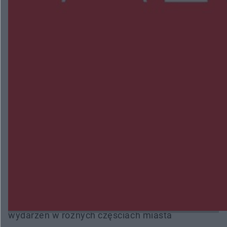
NAJNOWSZE:
Zmiany i przesunięcia remontu bulwaru w
Gorzowie. Dlaczego?
Policjanci z Przysuchy odnaleźli ciało 40-letniej
kobiety. Dwie osoby usłyszały zarzut zabójstwa
Burze sparaliżowały region. Strażacy
interweniowali 58 razy
Trwa walka z nosówką w schronisku. Są
śmiertelne przypadki. Uruchomiono zbiórkę!
Radom Music Camp 2026. Trzy dni koncertów i
wydarzeń w różnych częściach miasta