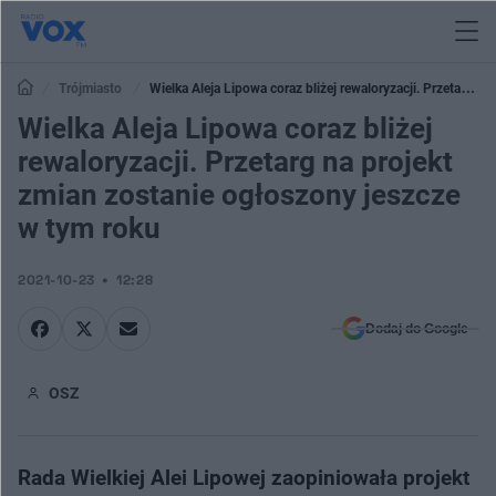
Trójmiasto
Wielka Aleja Lipowa coraz bliżej rewaloryzacji. Przetarg na
projekt zmian zostanie ogłoszony jeszcze w tym roku
Wielka Aleja Lipowa coraz bliżej
rewaloryzacji. Przetarg na projekt
zmian zostanie ogłoszony jeszcze
w tym roku
2021-10-23
12:28
Dodaj do Google
OSZ
Rada Wielkiej Alei Lipowej zaopiniowała projekt