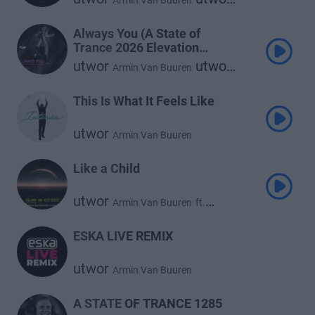
Armin Van Buuren
Glockenbach
Always You (A State of
Trance 2026 Elevation
Anthem)
utwor
utwor
Armin Van Buuren
utwor
Richard Durand
Discosis
This Is What It Feels Like
utwor
Armin Van Buuren
Like a Child
utwor
Armin Van Buuren
ft.
utwor
Marlo Rex
ESKA LIVE REMIX
utwor
Armin Van Buuren
A STATE OF TRANCE 1285