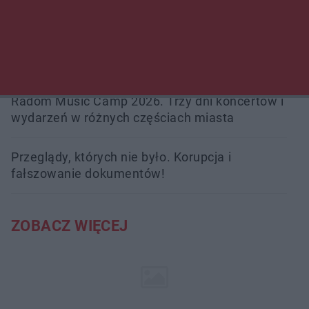
interweniowali 58 razy
Trwa walka z nosówką w schronisku. Są
śmiertelne przypadki. Uruchomiono zbiórkę!
Radom Music Camp 2026. Trzy dni koncertów i
wydarzeń w różnych częściach miasta
Przeglądy, których nie było. Korupcja i
fałszowanie dokumentów!
ZOBACZ WIĘCEJ