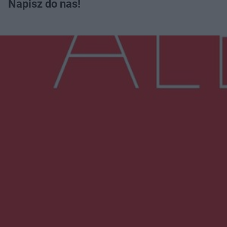
Napisz do nas!
Więcej
NAJNOWSZE:
Zmiany i przesunięcia remontu bulwaru w
Gorzowie. Dlaczego?
Policjanci z Przysuchy odnaleźli ciało 40-letniej
kobiety. Dwie osoby usłyszały zarzut
zabójstwa
Burze sparaliżowały region. Strażacy