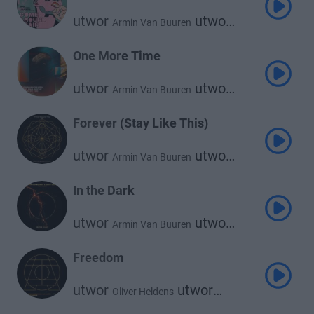
utwor
utwor
Armin Van Buuren
utwor
Billen Ted
Jc Stewart
One More Time
utwor
utwor
Armin Van Buuren
Maia Wright
Forever (Stay Like This)
utwor
utwor
Armin Van Buuren
Goodboys
In the Dark
utwor
utwor
Armin Van Buuren
utwor
David Guetta
Aldae
Freedom
utwor
utwor
Oliver Heldens
Armin Van Buuren