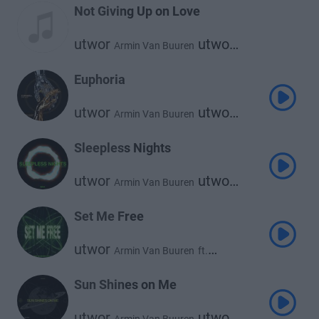
Not Giving Up on Love
utwor
utwor
Armin Van Buuren
Sophie Ellis Bextor
Euphoria
utwor
utwor
Armin Van Buuren
utwor
Alok
Norma Jean Martine
Sleepless Nights
utwor
utwor
Armin Van Buuren
utwor
Martin Garrix
Libby Whitehouse
Set Me Free
utwor
Armin Van Buuren
ft.
utwor
Sacha
Sun Shines on Me
utwor
utwor