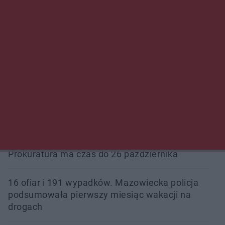
Radom Music Camp 2026. Trzy dni koncertów i
wydarzeń w różnych częściach miasta
Przeglądy, których nie było. Korupcja i
fałszowanie dokumentów!
Beach Ball Radom na Borkach. Turniej otworzy
nowe boiska dla mieszkańców
Śledztwo w „Drzewnej” przedłużone.
Prokuratura ma czas do 26 października
16 ofiar i 191 wypadków. Mazowiecka policja
podsumowała pierwszy miesiąc wakacji na
drogach