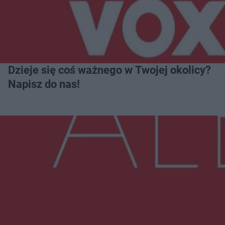
Dzieje się coś ważnego w Twojej okolicy?
Napisz do nas!
Więcej
NAJNOWSZE:
Trwa walka z nosówką w schronisku. Są
śmiertelne przypadki. Uruchomiono zbiórkę!