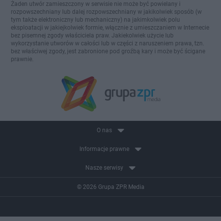
Żaden utwór zamieszczony w serwisie nie może być powielany i
rozpowszechniany lub dalej rozpowszechniany w jakikolwiek sposób (w
tym także elektroniczny lub mechaniczny) na jakimkolwiek polu
eksploatacji w jakiejkolwiek formie, włącznie z umieszczaniem w Internecie
bez pisemnej zgody właściciela praw. Jakiekolwiek użycie lub
wykorzystanie utworów w całości lub w części z naruszeniem prawa, tzn.
bez właściwej zgody, jest zabronione pod groźbą kary i może być ścigane
prawnie.
O nas
Informacje prawne
Nasze serwisy
© 2026 Grupa ZPR Media