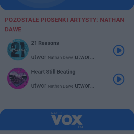
POZOSTAŁE PIOSENKI ARTYSTY: NATHAN
DAWE
21 Reasons
utwor
utwor
Nathan Dawe
Ella Henderson
Heart Still Beating
utwor
utwor
Nathan Dawe
Bebe Rexha