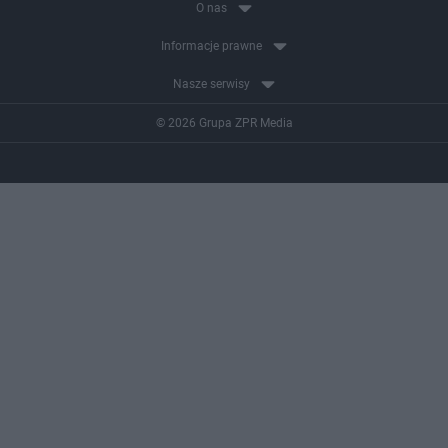
O nas
Informacje prawne
Nasze serwisy
© 2026 Grupa ZPR Media