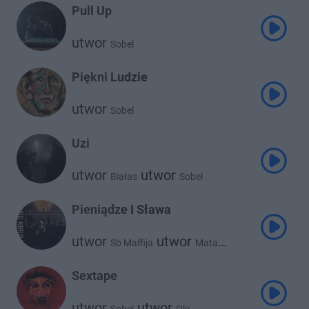
Pull Up
utwor
Sobel
Piękni Ludzie
utwor
Sobel
Uzi
utwor
utwor
Białas
Sobel
Pieniądze I Sława
utwor
utwor
Sb Maffija
Mata
utwor
utwor
Białas
Sobel
utwor
Kinny Zimmer
Sextape
utwor
utwor