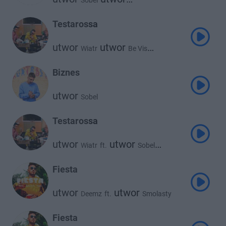
Sobel
Michał Szczygieł
Testarossa
utwor
utwor
Wiatr
Be Vis
utwor
Sobel
Biznes
utwor
Sobel
Testarossa
utwor
utwor
Wiatr
ft.
Sobel
utwor
Be Vis
Fiesta
utwor
utwor
Deemz
ft.
Smolasty
utwor
Sobel
Fiesta