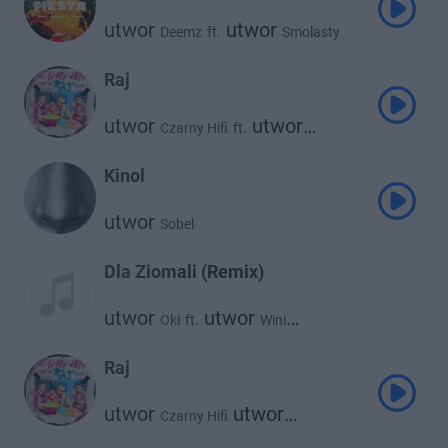
utwor
utwor
Deemz
ft.
Smolasty
utwor
Sobel
Raj
utwor
utwor
Czarny Hifi
ft.
utwor
Young Igi
Sobel
Kinol
utwor
Sobel
Dla Ziomali (Remix)
utwor
utwor
Oki
ft.
Wini
utwor
utwor
Sitek
Łajzol
utwor
utwor
Szpaku
Sobel
Raj
utwor
utwor
Czarny Hifi
utwor
Young Igi
Sobel