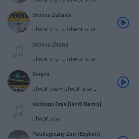
Magiera
Sobel
Drobna Zabawa
utwor
utwor
Magiera
Sobel
Drobna Zbawa
utwor
utwor
Magiera
Sobel
Rutyna
utwor
utwor
Deemz
Sobel
utwor
Oki
Każdego Dnia [tahiti Remix]
utwor
Sobel
Patologiczny Zew (Explicit)