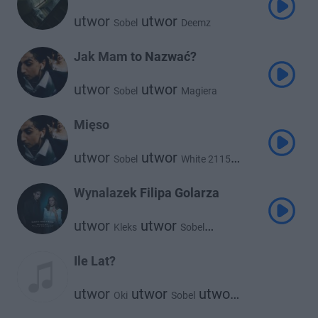
utwor
utwor
Sobel
Deemz
Jak Mam to Nazwać?
utwor
utwor
Sobel
Magiera
Mięso
utwor
utwor
Sobel
White 2115
utwor
Magiera
Wynalazek Filipa Golarza
utwor
utwor
Kleks
Sobel
utwor
sanah
Ile Lat?
utwor
utwor
utwor
Oki
Sobel
@atutowy