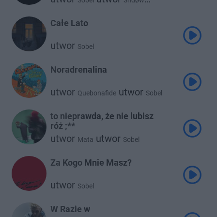
Sobel
Shdøw
utwor
Francis
Całe Lato
utwor
Sobel
Noradrenalina
utwor
utwor
Quebonafide
Sobel
to nieprawda, że nie lubisz
róż ;**
utwor
utwor
Mata
Sobel
Za Kogo Mnie Masz?
utwor
Sobel
W Razie w