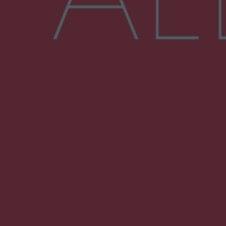
Więcej
NAJNOWSZE:
Policjanci z Przysuchy odnaleźli ciało 40-letniej
kobiety. Dwie osoby usłyszały zarzut
zabójstwa
Burze sparaliżowały region. Strażacy
interweniowali 58 razy
Trwa walka z nosówką w schronisku. Są
śmiertelne przypadki. Uruchomiono zbiórkę!
Radom Music Camp 2026. Trzy dni koncertów i
wydarzeń w różnych częściach miasta