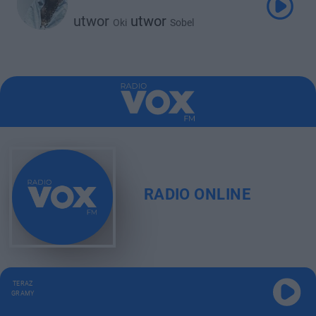
utwor
utwor
Oki
Sobel
RADIO ONLINE
TERAZ
GRAMY