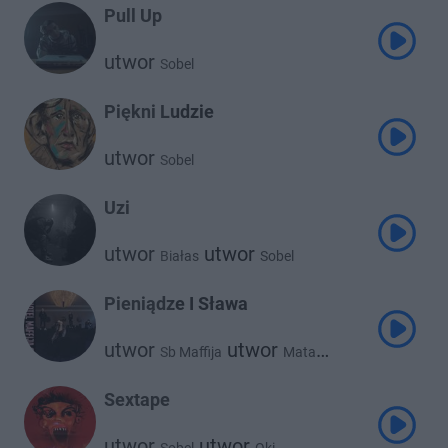
Pull Up
utwor
Sobel
Piękni Ludzie
utwor
Sobel
Uzi
utwor
utwor
Białas
Sobel
Pieniądze I Sława
utwor
utwor
Sb Maffija
Mata
utwor
utwor
Białas
Sobel
utwor
Kinny Zimmer
Sextape
utwor
utwor