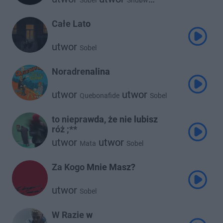
Sobel
Shdøw
utwor
Francis
Całe Lato
utwor
Sobel
Noradrenalina
utwor
utwor
Quebonafide
Sobel
to nieprawda, że nie lubisz
róż ;**
utwor
utwor
Mata
Sobel
Za Kogo Mnie Masz?
utwor
Sobel
W Razie w