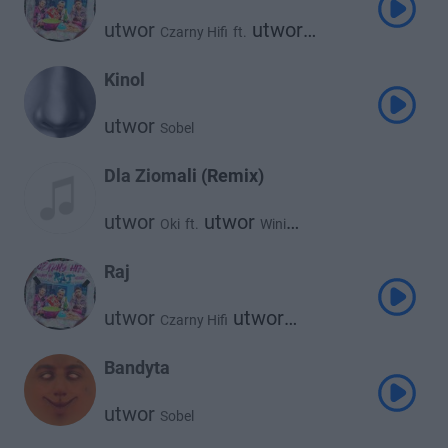
utwor
utwor
Czarny Hifi
ft.
utwor
Young Igi
Sobel
Kinol
utwor
Sobel
Dla Ziomali (Remix)
utwor
utwor
Oki
ft.
Wini
utwor
utwor
Sitek
Łajzol
utwor
utwor
Szpaku
Sobel
Raj
utwor
utwor
Czarny Hifi
utwor
Young Igi
Sobel
Bandyta
utwor
Sobel