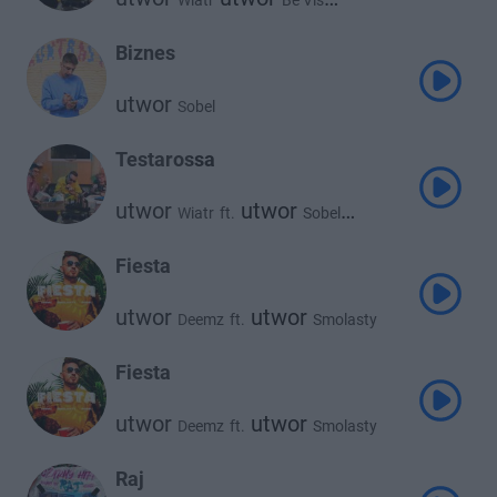
Wiatr
Be Vis
utwor
Sobel
Biznes
utwor
Sobel
Testarossa
utwor
utwor
Wiatr
ft.
Sobel
utwor
Be Vis
Fiesta
utwor
utwor
Deemz
ft.
Smolasty
utwor
Sobel
Fiesta
utwor
utwor
Deemz
ft.
Smolasty
utwor
Sobel
Raj