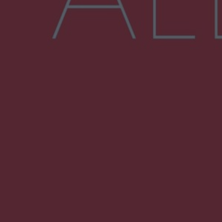
Więcej
NAJNOWSZE:
Dominik Hołuj na Olszynce Grochowskiej. 17-
latek odwiedził zaplecze PKP Intercity
Wsola: Renault uderzyło w słup i stanął w
płomieniach. 49-latek trafił do szpitala
Zmiany i przesunięcia remontu bulwaru w
Gorzowie. Dlaczego?
Policjanci z Przysuchy odnaleźli ciało 40-letniej
kobiety. Dwie osoby usłyszały zarzut
zabójstwa