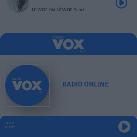
utwor
utwor
Oki
Sobel
RADIO ONLINE
TERAZ
GRAMY