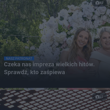
42
NASZ PATRONAT
Czeka nas impreza wielkich hitów.
Sprawdź, kto zaśpiewa
27