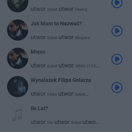
utwor
utwor
Sobel
Deemz
Jak Mam to Nazwać?
utwor
utwor
Sobel
Magiera
Mięso
utwor
utwor
Sobel
White 2115
utwor
Magiera
Wynalazek Filipa Golarza
utwor
utwor
Kleks
Sobel
utwor
sanah
Ile Lat?
utwor
utwor
utwor
Oki
Sobel
@atutowy