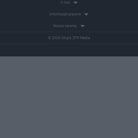
O nas
Informacje prawne
Nasze serwisy
© 2026 Grupa ZPR Media