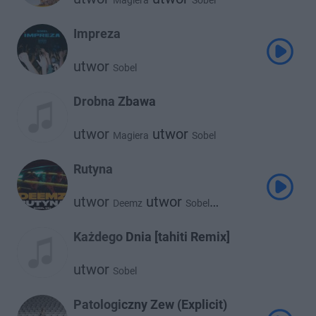
Magiera
Sobel
Impreza
utwor
Sobel
Drobna Zbawa
utwor
utwor
Magiera
Sobel
Rutyna
utwor
utwor
Deemz
Sobel
utwor
Oki
Każdego Dnia [tahiti Remix]
utwor
Sobel
Patologiczny Zew (Explicit)