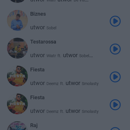
Wiatr
Be Vis
utwor
Sobel
Biznes
utwor
Sobel
Testarossa
utwor
utwor
Wiatr
ft.
Sobel
utwor
Be Vis
Fiesta
utwor
utwor
Deemz
ft.
Smolasty
utwor
Sobel
Fiesta
utwor
utwor
Deemz
ft.
Smolasty
utwor
Sobel
Raj