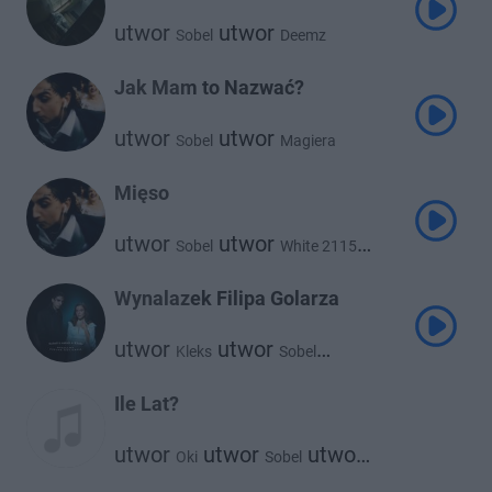
utwor
utwor
Sobel
Deemz
Jak Mam to Nazwać?
utwor
utwor
Sobel
Magiera
Mięso
utwor
utwor
Sobel
White 2115
utwor
Magiera
Wynalazek Filipa Golarza
utwor
utwor
Kleks
Sobel
utwor
sanah
Ile Lat?
utwor
utwor
utwor
Oki
Sobel
@atutowy