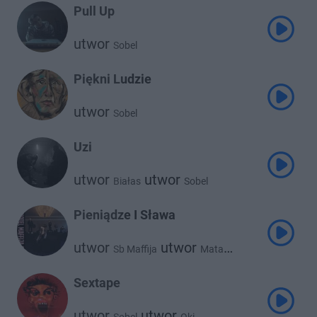
Pull Up
utwor
Sobel
Piękni Ludzie
utwor
Sobel
Uzi
utwor
utwor
Białas
Sobel
Pieniądze I Sława
utwor
utwor
Sb Maffija
Mata
utwor
utwor
Białas
Sobel
utwor
Kinny Zimmer
Sextape
utwor
utwor