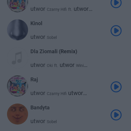
utwor
utwor
Czarny Hifi
ft.
utwor
Young Igi
Sobel
Kinol
utwor
Sobel
Dla Ziomali (Remix)
utwor
utwor
Oki
ft.
Wini
utwor
utwor
Sitek
Łajzol
utwor
utwor
Szpaku
Sobel
Raj
utwor
utwor
Czarny Hifi
utwor
Young Igi
Sobel
Bandyta
utwor
Sobel