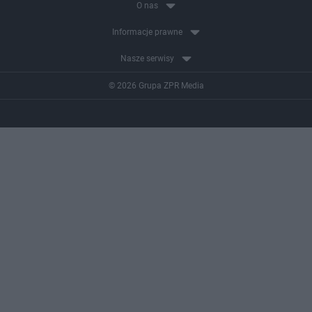
O nas
Informacje prawne
Nasze serwisy
© 2026 Grupa ZPR Media