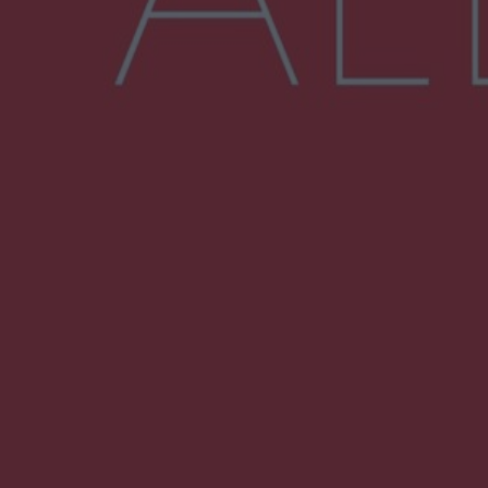
Więcej
NAJNOWSZE:
Zmiany i przesunięcia remontu bulwaru w
Gorzowie. Dlaczego?
Policjanci z Przysuchy odnaleźli ciało 40-letniej
kobiety. Dwie osoby usłyszały zarzut
zabójstwa
Burze sparaliżowały region. Strażacy
interweniowali 58 razy
Trwa walka z nosówką w schronisku. Są
śmiertelne przypadki. Uruchomiono zbiórkę!