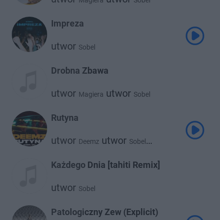
Magiera
Sobel
Impreza
utwor
Sobel
Drobna Zbawa
utwor
utwor
Magiera
Sobel
Rutyna
utwor
utwor
Deemz
Sobel
utwor
Oki
Każdego Dnia [tahiti Remix]
utwor
Sobel
Patologiczny Zew (Explicit)