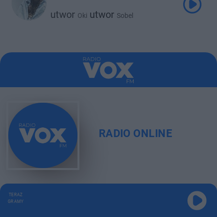
utwor
utwor
Oki
Sobel
RADIO ONLINE
TERAZ
GRAMY