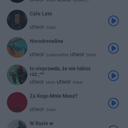
Sobel
Shdøw
utwor
Francis
Całe Lato
utwor
Sobel
Noradrenalina
utwor
utwor
Quebonafide
Sobel
to nieprawda, że nie lubisz
róż ;**
utwor
utwor
Mata
Sobel
Za Kogo Mnie Masz?
utwor
Sobel
W Razie w