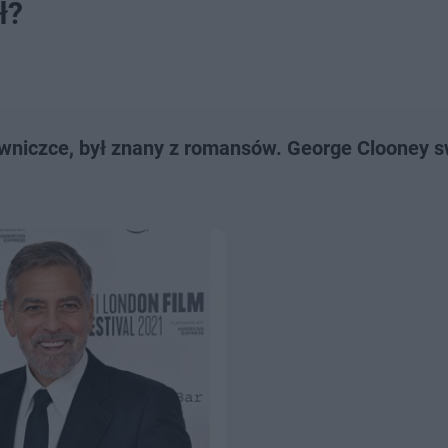
ł?
awniczce, był znany z romansów. George Clooney 