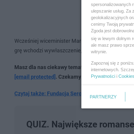
spersonalizowanych re
ulepszanie usług. Za
geolokalizacyjnych or
cenimy Twoją prywatno
Zgoda jest dobrowoln
się w lewym dolnym r
Wcześniej wiceminister Marcin Horoła zapowiadał,
ale masz prawo sprzec
grę wchodzi wywłaszczenie, a państwo zapłaci t
witrynie.
Zapoznaj się z poniż
Masz dla nas ciekawy temat lub jesteś świadkie
internetowych. Szcze
Prywatności
i
Cookie
[email protected]
. Czekamy na zdjęcia, filmy i ne
Czytaj także: Fundacja Serce Miasta walczy o wsp
PARTNERZY
QUIZ. Największe romanse 