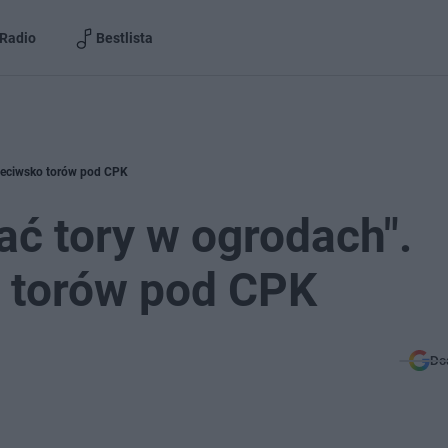
Radio
Bestlista
zeciwsko torów pod CPK
ć tory w ogrodach".
o torów pod CPK
Do