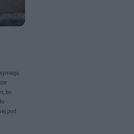
a wymaga
zie
n, bo
do
wej pod