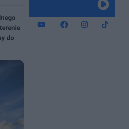
lnego
terenie
my do