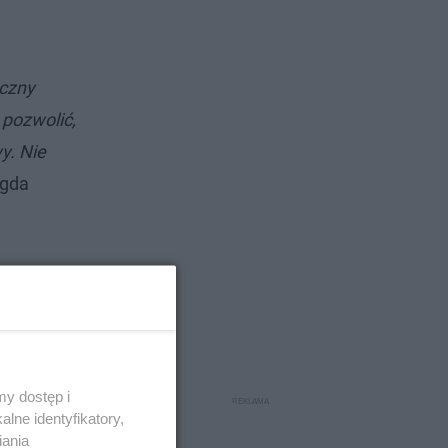
eczny
 pozwolić,
y. Nie
gda
y dostęp i
lne identyfikatory,
iania