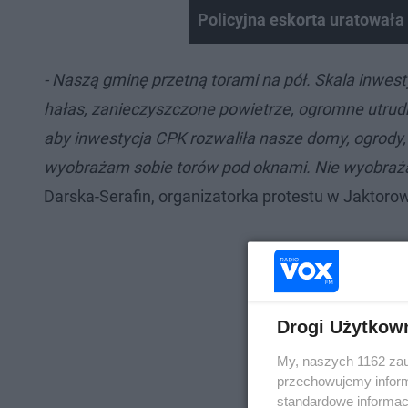
Policyjna eskorta uratowała 
- Naszą gminę przetną torami na pół. Skala inwes
hałas, zanieczyszczone powietrze, ogromne utrudn
aby inwestycja CPK rozwaliła nasze domy, ogrody,
wyobrażam sobie torów pod oknami. Nie wyobrażam
Darska-Serafin, organizatorka protestu w Jaktorow
Drogi Użytkow
My, naszych 1162 zau
przechowujemy informa
standardowe informac