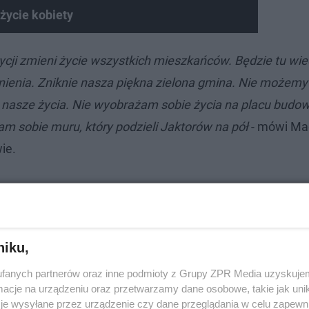
życie kobiety
tycji zmieni życie wszystkich mieszkańców. Będzie tu wi
ienia. Zniknie nasza piękna zielona gmina. Nie możemy
 nasze życia. Nie wyobrażam sobie życia na placu budow
 sobie muru, który podzieli Jaktorów na pół
- mówi Ma
ie.
niku,
fanych partnerów oraz inne podmioty z Grupy ZPR Media uzyskujem
cje na urządzeniu oraz przetwarzamy dane osobowe, takie jak unika
je wysyłane przez urządzenie czy dane przeglądania w celu zapewn