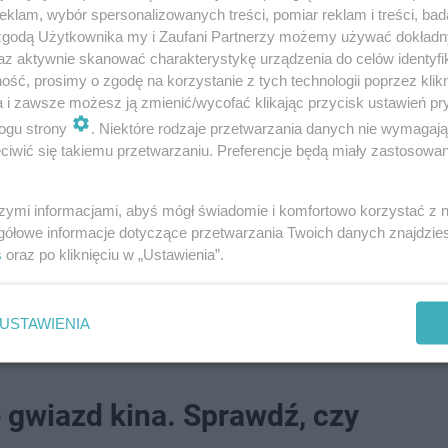
klam, wybór spersonalizowanych treści, pomiar reklam i treści, bad
 zgodą Użytkownika my i Zaufani Partnerzy możemy używać dokład
az aktywnie skanować charakterystykę urządzenia do celów identyfi
ść, prosimy o zgodę na korzystanie z tych technologii poprzez klikn
a i zawsze możesz ją zmienić/wycofać klikając przycisk ustawień pr
ogu strony
. Niektóre rodzaje przetwarzania danych nie wymagaj
 że "jeśli grunty pod CPK nie zostaną sprzedane dobrowo
iwić się takiemu przetwarzaniu. Preferencje będą miały zastosowanie
ym osobom odszkodowanie w wysokości ceny nieruchomo
szymi informacjami, abyś mógł świadomie i komfortowo korzystać z
m wyjątkowego zdarzenia? Napisz do nas na adres
gółowe informacje dotyczące przetwarzania Twoich danych znajdzi
s
oraz po kliknięciu w „Ustawienia”.
wsy z Waszej okolicy!
arcie dla ukraińskich rodzin. "Chcą uciec przed wojną"
USTAWIENIA
gwiazd kina. Sprawdź, czy