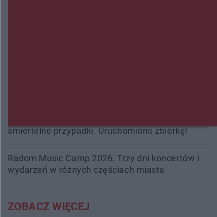
Zmiany i przesunięcia remontu bulwaru w
Gorzowie. Dlaczego?
Policjanci z Przysuchy odnaleźli ciało 40-letniej
kobiety. Dwie osoby usłyszały zarzut zabójstwa
Burze sparaliżowały region. Strażacy
interweniowali 58 razy
Trwa walka z nosówką w schronisku. Są
śmiertelne przypadki. Uruchomiono zbiórkę!
Radom Music Camp 2026. Trzy dni koncertów i
wydarzeń w różnych częściach miasta
ZOBACZ WIĘCEJ