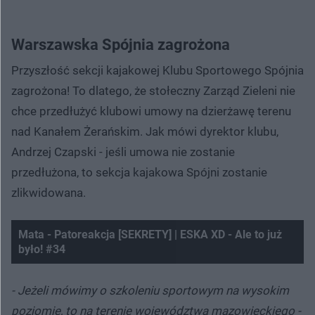
Warszawska Spójnia zagrożona
Przyszłość sekcji kajakowej Klubu Sportowego Spójnia
zagrożona! To dlatego, że stołeczny Zarząd Zieleni nie
chce przedłużyć klubowi umowy na dzierżawę terenu
nad Kanałem Żerańskim. Jak mówi dyrektor klubu,
Andrzej Czapski - jeśli umowa nie zostanie
przedłużona, to sekcja kajakowa Spójni zostanie
zlikwidowana.
Mata - Patoreakcja [SEKRETY] | ESKA XD - Ale to już
było! #34
Nie można odtworzyć wideo
Spróbuj ponownie
- Jeżeli mówimy o szkoleniu sportowym na wysokim
poziomie, to na terenie województwa mazowieckiego -