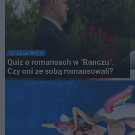
QUIZ DLA FANÓW
Quiz o romansach w "Ranczu".
Czy oni ze sobą romansowali?