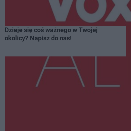
Dzieje się coś ważnego w Twojej
okolicy? Napisz do nas!
Więcej
NAJNOWSZE:
Wsola: Renault uderzyło w słup i stanął w
płomieniach. 49-latek trafił do szpitala