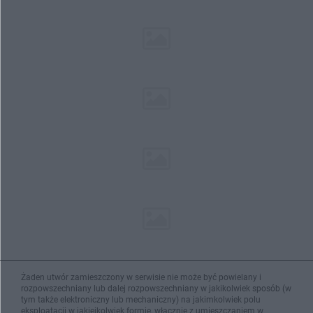
Żaden utwór zamieszczony w serwisie nie może być powielany i
rozpowszechniany lub dalej rozpowszechniany w jakikolwiek sposób (w
tym także elektroniczny lub mechaniczny) na jakimkolwiek polu
eksploatacji w jakiejkolwiek formie, włącznie z umieszczaniem w