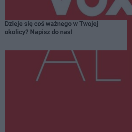
Dzieje się coś ważnego w Twojej
okolicy? Napisz do nas!
Więcej
NAJNOWSZE:
Radom Music Camp 2026. Trzy dni koncertów i
wydarzeń w różnych częściach miasta
Przeglądy, których nie było. Korupcja i