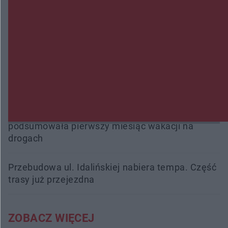
fałszowanie dokumentów!
Beach Ball Radom na Borkach. Turniej otworzy
nowe boiska dla mieszkańców
Śledztwo w „Drzewnej” przedłużone. Prokuratura
ma czas do 26 października
16 ofiar i 191 wypadków. Mazowiecka policja
podsumowała pierwszy miesiąc wakacji na
drogach
Przebudowa ul. Idalińskiej nabiera tempa. Część
trasy już przejezdna
ZOBACZ WIĘCEJ