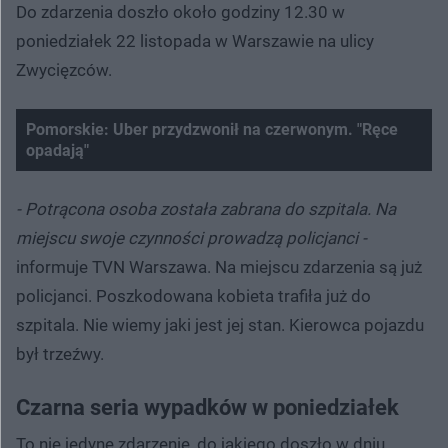
Do zdarzenia doszło około godziny 12.30 w
poniedziałek 22 listopada w Warszawie na ulicy
Zwycięzców.
Pomorskie: Uber przydzwonił na czerwonym. "Ręce
opadają"
Nie można odtworzyć wideo
Spróbuj ponownie
- Potrącona osoba została zabrana do szpitala. Na
miejscu swoje czynności prowadzą policjanci -
informuje TVN Warszawa. Na miejscu zdarzenia są już
policjanci. Poszkodowana kobieta trafiła już do
szpitala. Nie wiemy jaki jest jej stan. Kierowca pojazdu
był trzeźwy.
Czarna seria wypadków w poniedziałek
To nie jedyne zdarzenie, do jakiego doszło w dniu