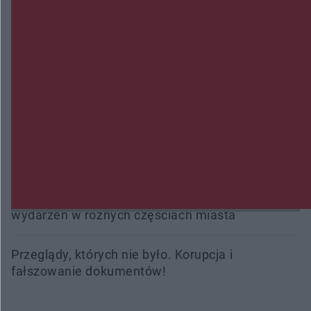
Policjanci z Przysuchy odnaleźli ciało 40-letniej
kobiety. Dwie osoby usłyszały zarzut zabójstwa
Burze sparaliżowały region. Strażacy
interweniowali 58 razy
Trwa walka z nosówką w schronisku. Są
śmiertelne przypadki. Uruchomiono zbiórkę!
Radom Music Camp 2026. Trzy dni koncertów i
wydarzeń w różnych częściach miasta
Przeglądy, których nie było. Korupcja i
fałszowanie dokumentów!