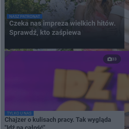
NASZ PATRONAT
Czeka nas impreza wielkich hitów.
Sprawdź, kto zaśpiewa
33
TYLKO U NAS
Chajzer o kulisach pracy. Tak wygląda
"Idź na całość"