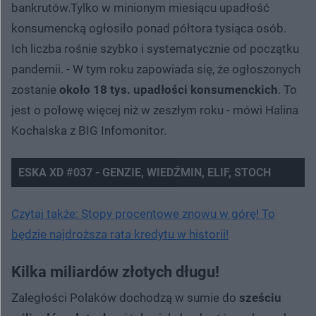
bankrutów.Tylko w minionym miesiącu upadłość
konsumencką ogłosiło ponad półtora tysiąca osób.
Ich liczba rośnie szybko i systematycznie od początku
pandemii. - W tym roku zapowiada się, że ogłoszonych
zostanie
około 18 tys. upadłości konsumenckich
. To
jest o połowę więcej niż w zeszłym roku - mówi Halina
Kochalska z BIG Infomonitor.
ESKA XD #037 - GENZIE, WIEDŹMIN, ELIF, STOCH
Czytaj także: Stopy procentowe znowu w górę! To
będzie najdroższa rata kredytu w historii!
Kilka miliardów złotych długu!
Zaległości Polaków dochodzą w sumie do
sześciu