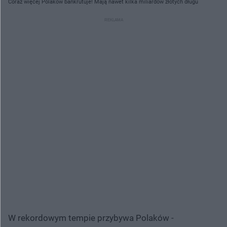
Coraz więcej Polaków bankrutuje! Mają nawet kilka miliardów złotych długu
W rekordowym tempie przybywa Polaków -