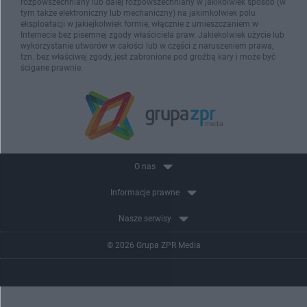
rozpowszechniany lub dalej rozpowszechniany w jakikolwiek sposób (w
tym także elektroniczny lub mechaniczny) na jakimkolwiek polu
eksploatacji w jakiejkolwiek formie, włącznie z umieszczaniem w
Internecie bez pisemnej zgody właściciela praw. Jakiekolwiek użycie lub
wykorzystanie utworów w całości lub w części z naruszeniem prawa,
tzn. bez właściwej zgody, jest zabronione pod groźbą kary i może być
ścigane prawnie.
O nas
Informacje prawne
Nasze serwisy
© 2026 Grupa ZPR Media