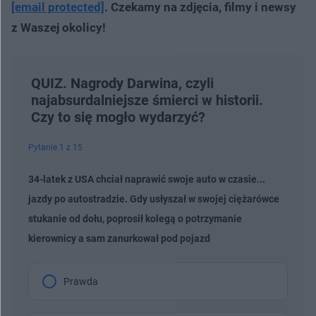
[email protected]
. Czekamy na zdjęcia, filmy i newsy
z Waszej okolicy!
QUIZ. Nagrody Darwina, czyli
najabsurdalniejsze śmierci w historii.
Czy to się mogło wydarzyć?
Pytanie 1 z 15
34-latek z USA chciał naprawić swoje auto w czasie...
jazdy po autostradzie. Gdy usłyszał w swojej ciężarówce
stukanie od dołu, poprosił kolegą o potrzymanie
kierownicy a sam zanurkował pod pojazd
Prawda