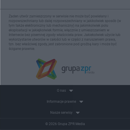
Żaden utwór zamieszczony w serwisie nie może być powielany i
rozpowszechniany lub dalej rozpowszechniany w jakikolwiek sposób (w
tym także elektroniczny lub mechaniczny) na jakimkolwiek polu
eksploatacji w jakiejkolwiek formie, włącznie z umieszczaniem w
Internecie bez pisemnej zgody właściciela praw. Jakiekolwiek użycie lub
wykorzystanie utworów w całości lub w części z naruszeniem prawa,
tzn. bez właściwej zgody, jest zabronione pod groźbą kary i może być
ścigane prawnie.
O nas
Informacje prawne
Nasze serwisy
© 2026 Grupa ZPR Media