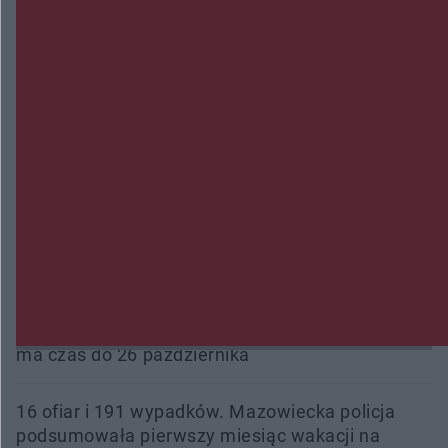
Trwa walka z nosówką w schronisku. Są
śmiertelne przypadki. Uruchomiono zbiórkę!
Radom Music Camp 2026. Trzy dni koncertów i
wydarzeń w różnych częściach miasta
Przeglądy, których nie było. Korupcja i
fałszowanie dokumentów!
Beach Ball Radom na Borkach. Turniej otworzy
nowe boiska dla mieszkańców
Śledztwo w „Drzewnej” przedłużone. Prokuratura
ma czas do 26 października
16 ofiar i 191 wypadków. Mazowiecka policja
podsumowała pierwszy miesiąc wakacji na