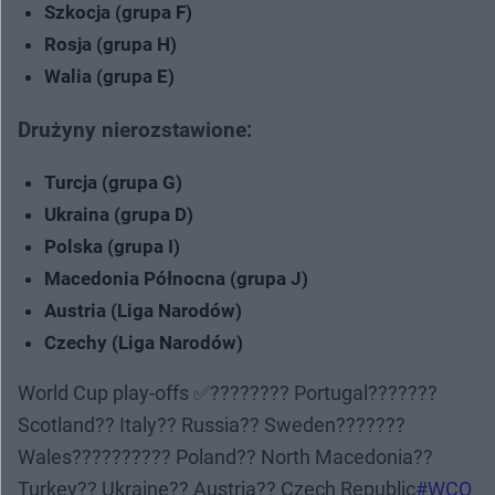
Szkocja (grupa F)
Rosja (grupa H)
Walia (grupa E)
Drużyny nierozstawione:
Turcja (grupa G)
Ukraina (grupa D)
Polska (grupa I)
Macedonia Północna (grupa J)
Austria (Liga Narodów)
Czechy (Liga Narodów)
World Cup play-offs ✅???????? Portugal???????
Scotland?? Italy?? Russia?? Sweden???????
Wales?????????? Poland?? North Macedonia??
Turkey?? Ukraine?? Austria?? Czech Republic
#WCQ