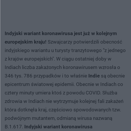
Indyjski wariant koronawirusa jest już w kolejnym
europejskim kraju!
Szwajcarzy potwierdzili obecność
indyjskiego wariantu u turysty tranzytowego "z jednego
z krajów europejskich". W ciągu ostatniej doby w
Indiach liczba zakażonych koronawirusem wzrosła o
346 tys. 786 przypadków i to właśnie
Indie
są obecnie
epicentrum światowej epidemii. Obecnie w Indiach co
cztery minuty umiera ktoś z powodu COVID. Służba
zdrowia w Indiach nie wytrzymuje kolejnej fali zakażeń
która dotknęła kraj, częściowo spowodowanych tzw.
podwójnym mutantem, odmianą wirusa nazwaną
B.1.617.
Indyjski wariant koronawirusa