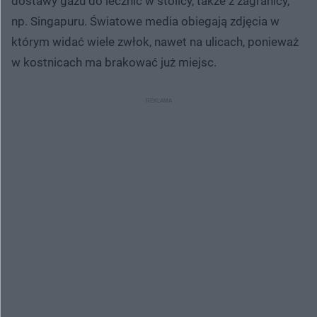
dostawy gazu do lecznic w stolicy, także z zagranicy,
np. Singapuru. Światowe media obiegają zdjęcia w
którym widać wiele zwłok, nawet na ulicach, ponieważ
w kostnicach ma brakować już miejsc.