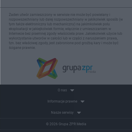
Żaden utwór zamieszczony w serwisie nie może być powielany i
rozpowszechniany lub dalej rozpowszechniany w jakikolwiek sposób (w
tym także elektroniczny lub mechaniczny) na jakimkolwiek polu
eksploatacji w jakiejkolwiek formie, włącznie z umieszczaniem w
Internecie bez pisemnej zgody właściciela praw. Jakiekolwiek użycie lub
wykorzystanie utworów w całości lub w części z naruszeniem prawa,
tzn. bez właściwej zgody, jest zabronione pod groźbą kary i może być
ścigane prawnie.
O nas
Informacje prawne
Nasze serwisy
© 2026 Grupa ZPR Media