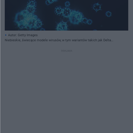
Autor: Getty Images
Niebieskie, świecące modele wirusów, w tym wariantów takich jak Delta
(indyjski), unoszące się na ciemnym tle, symbolizujące rozprzestrzenianie się
i mutacje SARS-CoV-2. Więcej informacji o wariantach koronawirusa na
Poradnik Zdrowie.