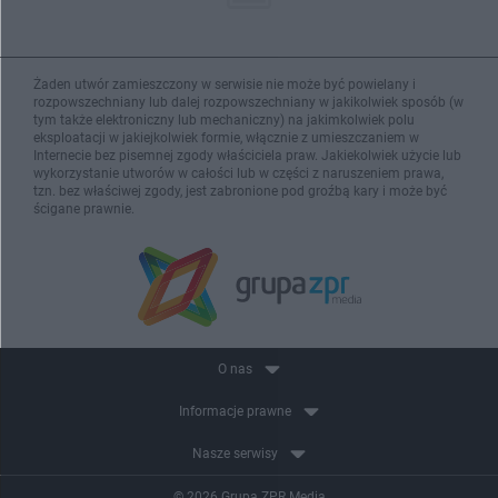
Żaden utwór zamieszczony w serwisie nie może być powielany i
rozpowszechniany lub dalej rozpowszechniany w jakikolwiek sposób (w
tym także elektroniczny lub mechaniczny) na jakimkolwiek polu
eksploatacji w jakiejkolwiek formie, włącznie z umieszczaniem w
Internecie bez pisemnej zgody właściciela praw. Jakiekolwiek użycie lub
wykorzystanie utworów w całości lub w części z naruszeniem prawa,
tzn. bez właściwej zgody, jest zabronione pod groźbą kary i może być
ścigane prawnie.
O nas
Informacje prawne
Nasze serwisy
© 2026 Grupa ZPR Media