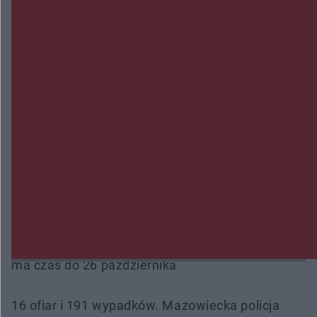
Trwa walka z nosówką w schronisku. Są
śmiertelne przypadki. Uruchomiono zbiórkę!
Radom Music Camp 2026. Trzy dni koncertów i
wydarzeń w różnych częściach miasta
Przeglądy, których nie było. Korupcja i
fałszowanie dokumentów!
Beach Ball Radom na Borkach. Turniej otworzy
nowe boiska dla mieszkańców
Śledztwo w „Drzewnej” przedłużone. Prokuratura
ma czas do 26 października
16 ofiar i 191 wypadków. Mazowiecka policja