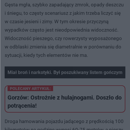
Gęsta mgła, szybko zapadający zmrok, opady deszczu
i śniegu, to częsty scenariusz z jakim trzeba liczyć się
w czasie jesieni i zimy. W tym okresie przyczyną
wypadków często jest nieodpowiednia widoczność.
Widoczność pieszego, czy rowerzysty wyposażonego
w odblaski zmienia się diametralnie w porównaniu do
sytuacji, kiedy tych elementów nie ma.
Miał broń i narkotyki. Był poszukiwany listem gończym
POLECANY ARTYKUŁ:
Gorzów: Ostrożnie z hulajnogami. Doszło do
potrącenia!
Droga hamowania pojazdu jadącego z prędkością 100
kilometrów na godzinę wynosi 60-75 metrów, a pieszy