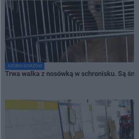
AZORKI GORZÓW
Trwa walka z nosówką w schronisku. Są śmi