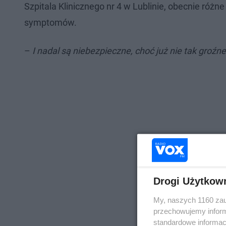
Szpitala Klinicznego nr 4 w Lublinie, obecnie róż
symptomów.
–
I nadal są niebezpieczne, choć już nie tak groźn
Drogi Użytkow
My, naszych 1160 zau
przechowujemy informa
standardowe informac