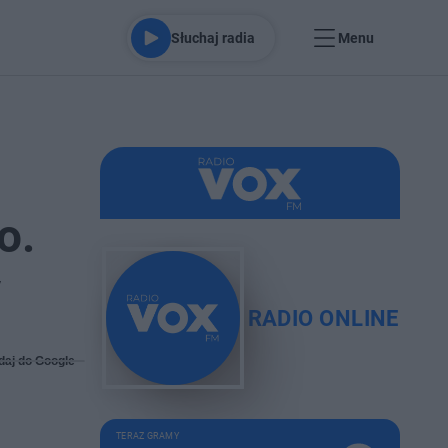
Słuchaj radia
Menu
o.
y
RADIO ONLINE
daj do Google
TERAZ GRAMY