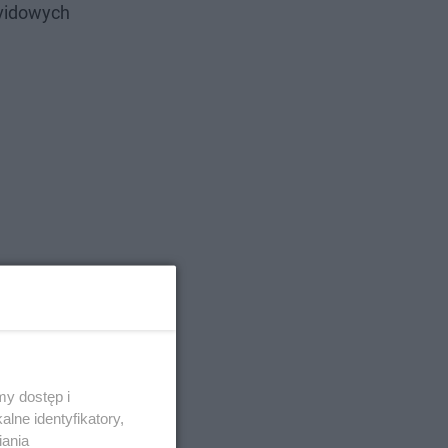
ovidowych
y dostęp i
lne identyfikatory,
iania