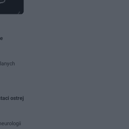
ie
lanych
taci ostrej
eurologii