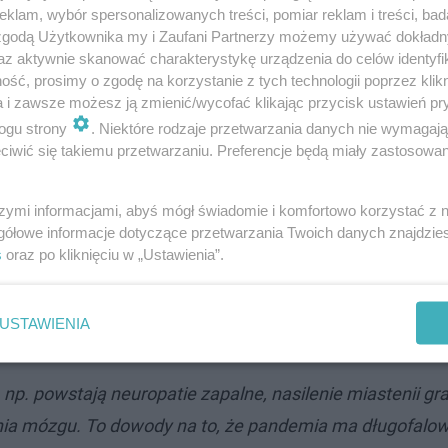
klam, wybór spersonalizowanych treści, pomiar reklam i treści, bad
, bo nie odzyskali w pełni funkcji poznawczych
– zaznacz
 zgodą Użytkownika my i Zaufani Partnerzy możemy używać dokład
az aktywnie skanować charakterystykę urządzenia do celów identyfi
ść, prosimy o zgodę na korzystanie z tych technologii poprzez klikn
a i zawsze możesz ją zmienić/wycofać klikając przycisk ustawień pr
tury mózgu, tzw. encefalopatiach. –
Trudno dokładnie okr
ogu strony
. Niektóre rodzaje przetwarzania danych nie wymagaj
ić z jakimi innymi czynnikami się łączyły
– opisuje specjal
iwić się takiemu przetwarzaniu. Preferencje będą miały zastosowanie
 naukę resyscytacji, czyli Piknik Naukowy w
szymi informacjami, abyś mógł świadomie i komfortowo korzystać z
gółowe informacje dotyczące przetwarzania Twoich danych znajdzi
s
oraz po kliknięciu w „Ustawienia”.
l nawet 1/3 pacjentów. Niejednokrotnie łączą się ze sk
USTAWIENIA
ć depresja, lęk, senność.
p. powstają neuropatie zapalne, nasilenie miastenii gra
ia mózgu. To dowody na to, że pandemia ma długofalow