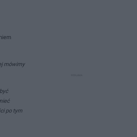
eniem
ziej mówimy
 być
mieć
ści po tym