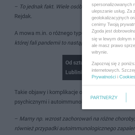
spersonalizowanych re
–
To jednak fakt. Wiele osób wciąż hospitalizujemy
ulepszanie usług. Za
Rejdak.
geolokalizacyjnych or
cenimy Twoją prywatno
Zgoda jest dobrowoln
A mowa m.in. o różnego typu uszkodzeniach struk
się w lewym dolnym r
której fali pandemii to nastąpiło. Trudno też określ
ale masz prawo sprzec
witrynie.
Od sztucznej inteligencji po
Zapoznaj się z poniż
internetowych. Szcze
Lublinie
Prywatności
i
Cookie
Takie objawy i komplikacje odczuwa na pewno nada
PARTNERZY
psychicznymi i autoimmunologicznymi. To może by
–
Mamy np. wzrost zachorowań na różne choroby, n
również przypadki autoimmunologicznego zapalen