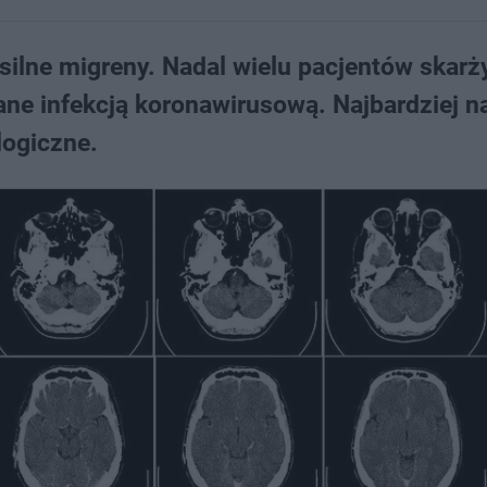
ilne migreny. Nadal wielu pacjentów skarży
ane infekcją koronawirusową. Najbardziej n
logiczne.