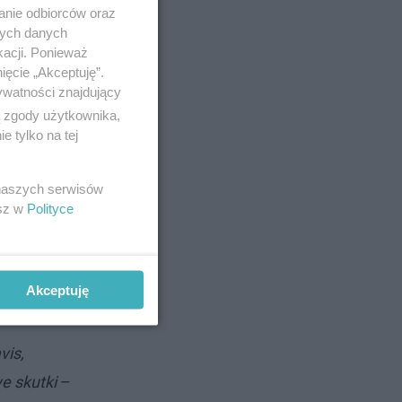
anie odbiorców oraz
a prof.
nych danych
kacji. Ponieważ
ięcie „Akceptuję”.
ywatności znajdujący
eślić, po
ą zgody użytkownika,
ista.
 tylko na tej
 naszych serwisów
esz w
Polityce
utkami
Akceptuję
vis,
e skutki
–