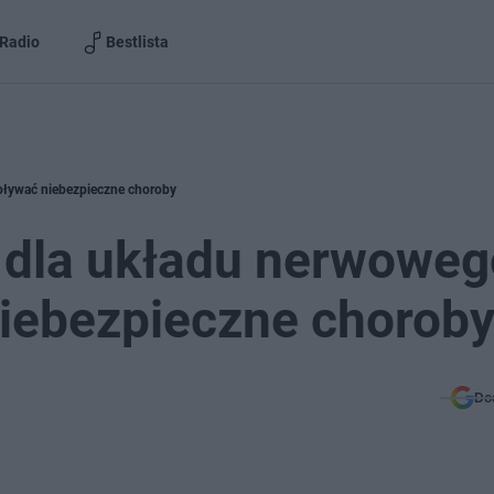
Radio
Bestlista
oływać niebezpieczne choroby
 dla układu nerwoweg
iebezpieczne chorob
Do