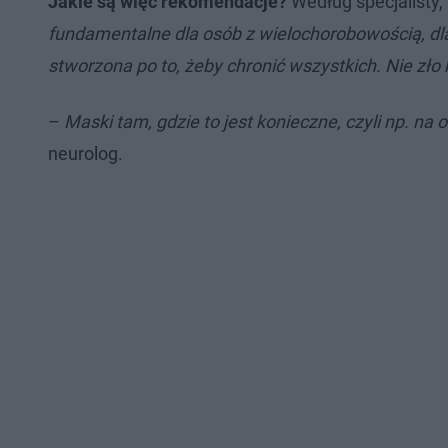
Jakie są więc rekomendacje?
Według specjalisty,
fundamentalne dla osób z wielochorobowością, dla
stworzona po to, żeby chronić wszystkich. Nie zło
–
Maski tam, gdzie to jest konieczne, czyli np. na
neurolog.