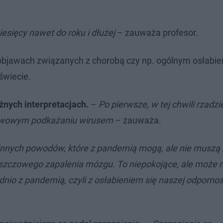
esięcy nawet do roku i dłużej
– zauważa profesor.
o objawach związanych z chorobą czy np. ogólnym osłabi
wiecie.
żnych interpretacjach.
–
Po pierwsze, w tej chwili rzad
bjawowym podkażaniu wirusem
– zauważa.
 innych powodów, które z pandemią mogą, ale nie muszą
szczowego zapalenia mózgu. To niepokojące, ale może 
ednio z pandemią, czyli z osłabieniem się naszej odporno