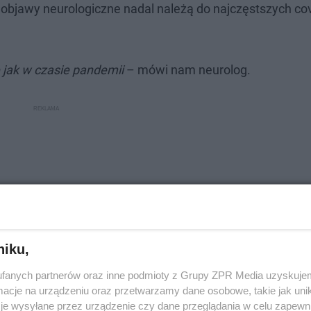
ne objawy neurologiczne nadal należą do najczęstszych c
e jak w czasie pandemii
– mówi nam neurolog.
niku,
fanych partnerów oraz inne podmioty z Grupy ZPR Media uzyskujem
cje na urządzeniu oraz przetwarzamy dane osobowe, takie jak unika
je wysyłane przez urządzenie czy dane przeglądania w celu zapewn