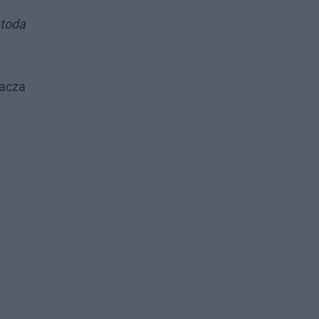
etoda
acza