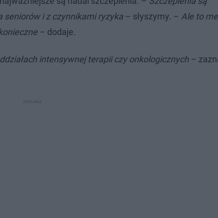
 najważniejsze są nadal szczepienia. –
Szczepienia są
 seniorów i z czynnikami ryzyka
– słyszymy. –
Ale to m
 konieczne
– dodaje.
 oddziałach intensywnej terapii czy onkologicznych
– zazn