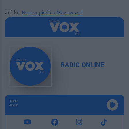
Źródło:
Napisz pieśń o Mazowszu!
RADIO ONLINE
TERAZ
GRAMY