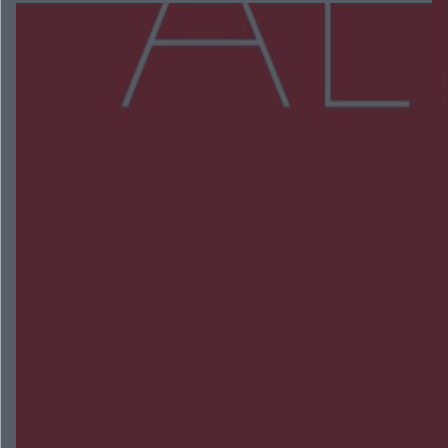
Więcej
NAJNOWSZE:
Wsola: Renault uderzyło w słup i stanął w
płomieniach. 49-latek trafił do szpitala
Zmiany i przesunięcia remontu bulwaru w
Gorzowie. Dlaczego?
Policjanci z Przysuchy odnaleźli ciało 40-letniej
kobiety. Dwie osoby usłyszały zarzut zabójstwa
Burze sparaliżowały region. Strażacy
interweniowali 58 razy