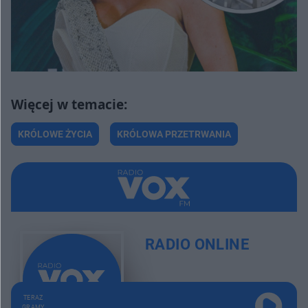
KRÓLOWE ŻYCIA
KRÓLOWA PRZETRWANIA
RADIO ONLINE
TERAZ
GRAMY