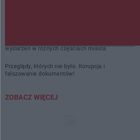
Trwa walka z nosówką w schronisku. Są
śmiertelne przypadki. Uruchomiono zbiórkę!
Radom Music Camp 2026. Trzy dni koncertów i
wydarzeń w różnych częściach miasta
Przeglądy, których nie było. Korupcja i
fałszowanie dokumentów!
ZOBACZ WIĘCEJ