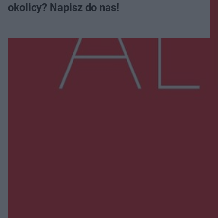
okolicy? Napisz do nas!
Więcej
NAJNOWSZE:
Zmiany i przesunięcia remontu bulwaru w
Gorzowie. Dlaczego?
Policjanci z Przysuchy odnaleźli ciało 40-letniej
kobiety. Dwie osoby usłyszały zarzut zabójstwa
Burze sparaliżowały region. Strażacy
interweniowali 58 razy