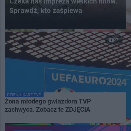
Czeka nas impreza wielkich hitów.
Sprawdź, kto zaśpiewa
27
DZIENNIKARZ TVP
Żona młodego gwiazdora TVP
zachwyca. Zobacz te ZDJĘCIA