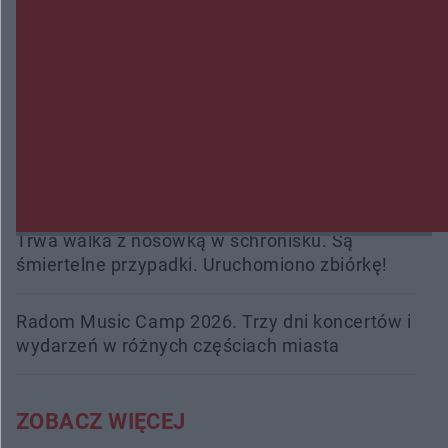
Policjanci z Przysuchy odnaleźli ciało 40-letniej
kobiety. Dwie osoby usłyszały zarzut
zabójstwa
Burze sparaliżowały region. Strażacy
interweniowali 58 razy
Trwa walka z nosówką w schronisku. Są
śmiertelne przypadki. Uruchomiono zbiórkę!
Radom Music Camp 2026. Trzy dni koncertów i
wydarzeń w różnych częściach miasta
ZOBACZ WIĘCEJ