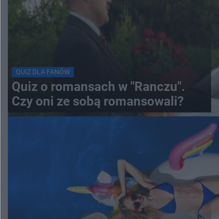
QUIZ DLA FANÓW
Quiz o romansach w "Ranczu".
Czy oni ze sobą romansowali?