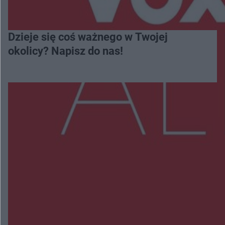
Dzieje się coś ważnego w Twojej
okolicy? Napisz do nas!
Więcej
NAJNOWSZE:
Wsola: Renault uderzyło w słup i stanął w
płomieniach. 49-latek trafił do szpitala
Zmiany i przesunięcia remontu bulwaru w
Gorzowie. Dlaczego?