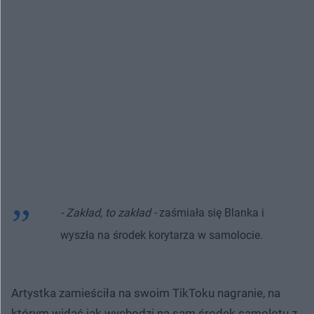
- Zakład, to zakład -
zaśmiała się Blanka i
wyszła na środek korytarza w samolocie.
Artystka zamieściła na swoim TikToku nagranie, na
którym widać jak wychodzi na sam środek samolotu z