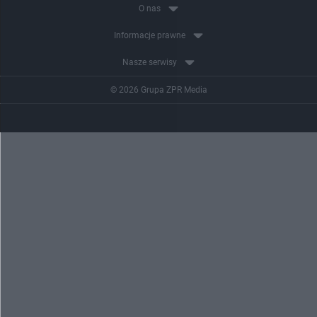
O nas
Informacje prawne
Nasze serwisy
© 2026 Grupa ZPR Media