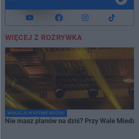
WIĘCEJ Z ROZRYWKA
WAKACJE W RYTMIE MUZYKI
Nie masz planów na dziś? Przy Wale Miedze