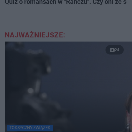
Quiz o romansach w "Ranczu". Czy oni ze s
NAJWAŻNIEJSZE:
24
TOKSYCZNY ZWIĄZEK