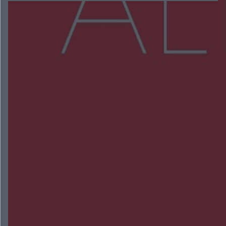
Więcej
NAJNOWSZE:
Wsola: Renault uderzyło w słup i stanął w
płomieniach. 49-latek trafił do szpitala
Zmiany i przesunięcia remontu bulwaru w
Gorzowie. Dlaczego?
Policjanci z Przysuchy odnaleźli ciało 40-letniej
kobiety. Dwie osoby usłyszały zarzut zabójstwa
Burze sparaliżowały region. Strażacy
interweniowali 58 razy