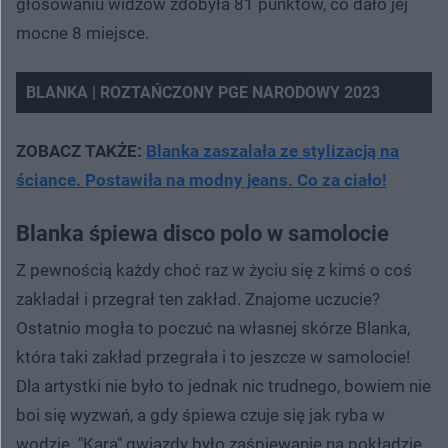
głosowaniu widzów zdobyła 81 punktów, co dało jej
mocne 8 miejsce.
BLANKA | ROZTAŃCZONY PGE NARODOWY 2023
Nie można odtworzyć wideo
Spróbuj ponownie
ZOBACZ TAKŻE:
Blanka zaszalała ze stylizacją na
ściance. Postawiła na modny jeans. Co za ciało!
Blanka śpiewa disco polo w samolocie
Z pewnością każdy choć raz w życiu się z kimś o coś
zakładał i przegrał ten zakład. Znajome uczucie?
Ostatnio mogła to poczuć na własnej skórze Blanka,
która taki zakład przegrała i to jeszcze w samolocie!
Dla artystki nie było to jednak nic trudnego, bowiem nie
boi się wyzwań, a gdy śpiewa czuje się jak ryba w
wodzie. "Karą" gwiazdy było zaśpiewanie na pokładzie