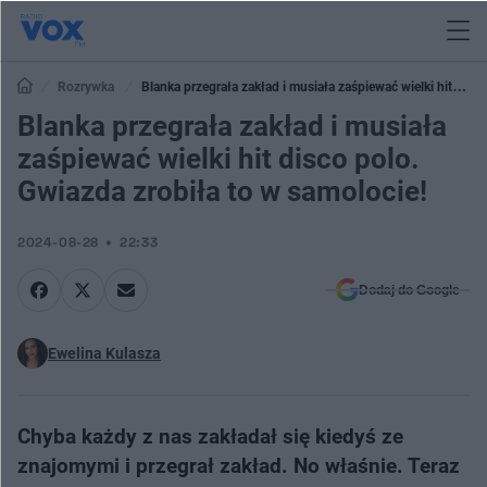
Rozrywka
Blanka przegrała zakład i musiała zaśpiewać wielki hit
disco polo. Gwiazda zrobiła to w samolocie!
Blanka przegrała zakład i musiała
zaśpiewać wielki hit disco polo.
Gwiazda zrobiła to w samolocie!
2024-08-28
22:33
Dodaj do Google
Ewelina Kulasza
Chyba każdy z nas zakładał się kiedyś ze
znajomymi i przegrał zakład. No właśnie. Teraz