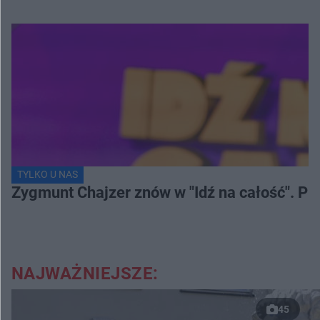
TYLKO U NAS
Zygmunt Chajzer znów w "Idź na całość". Pr
NAJWAŻNIEJSZE:
45