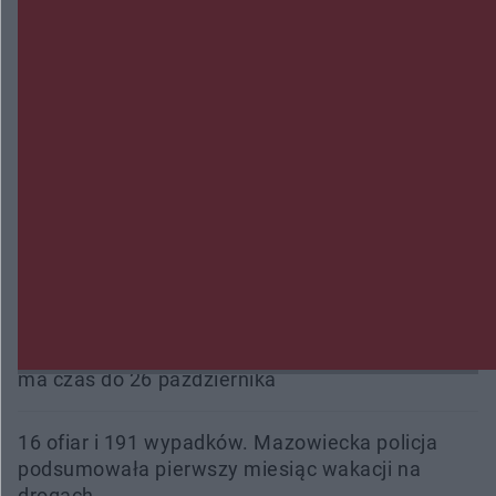
śmiertelne przypadki. Uruchomiono zbiórkę!
Radom Music Camp 2026. Trzy dni koncertów i
wydarzeń w różnych częściach miasta
Przeglądy, których nie było. Korupcja i
fałszowanie dokumentów!
Beach Ball Radom na Borkach. Turniej otworzy
nowe boiska dla mieszkańców
Śledztwo w „Drzewnej” przedłużone. Prokuratura
ma czas do 26 października
16 ofiar i 191 wypadków. Mazowiecka policja
podsumowała pierwszy miesiąc wakacji na
drogach