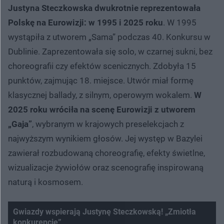
Justyna Steczkowska dwukrotnie reprezentowała
Polskę na Eurowizji: w 1995 i 2025 roku
. W 1995
wystąpiła z utworem „Sama” podczas 40. Konkursu w
Dublinie. Zaprezentowała się solo, w czarnej sukni, bez
choreografii czy efektów scenicznych. Zdobyła 15
punktów, zajmując 18. miejsce. Utwór miał formę
klasycznej ballady, z silnym, operowym wokalem.
W
2025 roku wróciła na scenę Eurowizji z utworem
„Gaja”
, wybranym w krajowych preselekcjach z
najwyższym wynikiem głosów. Jej występ w Bazylei
zawierał rozbudowaną choreografię, efekty świetlne,
wizualizacje żywiołów oraz scenografię inspirowaną
naturą i kosmosem.
Gwiazdy wspierają Justynę Steczkowską! „Zmiotła
konkurencję”