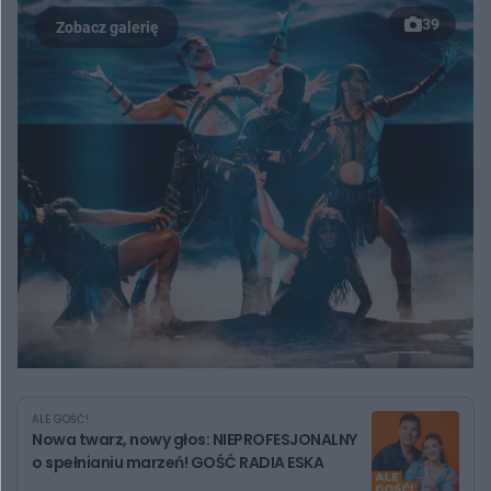
39
ALE GOŚĆ!
Nowa twarz, nowy głos: NIEPROFESJONALNY
o spełnianiu marzeń! GOŚĆ RADIA ESKA