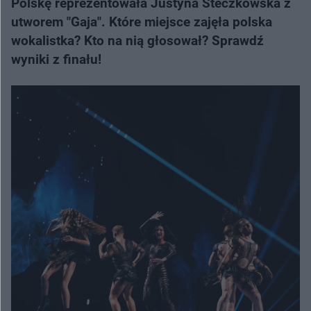
Polskę reprezentowała Justyna Steczkowska z
utworem "Gaja". Które miejsce zajęła polska
wokalistka? Kto na nią głosował? Sprawdź
wyniki z finału!