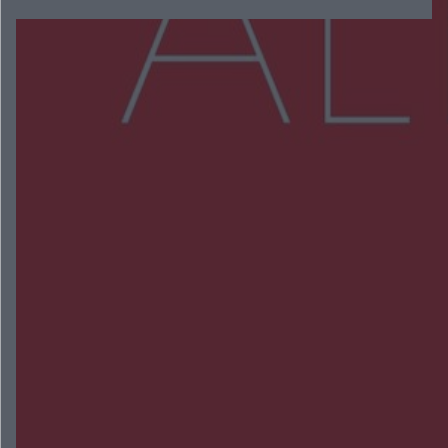
Więcej
NAJNOWSZE:
Wsola: Renault uderzyło w słup i stanął w
płomieniach. 49-latek trafił do szpitala
Zmiany i przesunięcia remontu bulwaru w
Gorzowie. Dlaczego?
Policjanci z Przysuchy odnaleźli ciało 40-letniej
kobiety. Dwie osoby usłyszały zarzut zabójstwa