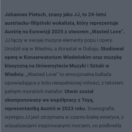
Johannes Pietsch, znany jako JJ, to 24-letni
austriacko-filipiński wokalista, który reprezentuje
Austrię na Eurowizji 2025 z utworem „Wasted Love”.
JJ łączy w swojej muzyce elementy popu i opery.
Urodził się w Wiedniu, a dorastał w Dubaju.
Studiował
operę w Konserwatorium Wiedeńskim oraz muzykę
klasyczną na Uniwersytecie Muzyki i Sztuki w
Wiedniu
. „Wasted Love” to emocjonalna ballada
opowiadająca o bólu niespełnionej miłości, z tekstem
pełnym morskich metafor.
Utwór został
skomponowany we współpracy z Teyą,
reprezentantką Austrii w 2023 roku
. Scenografia
występu JJ jest utrzymana w czarno-białej estetyce, z
wizualizacjami inspirowanymi morzem, co podkreśla