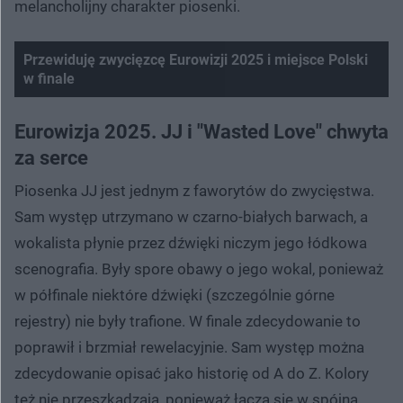
melancholijny charakter piosenki.
Przewiduję zwycięzcę Eurowizji 2025 i miejsce Polski
w finale
Nie można odtworzyć wideo
Spróbuj ponownie
Eurowizja 2025. JJ i "Wasted Love" chwyta
za serce
Piosenka JJ jest jednym z faworytów do zwycięstwa.
Sam występ utrzymano w czarno-białych barwach, a
wokalista płynie przez dźwięki niczym jego łódkowa
scenografia. Były spore obawy o jego wokal, ponieważ
w półfinale niektóre dźwięki (szczególnie górne
rejestry) nie były trafione. W finale zdecydowanie to
poprawił i brzmiał rewelacyjnie. Sam występ można
zdecydowanie opisać jako historię od A do Z. Kolory
też nie przeszkadzają, ponieważ łączą się w spójną