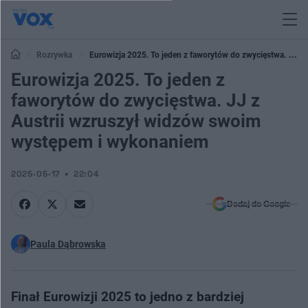
Rozrywka
Eurowizja 2025. To jeden z faworytów do zwycięstwa. JJ z
Austrii wzruszył widzów swoim występem i wykonaniem
Eurowizja 2025. To jeden z
faworytów do zwycięstwa. JJ z
Austrii wzruszył widzów swoim
występem i wykonaniem
2025-05-17
22:04
Dodaj do Google
Paula Dąbrowska
Finał Eurowizji 2025 to jedno z bardziej