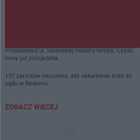
16 ofiar i 191 wypadków. Mazowiecka policja
podsumowała pierwszy miesiąc wakacji na
drogach
Przebudowa ul. Idalińskiej nabiera tempa. Część
trasy już przejezdna
127 zarzutów oszustwa. Akt oskarżenia trafił do
sądu w Radomiu
ZOBACZ WIĘCEJ