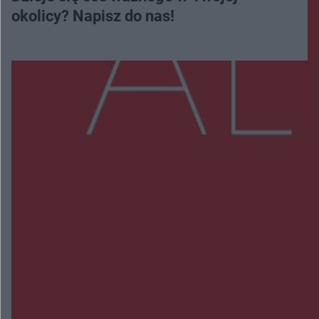
okolicy? Napisz do nas!
Więcej
NAJNOWSZE:
Przeglądy, których nie było. Korupcja i
fałszowanie dokumentów!
Beach Ball Radom na Borkach. Turniej otworzy
nowe boiska dla mieszkańców
Śledztwo w „Drzewnej” przedłużone. Prokuratura
ma czas do 26 października