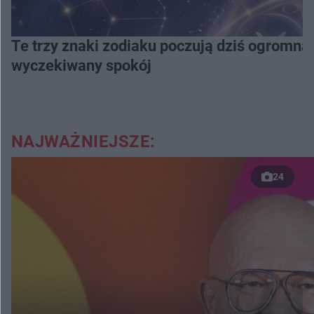
Te trzy znaki zodiaku poczują dziś ogromną
wyczekiwany spokój
NAJWAŻNIEJSZE:
24