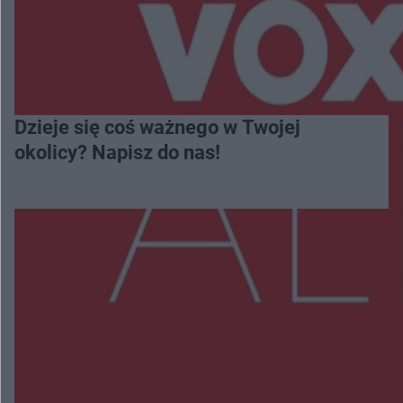
Dzieje się coś ważnego w Twojej
okolicy? Napisz do nas!
Więcej
NAJNOWSZE:
Wsola: Renault uderzyło w słup i stanął w
płomieniach. 49-latek trafił do szpitala