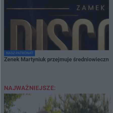
NASZ PATRONAT
Zenek Martyniuk przejmuje średniowieczny 
NAJWAŻNIEJSZE: