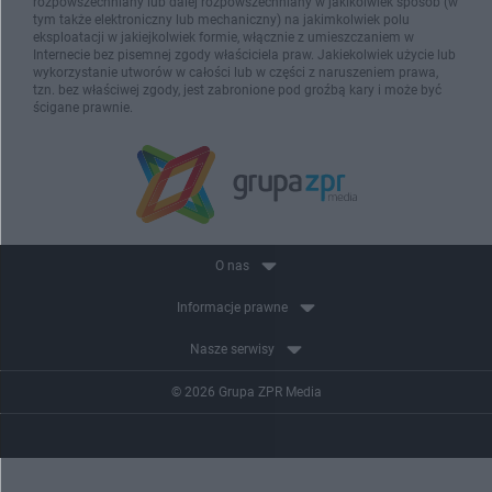
rozpowszechniany lub dalej rozpowszechniany w jakikolwiek sposób (w
tym także elektroniczny lub mechaniczny) na jakimkolwiek polu
eksploatacji w jakiejkolwiek formie, włącznie z umieszczaniem w
Internecie bez pisemnej zgody właściciela praw. Jakiekolwiek użycie lub
wykorzystanie utworów w całości lub w części z naruszeniem prawa,
tzn. bez właściwej zgody, jest zabronione pod groźbą kary i może być
ścigane prawnie.
O nas
Informacje prawne
Nasze serwisy
© 2026 Grupa ZPR Media