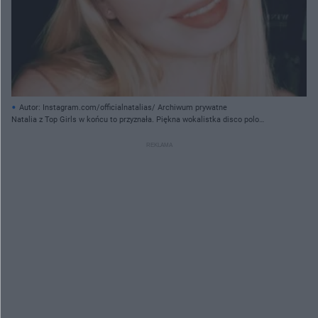
Autor: Instagram.com/officialnatalias/ Archiwum prywatne
Natalia z Top Girls w końcu to przyznała. Piękna wokalistka disco polo
odpowiedziała na pytanie czy ma chłopaka