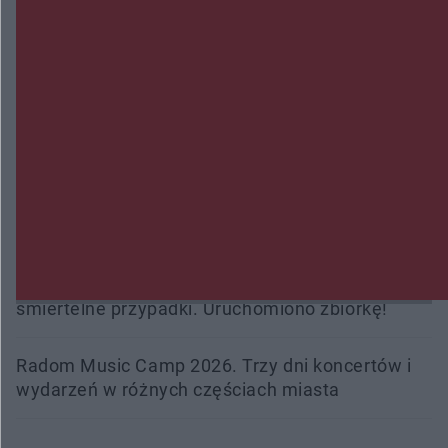
Zmiany i przesunięcia remontu bulwaru w
Gorzowie. Dlaczego?
Policjanci z Przysuchy odnaleźli ciało 40-letniej
kobiety. Dwie osoby usłyszały zarzut zabójstwa
Burze sparaliżowały region. Strażacy
interweniowali 58 razy
Trwa walka z nosówką w schronisku. Są
śmiertelne przypadki. Uruchomiono zbiórkę!
Radom Music Camp 2026. Trzy dni koncertów i
wydarzeń w różnych częściach miasta