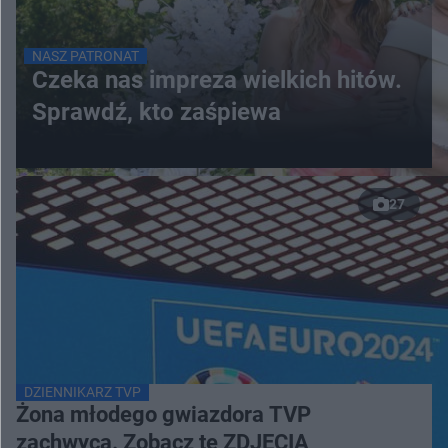
NASZ PATRONAT
Czeka nas impreza wielkich hitów.
Sprawdź, kto zaśpiewa
27
DZIENNIKARZ TVP
Żona młodego gwiazdora TVP
zachwyca. Zobacz te ZDJĘCIA