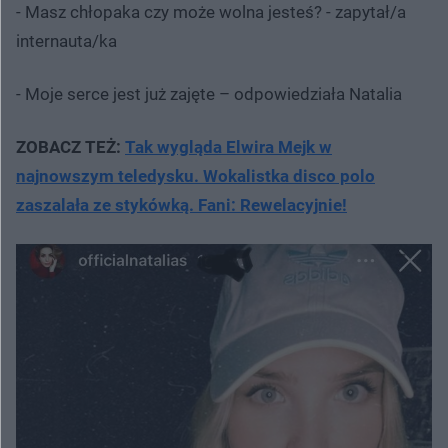
- Masz chłopaka czy może wolna jesteś? - zapytał/a
internauta/ka
- Moje serce jest już zajęte – odpowiedziała Natalia
ZOBACZ TEŻ:
Tak wygląda Elwira Mejk w
najnowszym teledysku. Wokalistka disco polo
zaszalała ze stykówką. Fani: Rewelacyjnie!