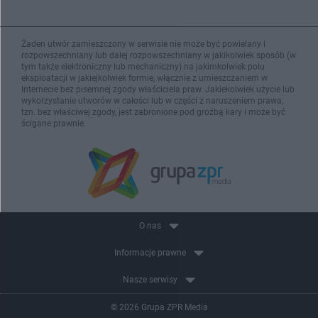
Żaden utwór zamieszczony w serwisie nie może być powielany i
rozpowszechniany lub dalej rozpowszechniany w jakikolwiek sposób (w
tym także elektroniczny lub mechaniczny) na jakimkolwiek polu
eksploatacji w jakiejkolwiek formie, włącznie z umieszczaniem w
Internecie bez pisemnej zgody właściciela praw. Jakiekolwiek użycie lub
wykorzystanie utworów w całości lub w części z naruszeniem prawa,
tzn. bez właściwej zgody, jest zabronione pod groźbą kary i może być
ścigane prawnie.
O nas
Informacje prawne
Nasze serwisy
© 2026 Grupa ZPR Media