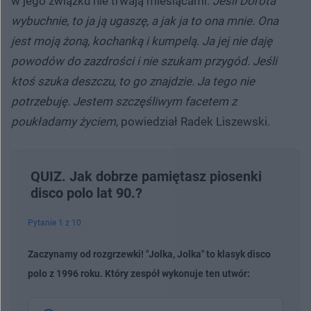
w jego związku nie trwają miesiącami.
Jeśli Dorota
wybuchnie, to ja ją ugaszę, a jak ja to ona mnie. Ona
jest moją żoną, kochanką i kumpelą. Ja jej nie daję
powodów do zazdrości i nie szukam przygód. Jeśli
ktoś szuka deszczu, to go znajdzie. Ja tego nie
potrzebuję. Jestem szczęśliwym facetem z
poukładamy życiem
, powiedział Radek Liszewski.
QUIZ. Jak dobrze pamiętasz piosenki
disco polo lat 90.?
Pytanie 1 z 10
Zaczynamy od rozgrzewki! "Jolka, Jolka" to klasyk disco
polo z 1996 roku. Który zespół wykonuje ten utwór: