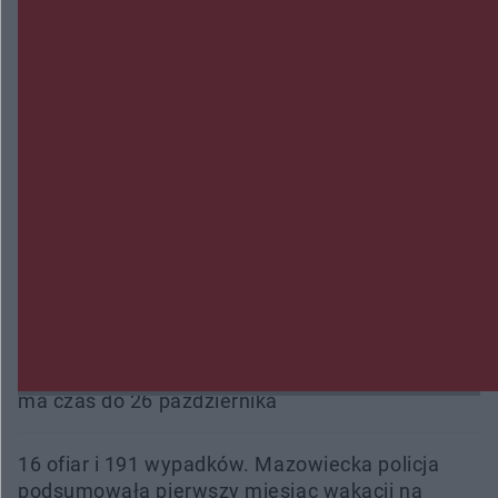
Trwa walka z nosówką w schronisku. Są
śmiertelne przypadki. Uruchomiono zbiórkę!
Radom Music Camp 2026. Trzy dni koncertów i
wydarzeń w różnych częściach miasta
Przeglądy, których nie było. Korupcja i
fałszowanie dokumentów!
Beach Ball Radom na Borkach. Turniej otworzy
nowe boiska dla mieszkańców
Śledztwo w „Drzewnej” przedłużone. Prokuratura
ma czas do 26 października
16 ofiar i 191 wypadków. Mazowiecka policja
podsumowała pierwszy miesiąc wakacji na