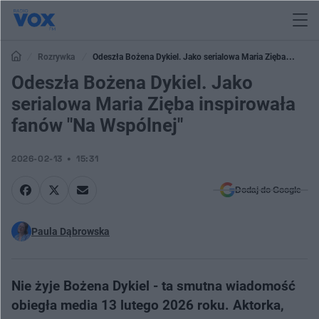
Rozrywka
Odeszła Bożena Dykiel. Jako serialowa Maria Zięba
inspirowała fanów "Na Wspólnej"
Odeszła Bożena Dykiel. Jako
serialowa Maria Zięba inspirowała
fanów "Na Wspólnej"
2026-02-13
15:31
Dodaj do Google
Paula Dąbrowska
Nie żyje Bożena Dykiel - ta smutna wiadomość
obiegła media 13 lutego 2026 roku. Aktorka,