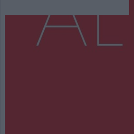
Więcej
NAJNOWSZE:
Trwa walka z nosówką w schronisku. Są
śmiertelne przypadki. Uruchomiono zbiórkę!
Radom Music Camp 2026. Trzy dni koncertów i
wydarzeń w różnych częściach miasta
Przeglądy, których nie było. Korupcja i
fałszowanie dokumentów!