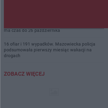
Beach Ball Radom na Borkach. Turniej otworzy
nowe boiska dla mieszkańców
Śledztwo w „Drzewnej” przedłużone. Prokuratura
ma czas do 26 października
16 ofiar i 191 wypadków. Mazowiecka policja
podsumowała pierwszy miesiąc wakacji na
drogach
ZOBACZ WIĘCEJ