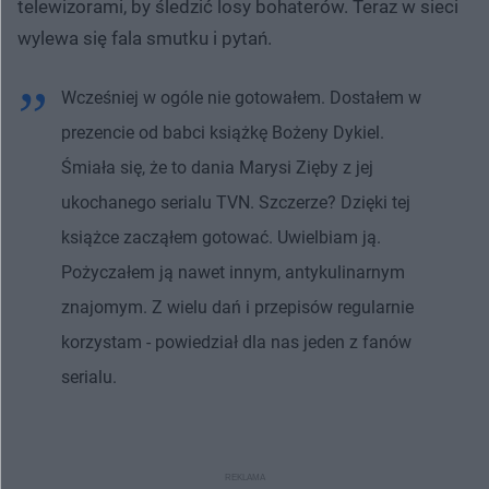
telewizorami, by śledzić losy bohaterów. Teraz w sieci
wylewa się fala smutku i pytań.
Wcześniej w ogóle nie gotowałem. Dostałem w
prezencie od babci książkę Bożeny Dykiel.
Śmiała się, że to dania Marysi Zięby z jej
ukochanego serialu TVN. Szczerze? Dzięki tej
książce zacząłem gotować. Uwielbiam ją.
Pożyczałem ją nawet innym, antykulinarnym
znajomym. Z wielu dań i przepisów regularnie
korzystam - powiedział dla nas jeden z fanów
serialu.