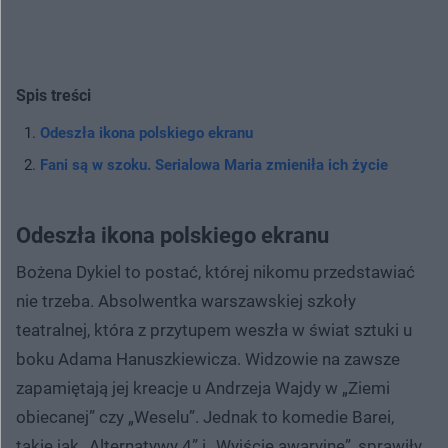
Spis treści
Odeszła ikona polskiego ekranu
Fani są w szoku. Serialowa Maria zmieniła ich życie
Odeszła ikona polskiego ekranu
Bożena Dykiel to postać, której nikomu przedstawiać
nie trzeba. Absolwentka warszawskiej szkoły
teatralnej, która z przytupem weszła w świat sztuki u
boku Adama Hanuszkiewicza. Widzowie na zawsze
zapamiętają jej kreacje u Andrzeja Wajdy w „Ziemi
obiecanej” czy „Weselu”. Jednak to komedie Barei,
takie jak „Alternatywy 4” i „Wyjście awaryjne”, sprawiły,