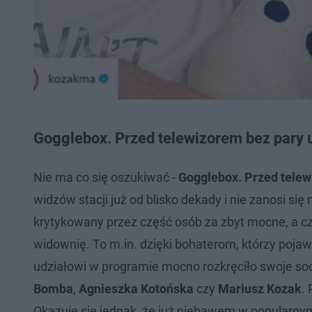
Gogglebox. Przed telewizorem bez pary 
Nie ma co się oszukiwać -
Gogglebox. Przed tele
widzów stacji już od blisko dekady i nie zanosi si
krytykowany przez część osób za zbyt mocne, a c
widownię. To m.in. dzięki bohaterom, którzy pojaw
udziałowi w programie mocno rozkręciło swoje soci
Bomba
,
Agnieszka Kotońska
czy
Mariusz Kozak
.
Okazuje się jednak, że już niebawem w popularny