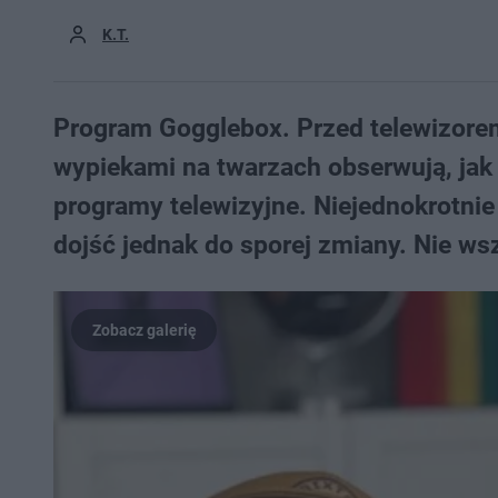
K.T.
Program Gogglebox. Przed telewizorem
wypiekami na twarzach obserwują, jak 
programy telewizyjne. Niejednokrotni
dojść jednak do sporej zmiany. Nie ws