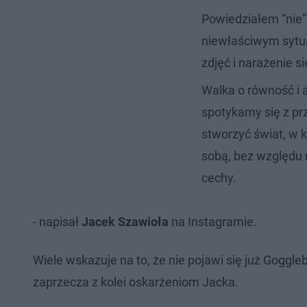
Powiedziałem “nie”.
niewłaściwym sytua
zdjęć i narażenie s
Walka o równość i 
spotykamy się z p
stworzyć świat, w 
sobą, bez względu n
cechy.
- napisał
Jacek Szawioła
na Instagramie.
Wiele wskazuje na to, że nie pojawi się już Goggl
zaprzecza z kolei oskarżeniom Jacka.