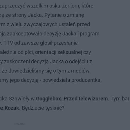
aprzeczyć wszelkim oskarżeniom, które
nę ze strony Jacka. Pytanie o zmianę
ym z wielu zwyczajowych ustaleń przed
cja zaakceptowała decyzję Jacka i program
y. TTV od zawsze głosił przesłanie
leżnie od płci, orientacji seksualnej czy
 zaskoczeni decyzją Jacka o odejściu z
 że dowiedzieliśmy się o tym z mediów.
emy jego decyzję - powiedziała producentka.
cka Szawioły w
Gogglebox. Przed telewizorem
.
Tym bard
sz Kozak
. Będziecie tęsknić?