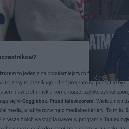
uczestników?
wizorem
to jeden z najpopularniejszych formatów TTV. Te
ę na to, żeby miał zniknąć. Choć program na początku był
zasem nawet chamskie komentarze, szybko zyskał sporą 
iają się w
Gogglebox. Przed telewizorem
. Wielu z nich d
al media, a także rozwinęło medialne kariery. To m.in.
S
 Pierwsza z nich wystąpiła nawet w programie
Taniec z 
m show może dojść do sporej zmiany, a to w związku ze