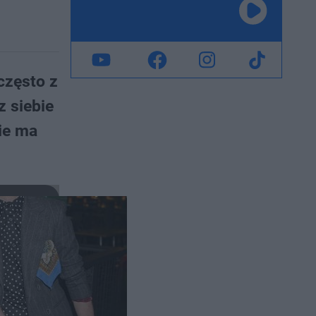
często z
z siebie
ie ma