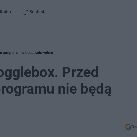
Radio
Bestlista
ni programu nie będą zadowoleni
ogglebox. Przed
programu nie będą
Do