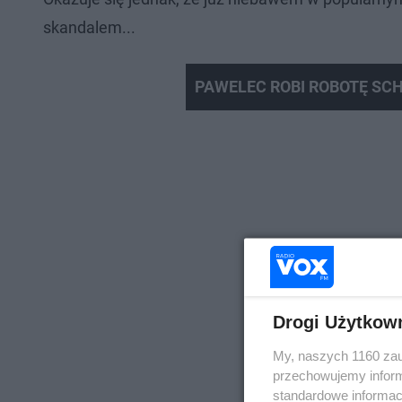
skandalem...
PAWELEC ROBI ROBOTĘ SC
Drogi Użytkow
My, naszych 1160 zau
przechowujemy informa
standardowe informac