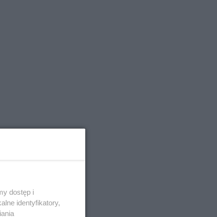
y dostęp i
lne identyfikatory,
iania