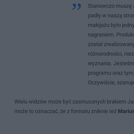
Stanowczo muszę z
padły w naszą stro
makijażu było jedn
nagraniem. Produk
został zrealizowan
różnorodności, nieza
wyznania. Jesteśmy
programu oraz tym,
Oczywiście, szanuj
Wielu widzów może być zasmuconych brakiem Ja
może to oznaczać, że z formatu zniknie też
Mariu