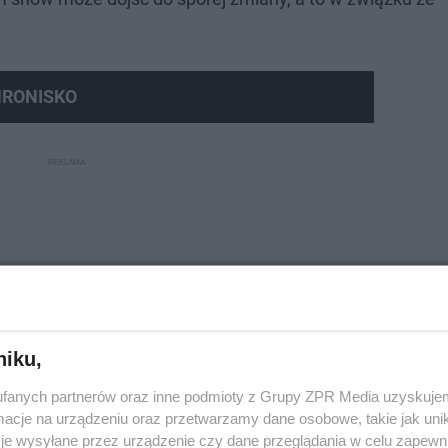
HRONISKO
niku,
fanych partnerów oraz inne podmioty z Grupy ZPR Media uzyskujem
cje na urządzeniu oraz przetwarzamy dane osobowe, takie jak unika
je wysyłane przez urządzenie czy dane przeglądania w celu zapewn