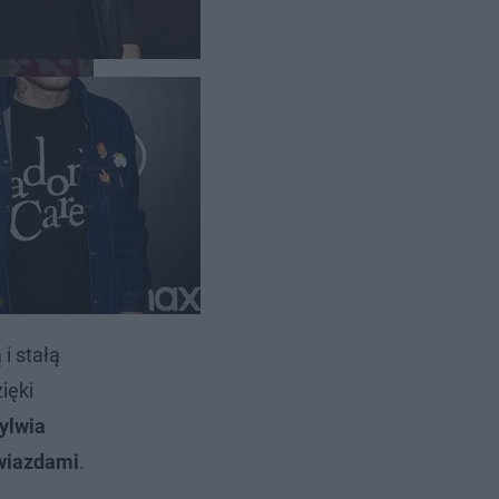
n cieszy
i stałą
zięki
ylwia
gwiazdami
.