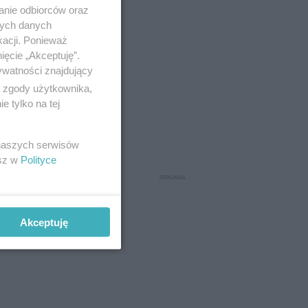
anie odbiorców oraz
nych danych
kacji. Ponieważ
ięcie „Akceptuję”.
em dla
ywatności znajdujący
y przez
ą zgody użytkownika,
 Ostatnio
 tylko na tej
 naszych serwisów
esz w
Polityce
Akceptuję