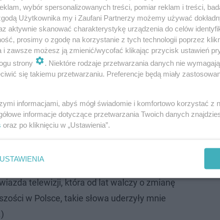
klam, wybór spersonalizowanych treści, pomiar reklam i treści, bad
awioła i Mariusz Kozak odejdą?
 zgodą Użytkownika my i Zaufani Partnerzy możemy używać dokład
az aktywnie skanować charakterystykę urządzenia do celów identyfi
ść, prosimy o zgodę na korzystanie z tych technologii poprzez klikn
ja TTV wielu osobom kojarzyły się z otwartością i poparci
a i zawsze możesz ją zmienić/wycofać klikając przycisk ustawień pr
od lat występują
Mariusz Kozak
i
Jacek Szawioła
, którz
ogu strony
. Niektóre rodzaje przetwarzania danych nie wymagaj
e są, to dalej wspólnie komentowali na kanapach programy.
iwić się takiemu przetwarzaniu. Preferencje będą miały zastosowanie
 sytuacji, do której miało dojść na planie.
szymi informacjami, abyś mógł świadomie i komfortowo korzystać z
gółowe informacje dotyczące przetwarzania Twoich danych znajdzi
 jednego z programów doświadczyłem czegoś,
s
oraz po kliknięciu w „Ustawienia”.
ruszyło. Usłyszałem pytanie, czy mój
 “mniej przegięty” i czy mogę go zmyć,
USTAWIENIA
nienia zdjęć.
gwiazda telewizji, która od lat walczy o zmianę
szości w Polsce, takie słowa uderzyły mnie
.)