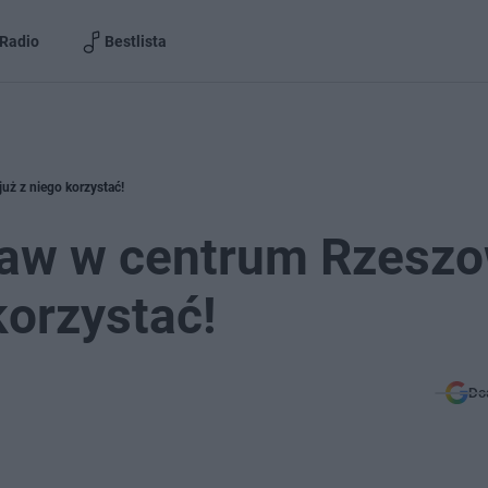
Radio
Bestlista
ż z niego korzystać!
baw w centrum Rzeszo
korzystać!
Do