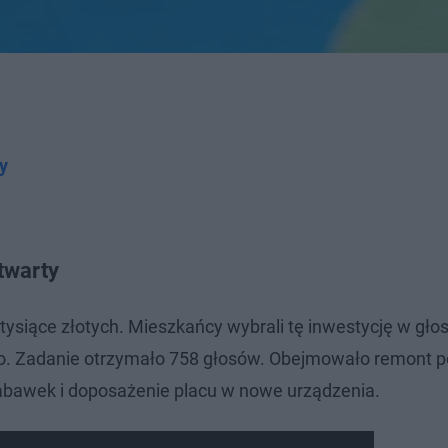
y
twarty
ysiące złotych. Mieszkańcy wybrali tę inwestycję w gło
o. Zadanie otrzymało 758 głosów. Obejmowało remont p
abawek i doposażenie placu w nowe urządzenia.