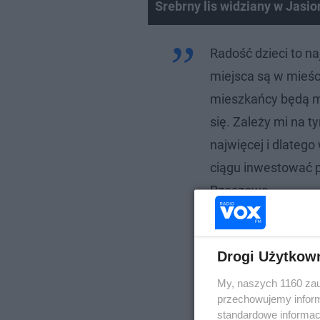
Srebrny lis widziany w Jasio
Radość dzieci to na
miejsca są w mieści
mieszkańcy będą mo
się. Zależy mi na t
najwięcej i dlateg
ciągu inwestować p
Rzeszowa.
Drogi Użytkow
My, naszych 1160 zau
przechowujemy informa
standardowe informac