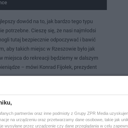
nce
jlepszy dowód na to, jak bardzo tego typu
e potrzebne. Cieszę się, że nasi najmłodsi
gli tutaj bezpiecznie odpoczywać i bawić
ym, aby takich miejsc w Rzeszowie było jak
o w miejsca do rekreacji będziemy w dalszym
ieniądze – mówi Konrad Fijołek, prezydent
niku,
fanych partnerów oraz inne podmioty z Grupy ZPR Media uzyskujem
cje na urządzeniu oraz przetwarzamy dane osobowe, takie jak unika
je wysyłane przez urządzenie czy dane przeglądania w celu zapewn