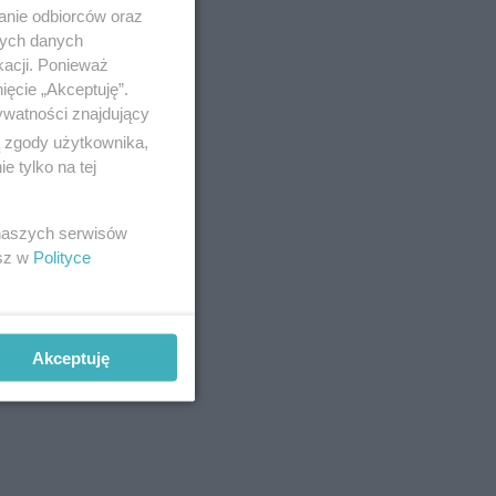
anie odbiorców oraz
nych danych
kacji. Ponieważ
ięcie „Akceptuję”.
ywatności znajdujący
ą zgody użytkownika,
 tylko na tej
 naszych serwisów
esz w
Polityce
 ponieważ
Akceptuję