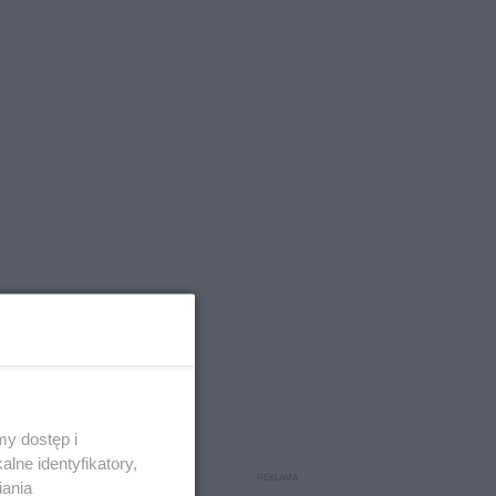
y dostęp i
lne identyfikatory,
iania