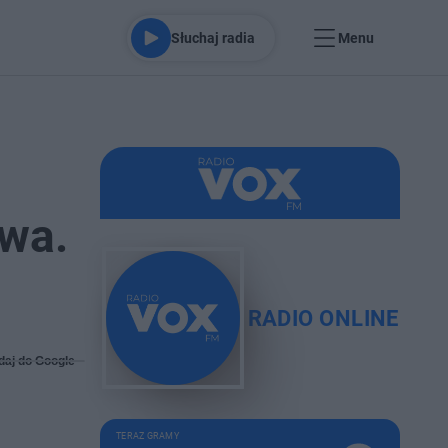
Słuchaj radia
Menu
wa.
RADIO ONLINE
daj do Google
TERAZ GRAMY