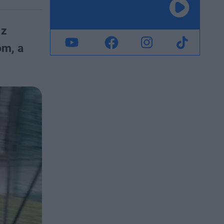
 z
om, a