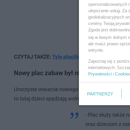
spersonalizowanych re
ulepszanie usług. Za
geolokalizacyjnych or
cenimy Twoją prywatno
Zgoda jest dobrowoln
się w lewym dolnym r
ale masz prawo sprzec
witrynie.
CZYTAJ TAKŻE:
Tyle płaciliśmy za pizzę 10 lat 
Zapoznaj się z poniż
internetowych. Szcze
Nowy plac zabaw był niezbędny
Prywatności
i
Cookie
Uroczyste otwarcie nowego placu miało miejsce w 
PARTNERZY
to tutaj dzieci spędzają wolny czas i odpoczywają 
- Plac służy także
oraz dzieciom z os