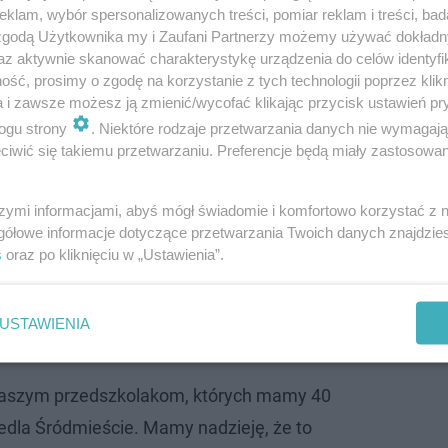
klam, wybór spersonalizowanych treści, pomiar reklam i treści, bad
 zgodą Użytkownika my i Zaufani Partnerzy możemy używać dokład
az aktywnie skanować charakterystykę urządzenia do celów identyfi
ść, prosimy o zgodę na korzystanie z tych technologii poprzez klikn
a i zawsze możesz ją zmienić/wycofać klikając przycisk ustawień pr
ogu strony
. Niektóre rodzaje przetwarzania danych nie wymagaj
iwić się takiemu przetwarzaniu. Preferencje będą miały zastosowanie
temu. O cenach ze starych ulotek można
szymi informacjami, abyś mógł świadomie i komfortowo korzystać z
gółowe informacje dotyczące przetwarzania Twoich danych znajdzi
s
oraz po kliknięciu w „Ustawienia”.
piątek 19 maja. Plac zabaw przy szkole jest niezbędny,
USTAWIENIA
w czasie przerw.
 naszym przedszkolakom, których mamy 40
iedla Śródmieście. Mamy nadzieję, że to