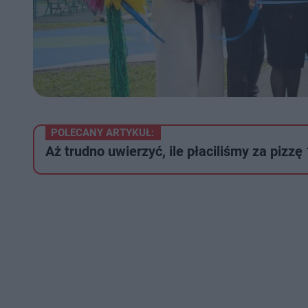
POLECANY ARTYKUŁ:
Aż trudno uwierzyć, ile płaciliśmy za pizzę