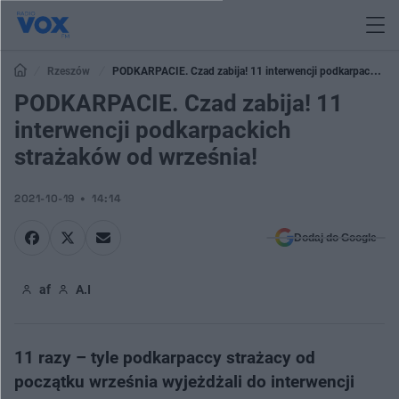
Rzeszów
PODKARPACIE. Czad zabija! 11 interwencji podkarpackich
strażaków od września!
PODKARPACIE. Czad zabija! 11
interwencji podkarpackich
strażaków od września!
2021-10-19
14:14
Dodaj do Google
af
A.I
​11 razy – tyle podkarpaccy strażacy od
początku września wyjeżdżali do interwencji