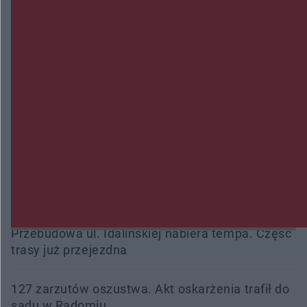
fałszowanie dokumentów!
Beach Ball Radom na Borkach. Turniej otworzy
nowe boiska dla mieszkańców
Śledztwo w „Drzewnej” przedłużone. Prokuratura
ma czas do 26 października
16 ofiar i 191 wypadków. Mazowiecka policja
podsumowała pierwszy miesiąc wakacji na
drogach
Przebudowa ul. Idalińskiej nabiera tempa. Część
trasy już przejezdna
127 zarzutów oszustwa. Akt oskarżenia trafił do
sądu w Radomiu