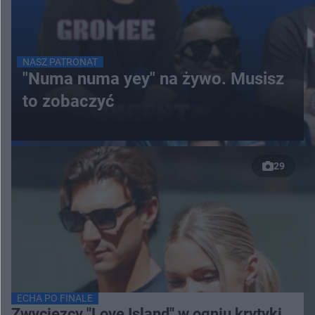
NASZ PATRONAT
"Numa numa yey" na żywo. Musisz
to zobaczyć
29
ECHA PO FINALE
Zwycięzcy "Love Island" w ogniu krytyki.