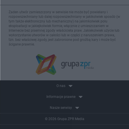
Żaden utwór zamieszczony w serwisie nie może być powielany i
rozpowszechniany lub dalej rozpowszechniany w jakikolwiek sposób (w
tym także elektroniczny lub mechaniczny) na jakimkolwiek polu
eksploatacji w jakiejkolwiek formie, włącznie z umieszczaniem w
Internecie bez pisemnej zgody właściciela praw. Jakiekolwiek użycie lub
wykorzystanie utworów w całości lub w części z naruszeniem prawa,
tzn. bez właściwej zgody, jest zabronione pod groźbą kary i może być
ścigane prawnie.
O nas
Informacje prawne
Nasze serwisy
© 2026 Grupa ZPR Media