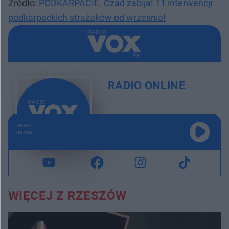
Źródło:
PODKARPACIE. Czad zabija! 11 interwencji
podkarpackich strażaków od września!
RADIO ONLINE
TERAZ
GRAMY
WIĘCEJ Z RZESZÓW