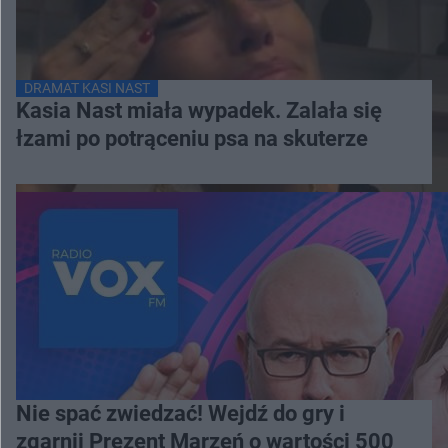
DRAMAT KASI NAST
Kasia Nast miała wypadek. Zalała się
łzami po potrąceniu psa na skuterze
Nie spać zwiedzać! Wejdź do gry i
zgarnij Prezent Marzeń o wartości 500