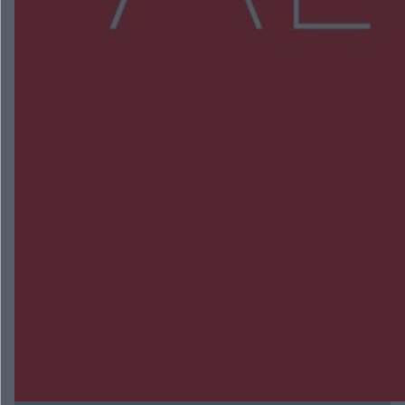
NAJNOWSZE:
Zmiany i przesunięcia remontu bulwaru w
Gorzowie. Dlaczego?
Policjanci z Przysuchy odnaleźli ciało 40-letniej
kobiety. Dwie osoby usłyszały zarzut zabójstwa
Burze sparaliżowały region. Strażacy
interweniowali 58 razy
Trwa walka z nosówką w schronisku. Są
śmiertelne przypadki. Uruchomiono zbiórkę!
Radom Music Camp 2026. Trzy dni koncertów i