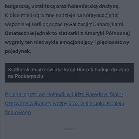
bułgarską, ukraińską oraz holenderską drużyną
.
Kibice mieli ogromne nadzieje na kontynuację tej
wspaniałej serii podczas rywalizacji z Kanadyjkami.
Ostatecznie jednak to siatkarki z Ameryki Północnej
wygrały ten niezwykle emocjonujący i pięciosetowy
pojedynek.
Siatkarski mistrz świata-Rafał Buszek buduje drużynę
na Podkarpaciu
Polska lepsza od Holandii w Lidze Narodów. Biało-
Czerwone wykonały ważny krok w kierunku turnieju
finałowego