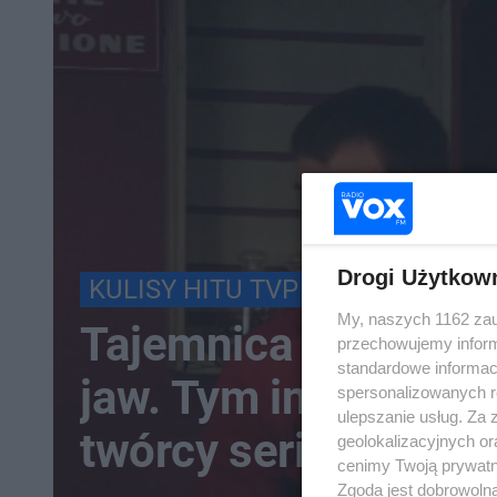
Drogi Użytkow
KULISY HITU TVP
My, naszych 1162 zau
Tajemnica kawiarni 
przechowujemy informa
standardowe informac
jaw. Tym inspirowali
spersonalizowanych re
ulepszanie usług. Za
twórcy serialu
geolokalizacyjnych or
cenimy Twoją prywatno
Zgoda jest dobrowoln