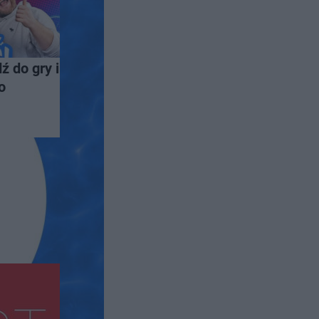
ź do gry i
o