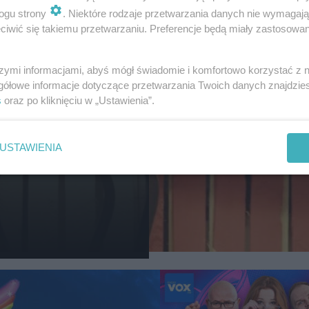
ogu strony
. Niektóre rodzaje przetwarzania danych nie wymagaj
iwić się takiemu przetwarzaniu. Preferencje będą miały zastosowanie
szymi informacjami, abyś mógł świadomie i komfortowo korzystać z
DRAMAT KASI NAST
gółowe informacje dotyczące przetwarzania Twoich danych znajdzi
Kasia Nast miała wypad
s
oraz po kliknięciu w „Ustawienia”.
Zalała się łzami po potr
psa na skuterze
USTAWIENIA