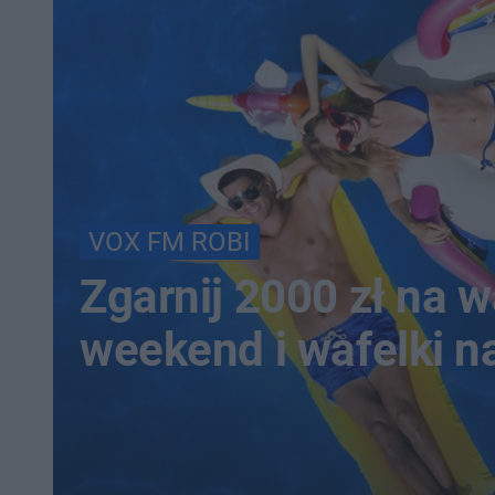
VOX FM ROBI
Zgarnij 2000 zł na 
weekend i wafelki n