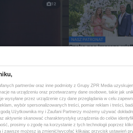
12
NASZ PATRONAT
Czeka nas impreza wiel
hitów. Sprawdź, kto za
niku,
fanych partnerów oraz inne podmioty z Grupy ZPR Media uzyskujem
wyszła na
cje na urządzeniu oraz przetwarzamy dane osobowe, takie jak unika
je wysyłane przez urządzenie czy dane przeglądania w celu zapewn
 się
klam, wybór spersonalizowanych treści, pomiar reklam i treści, bad
 zgodą Użytkownika my i Zaufani Partnerzy możemy używać dokład
az aktywnie skanować charakterystykę urządzenia do celów identyfi
ść, prosimy o zgodę na korzystanie z tych technologii poprzez klikn
a i zawsze możesz ją zmienić/wycofać klikając przycisk ustawień pr