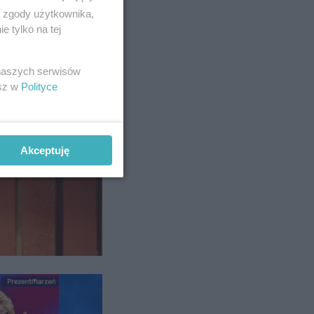
ą zgody użytkownika,
 tylko na tej
 naszych serwisów
esz w
Polityce
ek.
ąceniu
Akceptuję