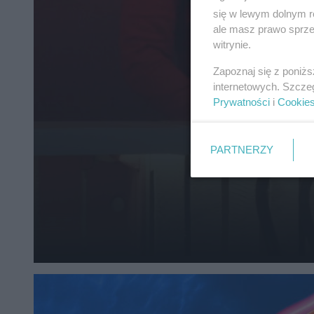
się w lewym dolnym r
ale masz prawo sprzec
witrynie.
Zapoznaj się z poniż
internetowych. Szcze
Prywatności
i
Cookie
PARTNERZY