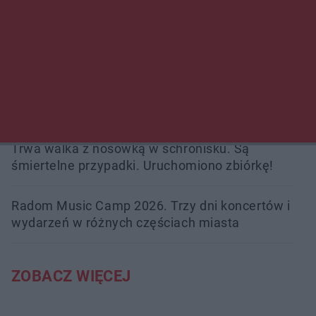
Policjanci z Przysuchy odnaleźli ciało 40-letniej
kobiety. Dwie osoby usłyszały zarzut
zabójstwa
Burze sparaliżowały region. Strażacy
interweniowali 58 razy
Trwa walka z nosówką w schronisku. Są
śmiertelne przypadki. Uruchomiono zbiórkę!
Radom Music Camp 2026. Trzy dni koncertów i
wydarzeń w różnych częściach miasta
ZOBACZ WIĘCEJ