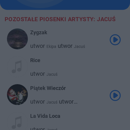
POZOSTAŁE PIOSENKI ARTYSTY: JACUŚ
Zygzak
utwor
utwor
Ekipa
Jacuś
Rice
utwor
Jacuś
Piątek Wieczór
utwor
utwor
Jacuś
Young Leosia
La Vida Loca
utwor