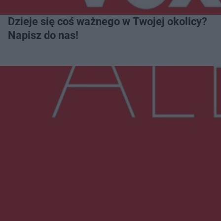
Dzieje się coś ważnego w Twojej okolicy?
Napisz do nas!
Więcej
NAJNOWSZE:
Wsola: Renault uderzyło w słup i stanął w
płomieniach. 49-latek trafił do szpitala
Zmiany i przesunięcia remontu bulwaru w
Gorzowie. Dlaczego?