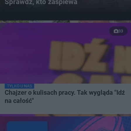
Sprawdź, kto zaśpiewa
33
TYLKO U NAS
Chajzer o kulisach pracy. Tak wygląda "Idź
na całość"