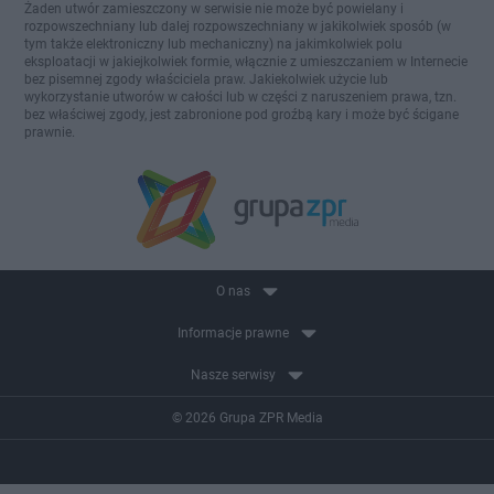
Żaden utwór zamieszczony w serwisie nie może być powielany i
rozpowszechniany lub dalej rozpowszechniany w jakikolwiek sposób (w
tym także elektroniczny lub mechaniczny) na jakimkolwiek polu
eksploatacji w jakiejkolwiek formie, włącznie z umieszczaniem w Internecie
bez pisemnej zgody właściciela praw. Jakiekolwiek użycie lub
wykorzystanie utworów w całości lub w części z naruszeniem prawa, tzn.
bez właściwej zgody, jest zabronione pod groźbą kary i może być ścigane
prawnie.
O nas
Informacje prawne
Nasze serwisy
© 2026 Grupa ZPR Media