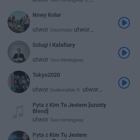
Taco Hemingway
ft.
utwor
Pezet
Nowy Kolor
utwor
utwor
Otsochodzi
Taco Hemingway
Szlugi I Kalafiory
utwor
Taco Hemingway
Tokyo2020
utwor
utwor
Quebonafide
ft.
Taco Hemingway
Pyta z Kim Tu Jestem [szusty
Blend]
utwor
Taco Hemingway
Pyta z Kim Tu Jestem