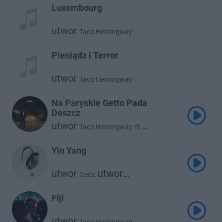
Luxembourg
utwor
Taco Hemingway
Pieniądz i Terror
utwor
Taco Hemingway
Na Paryskie Getto Pada
Deszcz
utwor
Taco Hemingway
ft.
utwor
Borucci
Yin Yang
utwor
utwor
Gedz
Taco Hemingway
Fiji
utwor