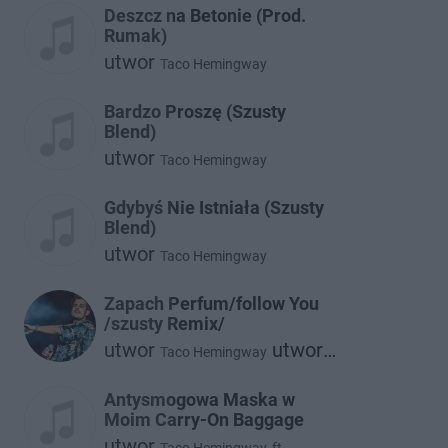
Deszcz na Betonie (Prod.
Rumak)
utwor
Taco Hemingway
Bardzo Proszę (Szusty
Blend)
utwor
Taco Hemingway
Gdybyś Nie Istniała (Szusty
Blend)
utwor
Taco Hemingway
Zapach Perfum/follow You
/szusty Remix/
utwor
utwor
Taco Hemingway
Twocolors
Antysmogowa Maska w
Moim Carry-On Baggage
utwor