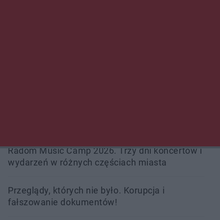
Policjanci z Przysuchy odnaleźli ciało 40-letniej
kobiety. Dwie osoby usłyszały zarzut
zabójstwa
Burze sparaliżowały region. Strażacy
interweniowali 58 razy
Trwa walka z nosówką w schronisku. Są
śmiertelne przypadki. Uruchomiono zbiórkę!
Radom Music Camp 2026. Trzy dni koncertów i
wydarzeń w różnych częściach miasta
Przeglądy, których nie było. Korupcja i
fałszowanie dokumentów!