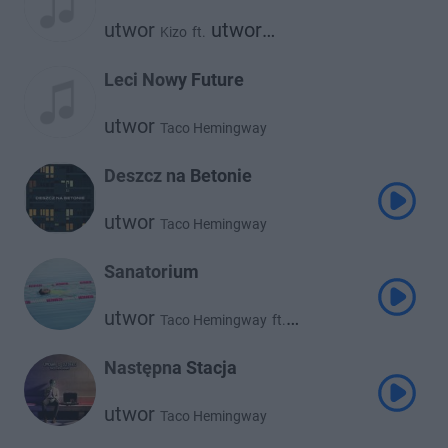
utwor
utwor
Kizo
ft.
Taco Hemingway
Leci Nowy Future
utwor
Taco Hemingway
Deszcz na Betonie
utwor
Taco Hemingway
Sanatorium
utwor
Taco Hemingway
ft.
utwor
utwor
Dawid Podsiadło
Rosalie
Następna Stacja
utwor
Taco Hemingway