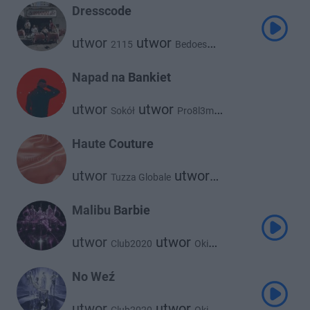
White 2115
Dresscode
utwor
utwor
2115
Bedoes
utwor
utwor
Taco Hemingway
White 2115
Napad na Bankiet
utwor
utwor
Sokół
Pro8l3m
utwor
utwor
Steez83
Taco Hemingway
Haute Couture
utwor
utwor
Tuzza Globale
Taco Hemingway
Malibu Barbie
utwor
utwor
Club2020
Oki
utwor
utwor
Otsochodzi
utwor
Taco Hemingway
No Weź
utwor
Young Leosia
Dwa Sławy
utwor
Gruby Mielzky
utwor
utwor