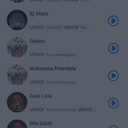
Club2020
Oki
utwor
utwor
Young Igi
utwor
Taco Hemingway
Ej, Mała
Young Leosia
utwor
utwor
Club2020
Oki
utwor
utwor
Young Igi
utwor
Otsochodzi
Gelato
Taco Hemingway
utwor
Taco Hemingway
Makarena Freestyle
utwor
Taco Hemingway
Całe Lata
utwor
utwor
Taco Hemingway
Dawid Podsiadło
Mix Sałat