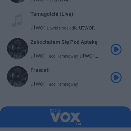
Oki
Taco Hemingway
Tamagotchi (Live)
utwor
utwor
Dawid Podsiadło
Taco Hemingway
Zakochałem Się Pod Apteką
utwor
utwor
Taco Hemingway
utwor
Livka
Rumak
Frascati
utwor
Taco Hemingway