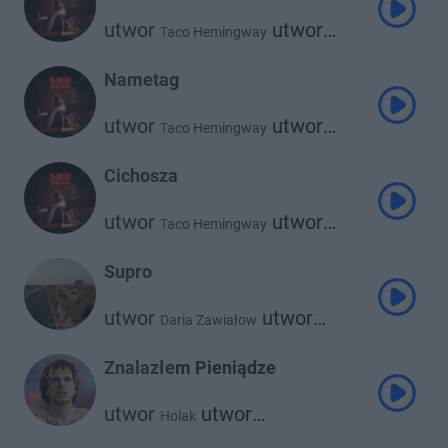
utwor
utwor
Taco Hemingway
Daria Zawiałow
Nametag
utwor
utwor
Taco Hemingway
utwor
Oki
Atutowy
Cichosza
utwor
utwor
Taco Hemingway
Oki
Supro
utwor
utwor
Daria Zawiałow
Taco Hemingway
Znalazłem Pieniądze
utwor
utwor
Holak
Taco Hemingway