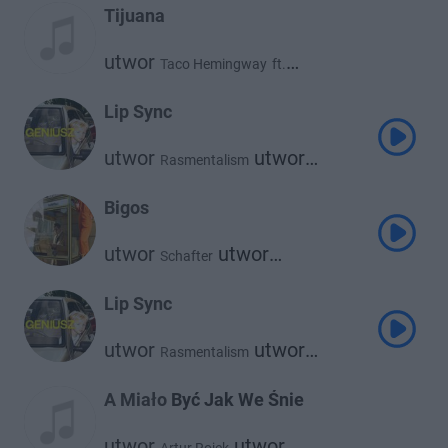
Tijuana
utwor
Taco Hemingway
ft.
utwor
Kizo
Lip Sync
utwor
utwor
Rasmentalism
Taco Hemingway
Bigos
utwor
utwor
Schafter
Taco Hemingway
Lip Sync
utwor
utwor
Rasmentalism
Taco Hemingway
A Miało Być Jak We Śnie
utwor
utwor