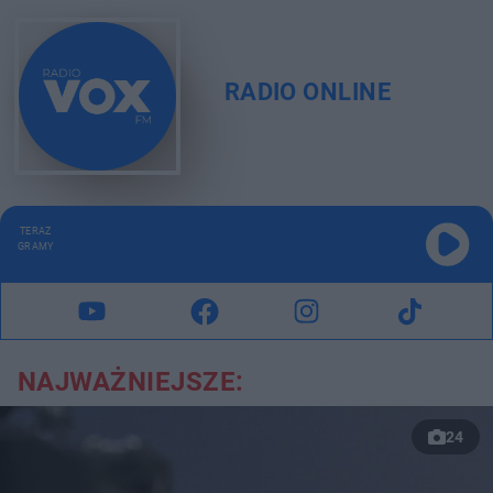
RADIO ONLINE
TERAZ
GRAMY
NAJWAŻNIEJSZE:
24