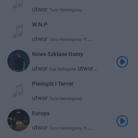
utwor
Taco Hemingway
W.N.P
utwor
Taco Hemingway
ft.
utwor
Catchup
Nowe Szklane Domy
utwor
utwor
Kaz Bałagane
Taco Hemingway
Pieniądz i Terror
utwor
Taco Hemingway
Europa
utwor
Taco Hemingway
ft.
utwor
Bedoes