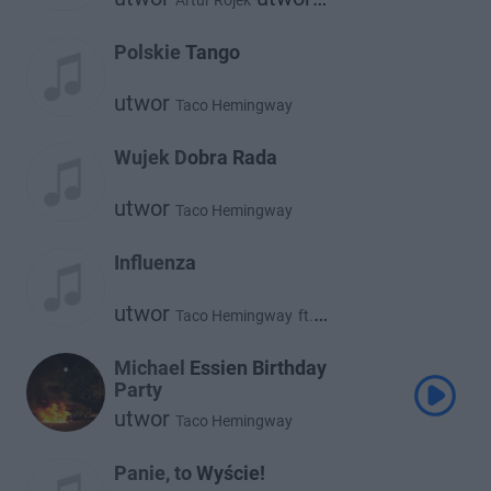
Artur Rojek
Taco Hemingway
Polskie Tango
utwor
Taco Hemingway
Wujek Dobra Rada
utwor
Taco Hemingway
Influenza
utwor
Taco Hemingway
ft.
utwor
utwor
Gruby Mielzky
Borucci
Michael Essien Birthday
Party
utwor
Taco Hemingway
Panie, to Wyście!