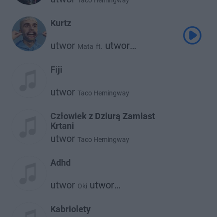
Taco Hemingway
Kurtz
utwor
utwor
Mata
ft.
Taco Hemingway
Fiji
utwor
Taco Hemingway
Człowiek z Dziurą Zamiast
Krtani
utwor
Taco Hemingway
Adhd
utwor
utwor
Oki
Taco Hemingway
Kabriolety