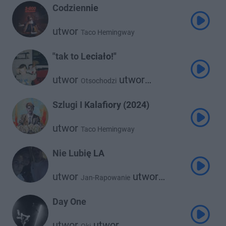
Codziennie
utwor
Taco Hemingway
"tak to Leciało!"
utwor
utwor
Otsochodzi
Taco Hemingway
Szlugi I Kalafiory (2024)
utwor
Taco Hemingway
Nie Lubię LA
utwor
utwor
Jan-Rapowanie
Taco Hemingway
Day One
utwor
utwor