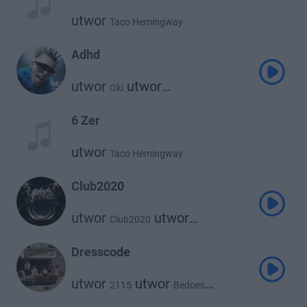
utwor
Taco Hemingway
Adhd
utwor
utwor
Oki
Taco Hemingway
6 Zer
utwor
Taco Hemingway
Club2020
utwor
utwor
Club2020
utwor
Taco Hemingway
Oki
utwor
utwor
Otsochodzi
Dresscode
utwor
Catchup
Young Igi
utwor
utwor
2115
Bedoes
utwor
utwor
Taco Hemingway