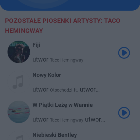
POZOSTAŁE PIOSENKI ARTYSTY: TACO
HEMINGWAY
Fiji
utwor
Taco Hemingway
Nowy Kolor
utwor
utwor
Otsochodzi
ft.
Taco Hemingway
W Piątki Leżę w Wannie
utwor
utwor
Taco Hemingway
Dawid Podsiadło
Niebieski Bentley