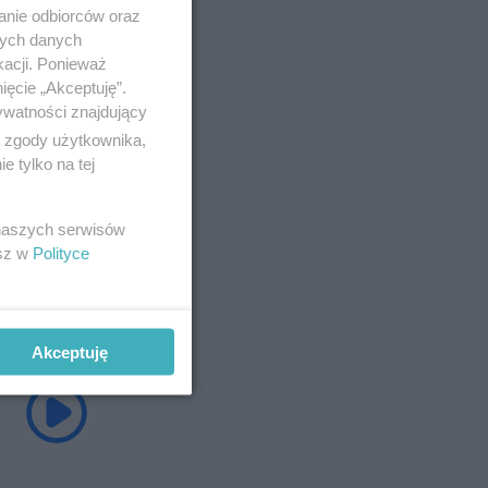
anie odbiorców oraz
nych danych
kacji. Ponieważ
ięcie „Akceptuję”.
ywatności znajdujący
ą zgody użytkownika,
 tylko na tej
 naszych serwisów
esz w
Polityce
Akceptuję