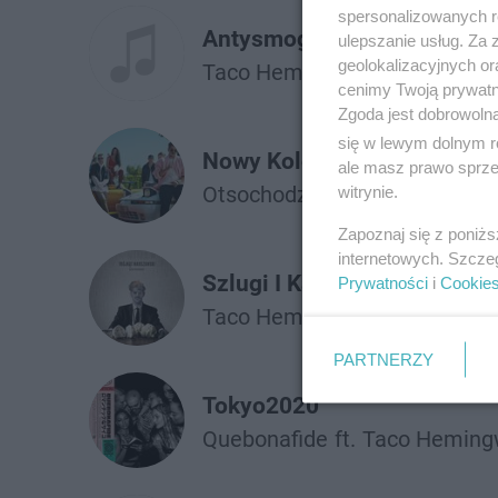
spersonalizowanych re
Antysmogowa Maska w Moi
ulepszanie usług. Za
geolokalizacyjnych or
Taco Hemingway
ft.
Pezet
cenimy Twoją prywatno
Zgoda jest dobrowoln
się w lewym dolnym r
Nowy Kolor
ale masz prawo sprzec
Otsochodzi
Taco Hemingway
witrynie.
Zapoznaj się z poniż
internetowych. Szcze
Szlugi I Kalafiory
Prywatności
i
Cookie
Taco Hemingway
PARTNERZY
Tokyo2020
Quebonafide
ft.
Taco Heming