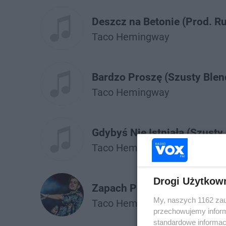
Deszcz na Betonie (Prod. R
Taco Hemingway
Bardzo Proszę (Szusty Blen
Taco Hemingway
Gdybyś Nie Istniała (Szusty
Taco Hemingway
Drogi Użytkow
Zapach Perfum/follow You 
My, naszych 1162 zau
Taco Hemingway
Twocolors
przechowujemy informa
standardowe informac