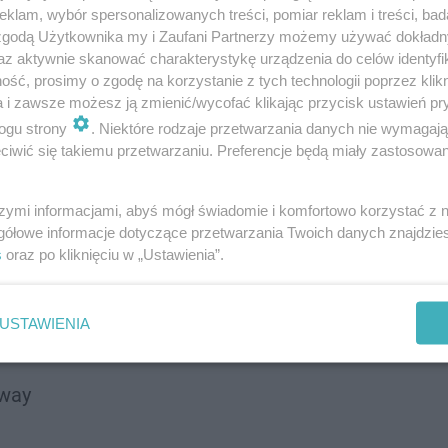
klam, wybór spersonalizowanych treści, pomiar reklam i treści, bad
m Carry-On Baggage
 zgodą Użytkownika my i Zaufani Partnerzy możemy używać dokład
az aktywnie skanować charakterystykę urządzenia do celów identyfi
ść, prosimy o zgodę na korzystanie z tych technologii poprzez klikn
a i zawsze możesz ją zmienić/wycofać klikając przycisk ustawień pr
ogu strony
. Niektóre rodzaje przetwarzania danych nie wymagaj
iwić się takiemu przetwarzaniu. Preferencje będą miały zastosowanie
szymi informacjami, abyś mógł świadomie i komfortowo korzystać z
gółowe informacje dotyczące przetwarzania Twoich danych znajdzi
s
oraz po kliknięciu w „Ustawienia”.
USTAWIENIA
way