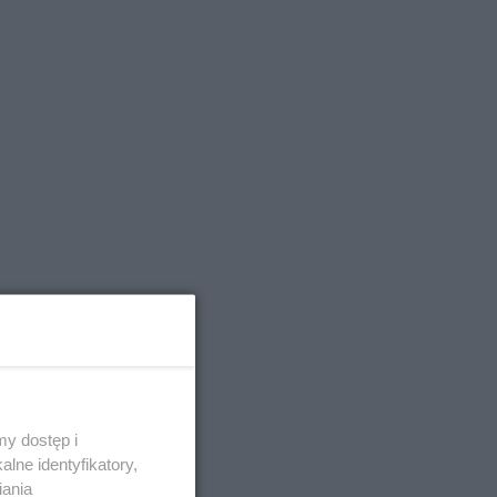
y dostęp i
lne identyfikatory,
iania