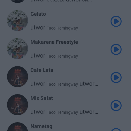
Club2020
Oki
utwor
utwor
Young Igi
utwor
Otsochodzi
Gelato
Taco Hemingway
utwor
Taco Hemingway
Makarena Freestyle
utwor
Taco Hemingway
Całe Lata
utwor
utwor
Taco Hemingway
Dawid Podsiadło
Mix Sałat
utwor
utwor
Taco Hemingway
Daria Zawiałow
Nametag