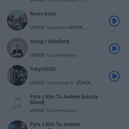
Taco Hemingway
ft.
utwor
Pezet
Nowy Kolor
utwor
utwor
Otsochodzi
Taco Hemingway
Szlugi I Kalafiory
utwor
Taco Hemingway
Tokyo2020
utwor
utwor
Quebonafide
ft.
Taco Hemingway
Pyta z Kim Tu Jestem [szusty
Blend]
utwor
Taco Hemingway
Pyta z Kim Tu Jestem