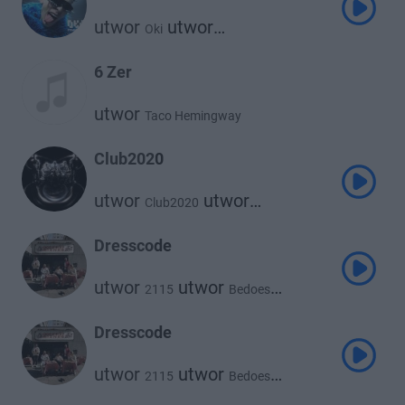
utwor
utwor
Oki
Taco Hemingway
6 Zer
utwor
Taco Hemingway
Club2020
utwor
utwor
Club2020
utwor
Taco Hemingway
Oki
utwor
utwor
Otsochodzi
Dresscode
utwor
Catchup
Young Igi
utwor
utwor
2115
Bedoes
utwor
utwor
Taco Hemingway
White 2115
Dresscode
utwor
utwor
2115
Bedoes
utwor
utwor
Taco Hemingway