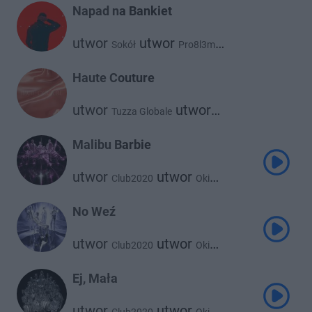
White 2115
Napad na Bankiet
utwor
utwor
Sokół
Pro8l3m
utwor
utwor
Steez83
Taco Hemingway
Haute Couture
utwor
utwor
Tuzza Globale
Taco Hemingway
Malibu Barbie
utwor
utwor
Club2020
Oki
utwor
utwor
Otsochodzi
utwor
Taco Hemingway
No Weź
utwor
Young Leosia
Dwa Sławy
utwor
Gruby Mielzky
utwor
utwor
Club2020
Oki
utwor
utwor
Young Igi
utwor
Taco Hemingway
Ej, Mała
Young Leosia
utwor
utwor