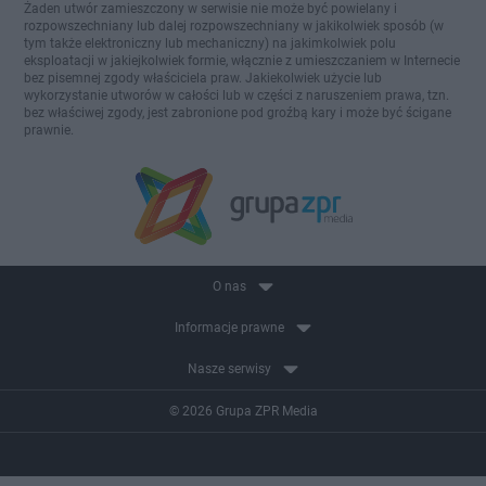
Żaden utwór zamieszczony w serwisie nie może być powielany i
rozpowszechniany lub dalej rozpowszechniany w jakikolwiek sposób (w
tym także elektroniczny lub mechaniczny) na jakimkolwiek polu
eksploatacji w jakiejkolwiek formie, włącznie z umieszczaniem w Internecie
bez pisemnej zgody właściciela praw. Jakiekolwiek użycie lub
wykorzystanie utworów w całości lub w części z naruszeniem prawa, tzn.
bez właściwej zgody, jest zabronione pod groźbą kary i może być ścigane
prawnie.
O nas
Informacje prawne
Nasze serwisy
© 2026 Grupa ZPR Media