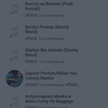
Deszcz na Betonie (Prod.
Rumak)
utwor
Taco Hemingway
Bardzo Proszę (Szusty
Blend)
utwor
Taco Hemingway
Gdybyś Nie Istniała (Szusty
Blend)
utwor
Taco Hemingway
Zapach Perfum/follow You
/szusty Remix/
utwor
utwor
Taco Hemingway
Twocolors
Antysmogowa Maska w
Moim Carry-On Baggage
utwor