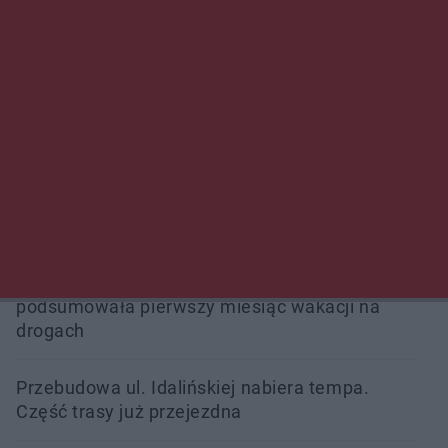
Przeglądy, których nie było. Korupcja i
fałszowanie dokumentów!
Beach Ball Radom na Borkach. Turniej otworzy
nowe boiska dla mieszkańców
Śledztwo w „Drzewnej” przedłużone.
Prokuratura ma czas do 26 października
16 ofiar i 191 wypadków. Mazowiecka policja
podsumowała pierwszy miesiąc wakacji na
drogach
Przebudowa ul. Idalińskiej nabiera tempa.
Część trasy już przejezdna