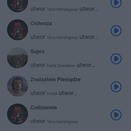
utwor
utwor
Taco Hemingway
utwor
Oki
Atutowy
Cichosza
utwor
utwor
Taco Hemingway
Oki
Supro
utwor
utwor
Daria Zawiałow
Taco Hemingway
Znalazłem Pieniądze
utwor
utwor
Holak
Taco Hemingway
Codziennie
utwor
Taco Hemingway