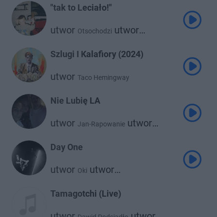
"tak to Leciało!"
utwor
utwor
Otsochodzi
Taco Hemingway
Szlugi I Kalafiory (2024)
utwor
Taco Hemingway
Nie Lubię LA
utwor
utwor
Jan-Rapowanie
Taco Hemingway
Day One
utwor
utwor
Oki
Taco Hemingway
Tamagotchi (Live)
utwor
utwor