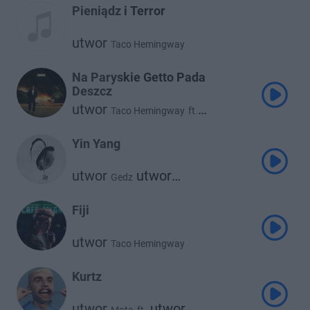
Pieniądz i Terror
utwor
Taco Hemingway
Na Paryskie Getto Pada
Deszcz
utwor
Taco Hemingway
ft.
utwor
Borucci
Yin Yang
utwor
utwor
Gedz
Taco Hemingway
Fiji
utwor
Taco Hemingway
Kurtz
utwor
utwor