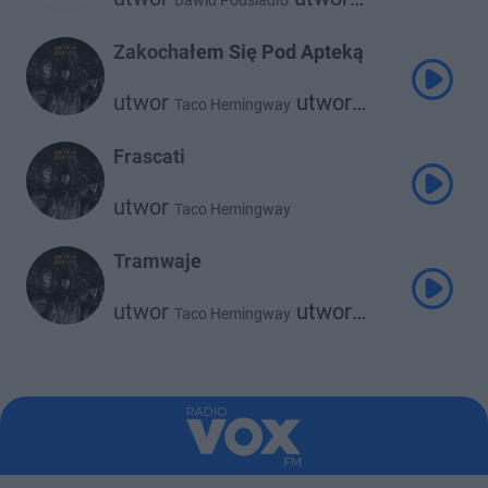
Dawid Podsiadło
Taco Hemingway
Zakochałem Się Pod Apteką
utwor
utwor
Taco Hemingway
utwor
Livka
Rumak
Frascati
utwor
Taco Hemingway
Tramwaje
utwor
utwor
Taco Hemingway
utwor
@atutowy
Andrzej Zaucha