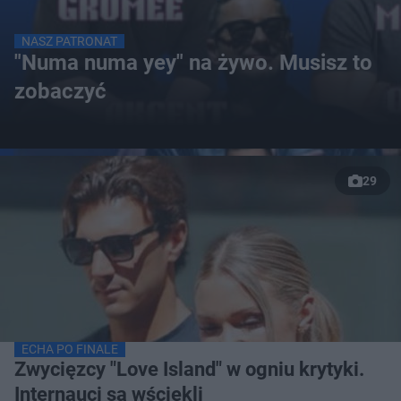
NASZ PATRONAT
"Numa numa yey" na żywo. Musisz to
zobaczyć
29
ECHA PO FINALE
Zwycięzcy "Love Island" w ogniu krytyki.
Internauci są wściekli