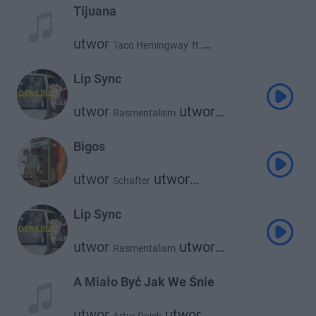
Tijuana
utwor
Taco Hemingway
ft.
utwor
Kizo
Lip Sync
utwor
utwor
Rasmentalism
Taco Hemingway
Bigos
utwor
utwor
Schafter
Taco Hemingway
Lip Sync
utwor
utwor
Rasmentalism
Taco Hemingway
A Miało Być Jak We Śnie
utwor
utwor