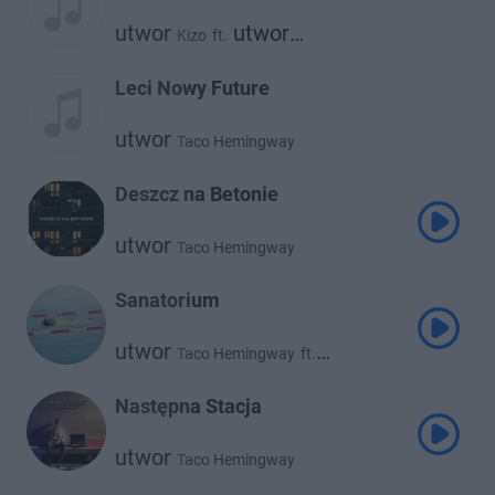
utwor
utwor
Kizo
ft.
Taco Hemingway
Leci Nowy Future
utwor
Taco Hemingway
Deszcz na Betonie
utwor
Taco Hemingway
Sanatorium
utwor
Taco Hemingway
ft.
utwor
utwor
Dawid Podsiadło
Rosalie
Następna Stacja
utwor
Taco Hemingway