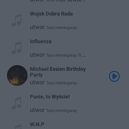
Artur Rojek
Taco Hemingway
Wujek Dobra Rada
utwor
Taco Hemingway
Influenza
utwor
Taco Hemingway
ft.
utwor
utwor
Gruby Mielzky
Borucci
Michael Essien Birthday
Party
utwor
Taco Hemingway
Panie, to Wyście!
utwor
Taco Hemingway
W.N.P