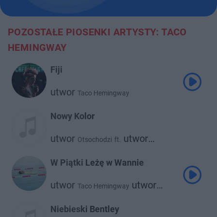
POZOSTAŁE PIOSENKI ARTYSTY: TACO
HEMINGWAY
Fiji
utwor
Taco Hemingway
Nowy Kolor
utwor
utwor
Otsochodzi
ft.
Taco Hemingway
W Piątki Leżę w Wannie
utwor
utwor
Taco Hemingway
Dawid Podsiadło
Niebieski Bentley