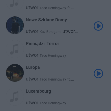
utwor
Taco Hemingway
ft.
utwor
Catchup
Nowe Szklane Domy
utwor
utwor
Kaz Bałagane
Taco Hemingway
Pieniądz i Terror
utwor
Taco Hemingway
Europa
utwor
Taco Hemingway
ft.
utwor
Bedoes
Luxembourg
utwor
Taco Hemingway