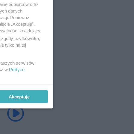
anie odbiorców oraz
nych danych
kacji. Ponieważ
ięcie „Akceptuję”.
ywatności znajdujący
ą zgody użytkownika,
 tylko na tej
 naszych serwisów
esz w
Polityce
Akceptuję