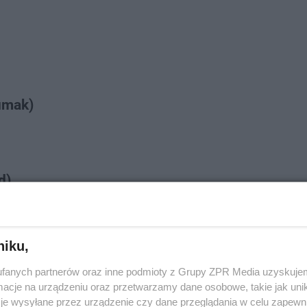
umak)
d)
niku,
 Blend)
fanych partnerów oraz inne podmioty z Grupy ZPR Media uzyskujem
cje na urządzeniu oraz przetwarzamy dane osobowe, takie jak unika
je wysyłane przez urządzenie czy dane przeglądania w celu zapewn