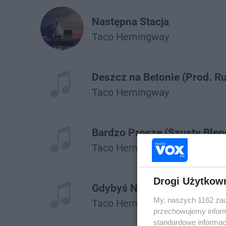
Następna Stacja
Taco Hemingway
Deszcz na Betonie (Prod. R
Taco Hemingway
Bardzo Proszę (Szusty Blen
Taco Hemingway
Drogi Użytkow
Gdybyś Nie Istniała (Szusty
My, naszych 1162 zau
Taco Hemingway
przechowujemy informa
standardowe informac