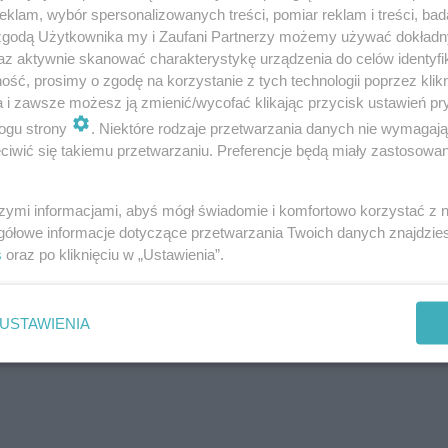
klam, wybór spersonalizowanych treści, pomiar reklam i treści, bad
/szusty Remix/
 zgodą Użytkownika my i Zaufani Partnerzy możemy używać dokład
az aktywnie skanować charakterystykę urządzenia do celów identyfi
ść, prosimy o zgodę na korzystanie z tych technologii poprzez klikn
a i zawsze możesz ją zmienić/wycofać klikając przycisk ustawień pr
ogu strony
. Niektóre rodzaje przetwarzania danych nie wymagaj
m Carry-On Baggage
iwić się takiemu przetwarzaniu. Preferencje będą miały zastosowanie
szymi informacjami, abyś mógł świadomie i komfortowo korzystać z
gółowe informacje dotyczące przetwarzania Twoich danych znajdzi
s
oraz po kliknięciu w „Ustawienia”.
USTAWIENIA