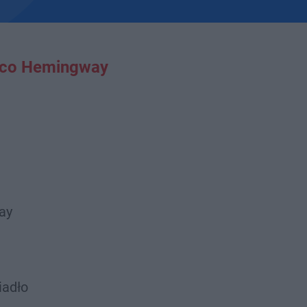
co Hemingway
ay
iadło