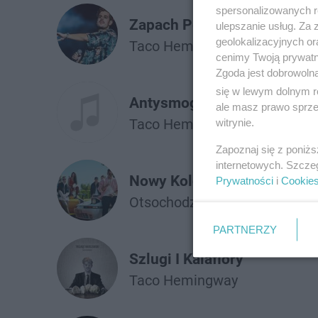
spersonalizowanych re
Zapach Perfum/follow You 
ulepszanie usług. Za
geolokalizacyjnych or
Taco Hemingway
Twocolors
cenimy Twoją prywatno
Zgoda jest dobrowoln
się w lewym dolnym r
Antysmogowa Maska w Moi
ale masz prawo sprzec
Taco Hemingway
ft.
Pezet
witrynie.
Zapoznaj się z poniż
internetowych. Szcze
Nowy Kolor
Prywatności
i
Cookie
Otsochodzi
Taco Hemingway
PARTNERZY
Szlugi I Kalafiory
Taco Hemingway