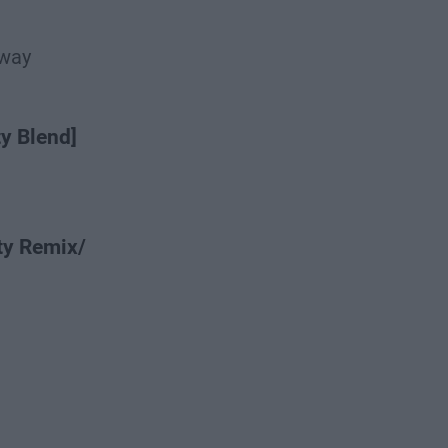
way
y Blend]
ty Remix/