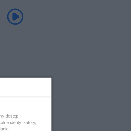
y dostęp i
lne identyfikatory,
iania