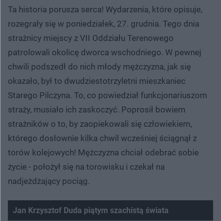
Ta historia porusza serca! Wydarzenia, które opisuje,
rozegrały się w poniedziałek, 27. grudnia. Tego dnia
strażnicy miejscy z VII Oddziału Terenowego
patrolowali okolicę dworca wschodniego. W pewnej
chwili podszedł do nich młody mężczyzna, jak się
okazało, był to dwudziestotrzyletni mieszkaniec
Starego Pilczyna. To, co powiedział funkcjonariuszom
straży, musiało ich zaskoczyć. Poprosił bowiem
strażników o to, by zaopiekowali się człowiekiem,
którego dosłownie kilka chwil wcześniej ściągnął z
torów kolejowych! Mężczyzna chciał odebrać sobie
życie - położył się na torowisku i czekał na
nadjeżdżający pociąg.
Jan Krzysztof Duda piątym szachistą świata