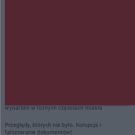
Zmiany i przesunięcia remontu bulwaru w
Gorzowie. Dlaczego?
Policjanci z Przysuchy odnaleźli ciało 40-letniej
kobiety. Dwie osoby usłyszały zarzut zabójstwa
Burze sparaliżowały region. Strażacy
interweniowali 58 razy
Trwa walka z nosówką w schronisku. Są
śmiertelne przypadki. Uruchomiono zbiórkę!
Radom Music Camp 2026. Trzy dni koncertów i
wydarzeń w różnych częściach miasta
Przeglądy, których nie było. Korupcja i
fałszowanie dokumentów!