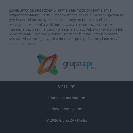
Żaden utwór zamieszczony w serwisie nie może być powielany i
rozpowszechniany lub dalej rozpowszechniany w jakikolwiek sposób (w
tym także elektroniczny lub mechaniczny) na jakimkolwiek polu
eksploatacji w jakiejkolwiek formie, włącznie z umieszczaniem w
Internecie bez pisemnej zgody właściciela praw. Jakiekolwiek użycie lub
wykorzystanie utworów w całości lub w części z naruszeniem prawa,
tzn. bez właściwej zgody, jest zabronione pod groźbą kary i może być
ścigane prawnie.
O nas
Informacje prawne
Nasze serwisy
© 2026 Grupa ZPR Media