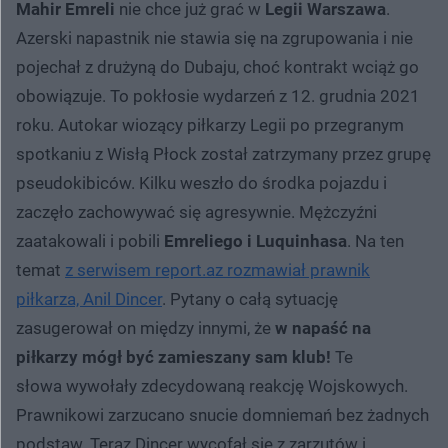
Mahir Emreli
nie chce już grać w
Legii Warszawa
.
Azerski napastnik nie stawia się na zgrupowania i nie
pojechał z drużyną do Dubaju, choć kontrakt wciąż go
obowiązuje. To pokłosie wydarzeń z 12. grudnia 2021
roku. Autokar wiozący piłkarzy Legii po przegranym
spotkaniu z Wisłą Płock został zatrzymany przez grupę
pseudokibiców. Kilku weszło do środka pojazdu i
zaczęło zachowywać się agresywnie. Mężczyźni
zaatakowali i pobili
Emreliego i Luquinhasa
. Na ten
temat
z serwisem report.az rozmawiał prawnik
piłkarza, Anil Dincer
. Pytany o całą sytuację
zasugerował on między innymi, że
w napaść na
piłkarzy mógł być zamieszany sam klub!
Te
słowa wywołały zdecydowaną reakcję Wojskowych.
Prawnikowi zarzucano snucie domniemań bez żadnych
podstaw. Teraz Dincer wycofał się z zarzutów i