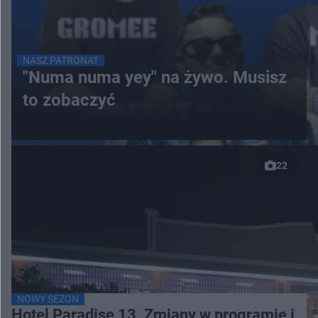
NASZ PATRONAT
"Numa numa yey" na żywo. Musisz
to zobaczyć
22
NOWY SEZON
Hotel Paradise 13. Zmiany w programie i