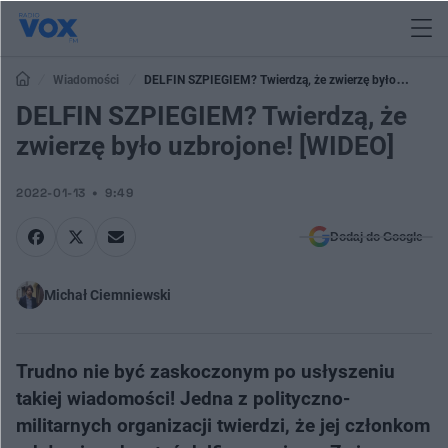
Wiadomości
DELFIN SZPIEGIEM? Twierdzą, że zwierzę było
uzbrojone! [WIDEO]
DELFIN SZPIEGIEM? Twierdzą, że
zwierzę było uzbrojone! [WIDEO]
2022-01-13
9:49
Dodaj do Google
Michał Ciemniewski
Trudno nie być zaskoczonym po usłyszeniu
takiej wiadomości! Jedna z polityczno-
militarnych organizacji twierdzi, że jej członkom