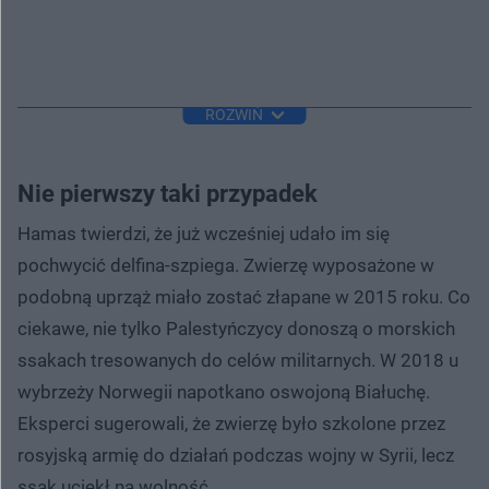
ROZWIŃ
Nie pierwszy taki przypadek
Hamas twierdzi, że już wcześniej udało im się
pochwycić delfina-szpiega. Zwierzę wyposażone w
podobną uprząż miało zostać złapane w 2015 roku. Co
ciekawe, nie tylko Palestyńczycy donoszą o morskich
ssakach tresowanych do celów militarnych. W 2018 u
wybrzeży Norwegii napotkano oswojoną Białuchę.
Eksperci sugerowali, że zwierzę było szkolone przez
rosyjską armię do działań podczas wojny w Syrii, lecz
ssak uciekł na wolność.