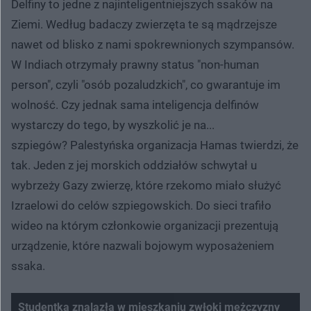
Delfiny to jedne z najinteligentniejszych ssaków na
Ziemi. Według badaczy zwierzęta te są mądrzejsze
nawet od blisko z nami spokrewnionych szympansów.
W Indiach otrzymały prawny status "non-human
person", czyli "osób pozaludzkich", co gwarantuje im
wolność. Czy jednak sama inteligencja delfinów
wystarczy do tego, by wyszkolić je na...
szpiegów? Palestyńska organizacja Hamas twierdzi, że
tak. Jeden z jej morskich oddziałów schwytał u
wybrzeży Gazy zwierzę, które rzekomo miało służyć
Izraelowi do celów szpiegowskich. Do sieci trafiło
wideo na którym członkowie organizacji prezentują
urządzenie, które nazwali bojowym wyposażeniem
ssaka.
Studentka znalazła w mieszkaniu zwłoki mężczyzny