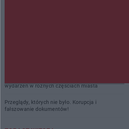
Policjanci z Przysuchy odnaleźli ciało 40-letniej
kobiety. Dwie osoby usłyszały zarzut zabójstwa
Burze sparaliżowały region. Strażacy
interweniowali 58 razy
Trwa walka z nosówką w schronisku. Są
śmiertelne przypadki. Uruchomiono zbiórkę!
Radom Music Camp 2026. Trzy dni koncertów i
wydarzeń w różnych częściach miasta
Przeglądy, których nie było. Korupcja i
fałszowanie dokumentów!