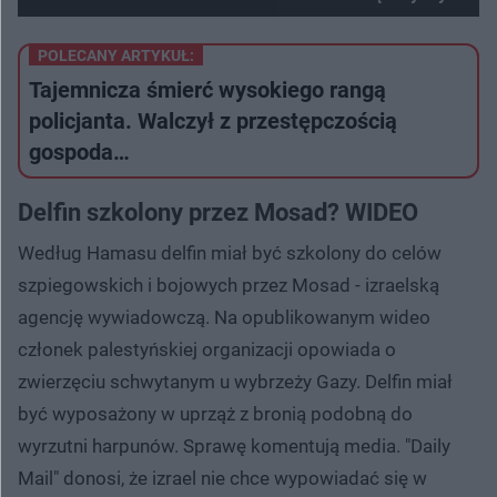
Nie można odtworzyć wideo
Spróbuj ponownie
POLECANY ARTYKUŁ:
Tajemnicza śmierć wysokiego rangą
policjanta. Walczył z przestępczością
gospoda…
Delfin szkolony przez Mosad? WIDEO
Według Hamasu delfin miał być szkolony do celów
szpiegowskich i bojowych przez Mosad - izraelską
agencję wywiadowczą. Na opublikowanym wideo
członek palestyńskiej organizacji opowiada o
zwierzęciu schwytanym u wybrzeży Gazy. Delfin miał
być wyposażony w uprząż z bronią podobną do
wyrzutni harpunów. Sprawę komentują media. "Daily
Mail" donosi, że izrael nie chce wypowiadać się w