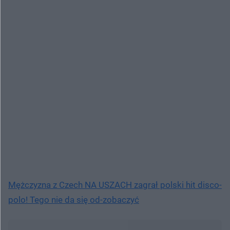
Mężczyzna z Czech NA USZACH zagrał polski hit disco-
polo! Tego nie da się od-zobaczyć