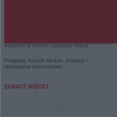
interweniowali 58 razy
Trwa walka z nosówką w schronisku. Są
śmiertelne przypadki. Uruchomiono zbiórkę!
Radom Music Camp 2026. Trzy dni koncertów i
wydarzeń w różnych częściach miasta
Przeglądy, których nie było. Korupcja i
fałszowanie dokumentów!
ZOBACZ WIĘCEJ