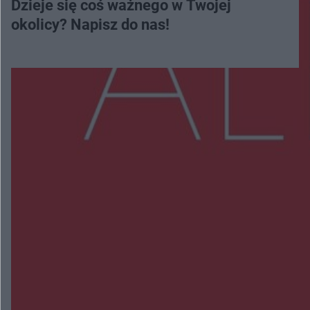
Dzieje się coś ważnego w Twojej
okolicy? Napisz do nas!
Więcej
NAJNOWSZE:
Zmiany i przesunięcia remontu bulwaru w
Gorzowie. Dlaczego?
Policjanci z Przysuchy odnaleźli ciało 40-letniej
kobiety. Dwie osoby usłyszały zarzut zabójstwa
Burze sparaliżowały region. Strażacy