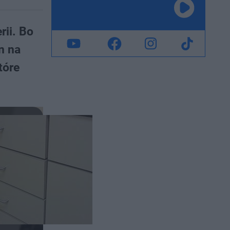
rii. Bo
n na
tóre