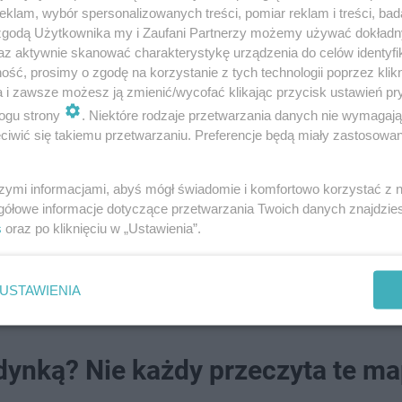
klam, wybór spersonalizowanych treści, pomiar reklam i treści, bad
 zgodą Użytkownika my i Zaufani Partnerzy możemy używać dokład
az aktywnie skanować charakterystykę urządzenia do celów identyfi
ść, prosimy o zgodę na korzystanie z tych technologii poprzez klikn
a i zawsze możesz ją zmienić/wycofać klikając przycisk ustawień pr
ogu strony
. Niektóre rodzaje przetwarzania danych nie wymagaj
iwić się takiemu przetwarzaniu. Preferencje będą miały zastosowanie
szymi informacjami, abyś mógł świadomie i komfortowo korzystać z
gółowe informacje dotyczące przetwarzania Twoich danych znajdzi
s
oraz po kliknięciu w „Ustawienia”.
USTAWIENIA
dynką? Nie każdy przeczyta te m