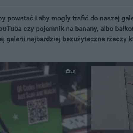
by powstać i aby mogły trafić do naszej gale
YouTuba czy pojemnik na banany, albo balko
j galerii najbardziej bezużyteczne rzeczy k
20