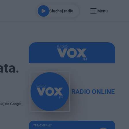
Słuchaj radia
Menu
ata.
RADIO ONLINE
daj do Google
TERAZ GRAMY