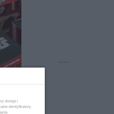
y dostęp i
ji w Twoim
lne identyfikatory,
iania