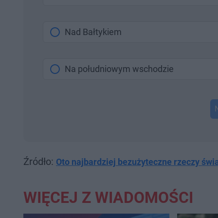
Nad Bałtykiem
Na południowym wschodzie
Źródło:
Oto najbardziej bezużyteczne rzeczy świa
WIĘCEJ Z WIADOMOŚCI