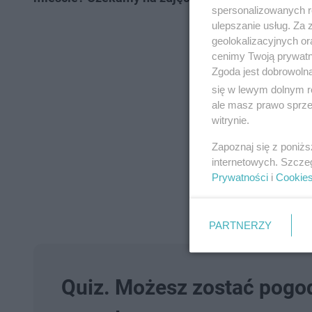
spersonalizowanych re
ulepszanie usług. Za
geolokalizacyjnych or
cenimy Twoją prywatno
Zgoda jest dobrowoln
się w lewym dolnym r
ale masz prawo sprzec
witrynie.
Zapoznaj się z poniż
internetowych. Szcze
Prywatności
i
Cookie
PARTNERZY
Quiz. Możesz zostać pogo