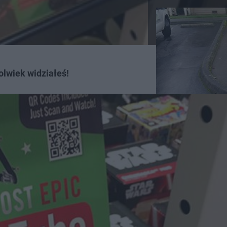
olwiek widziałeś!