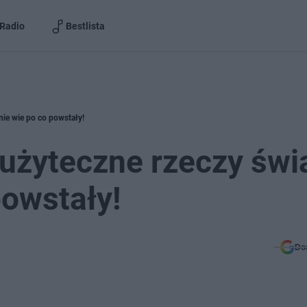
Radio
Bestlista
 nie wie po co powstały!
zużyteczne rzeczy świ
powstały!
Do