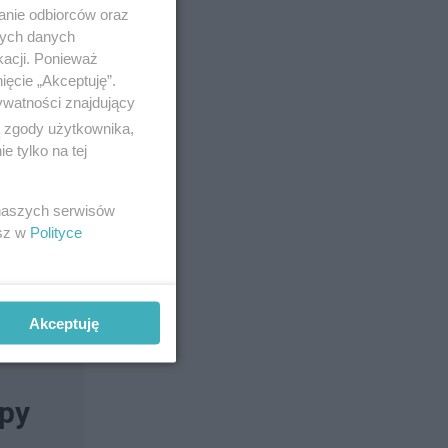
anie odbiorców oraz
nych danych
kacji. Ponieważ
ięcie „Akceptuję”.
ywatności znajdujący
ą zgody użytkownika,
 tylko na tej
 naszych serwisów
esz w
Polityce
Akceptuję
apy