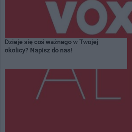
Dzieje się coś ważnego w Twojej
okolicy? Napisz do nas!
Więcej
NAJNOWSZE:
Trwa walka z nosówką w schronisku. Są
śmiertelne przypadki. Uruchomiono zbiórkę!