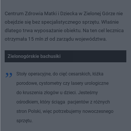
Centrum Zdrowia Matki i Dziecka w Zielonej Górze nie
obejdzie się bez specjalistycznego sprzętu. Właśnie
dlatego trwa wyposażanie obiektu. Na ten cel lecznica
otrzymała 15 mln zł od zarządu województwa.
Zielonogórskie bachusiki
Nie można odtworzyć wideo
Spróbuj ponownie
Stoły operacyjne, do cięć cesarskich, łóżka
porodowe, cystometry czy lasery urologiczne
do kruszenia złogów u dzieci. Jesteśmy
ośrodkiem, który ściąga pacjentów z różnych
stron Polski, więc potrzebujemy nowoczesnego
sprzętu.