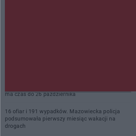
Radom Music Camp 2026. Trzy dni koncertów i
wydarzeń w różnych częściach miasta
Przeglądy, których nie było. Korupcja i
fałszowanie dokumentów!
Beach Ball Radom na Borkach. Turniej otworzy
nowe boiska dla mieszkańców
Śledztwo w „Drzewnej” przedłużone. Prokuratura
ma czas do 26 października
16 ofiar i 191 wypadków. Mazowiecka policja
podsumowała pierwszy miesiąc wakacji na
drogach