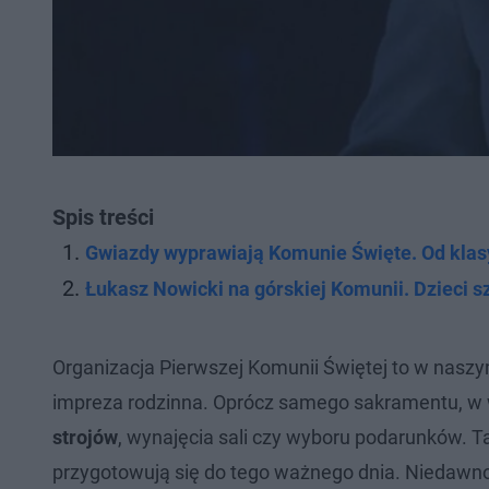
Spis treści
Gwiazdy wyprawiają Komunie Święte. Od klas
Łukasz Nowicki na górskiej Komunii. Dzieci 
Organizacja Pierwszej Komunii Świętej to w naszy
impreza rodzinna. Oprócz samego sakramentu, w 
strojów
, wynajęcia sali czy wyboru podarunków. T
przygotowują się do tego ważnego dnia. Niedawno 