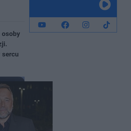
e osoby
ji.
w sercu