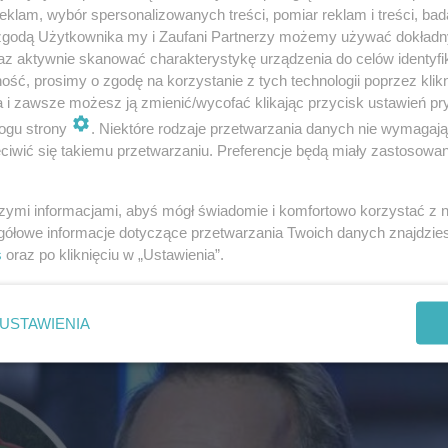
klam, wybór spersonalizowanych treści, pomiar reklam i treści, bad
 zgodą Użytkownika my i Zaufani Partnerzy możemy używać dokład
az aktywnie skanować charakterystykę urządzenia do celów identyfi
ść, prosimy o zgodę na korzystanie z tych technologii poprzez klikn
a i zawsze możesz ją zmienić/wycofać klikając przycisk ustawień pr
klasyki po rezygnację z sakramentu
ogu strony
. Niektóre rodzaje przetwarzania danych nie wymagaj
iwić się takiemu przetwarzaniu. Preferencje będą miały zastosowanie
nijnymi imprezami polskich celebrytów. Internauci chęt
liny Sykut-Jeżyny
, a także dość kontrowersyjne kreacje 
szymi informacjami, abyś mógł świadomie i komfortowo korzystać z
y, nie brakuje sław, które świadomie zrezygnowały z posył
gółowe informacje dotyczące przetwarzania Twoich danych znajdzi
s
oraz po kliknięciu w „Ustawienia”.
nnymi Małgorzata Rozenek-Majdan oraz Edyta Górniak.
USTAWIENIA