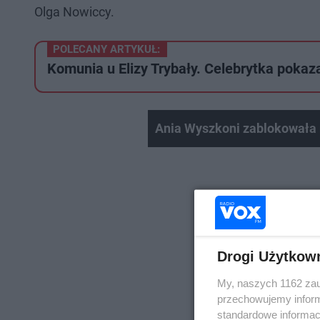
Olga Nowiccy.
POLECANY ARTYKUŁ:
Komunia u Elizy Trybały. Celebrytka pokaz
Ania Wyszkoni zablokowała
Drogi Użytkow
My, naszych 1162 zau
przechowujemy informa
standardowe informac