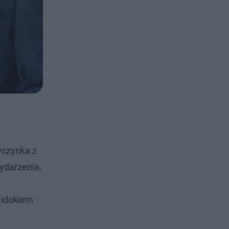
wczynka z
ydarzenia,
widokiem