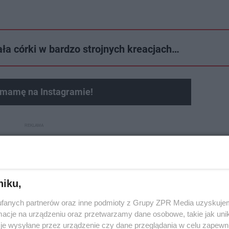
ała córki w bardzo strojnych kreacjach…
 mamę na Instagramie!
niku,
fanych partnerów oraz inne podmioty z Grupy ZPR Media uzyskujem
cje na urządzeniu oraz przetwarzamy dane osobowe, takie jak unika
je wysyłane przez urządzenie czy dane przeglądania w celu zapewn