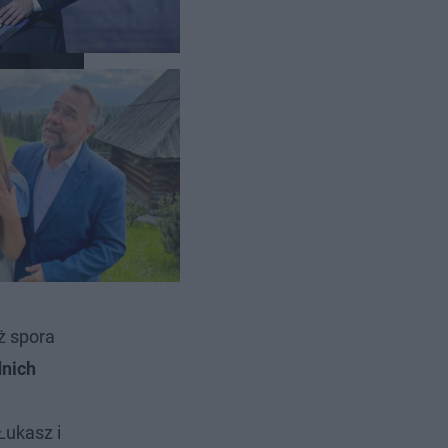
ż spora
dnich
Łukasz i