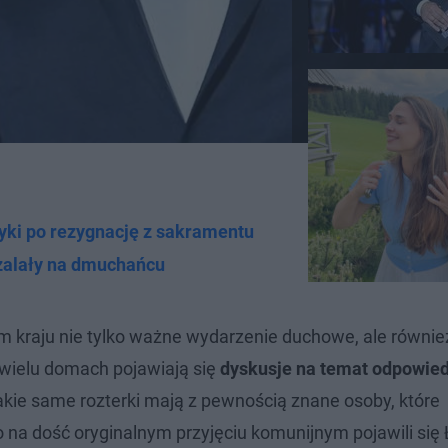
yki po rezygnację z sakramentu
szalały na dmuchańcu
m kraju nie tylko ważne wydarzenie duchowe, ale równie
wielu domach pojawiają się
dyskusje na temat odpowie
akie same rozterki mają z pewnością znane osoby, które
na dość oryginalnym przyjęciu komunijnym pojawili się 