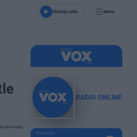
Słuchaj radia
Menu
tle
RADIO ONLINE
daj do Google
TERAZ GRAMY