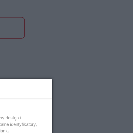
y dostęp i
lne identyfikatory,
iania