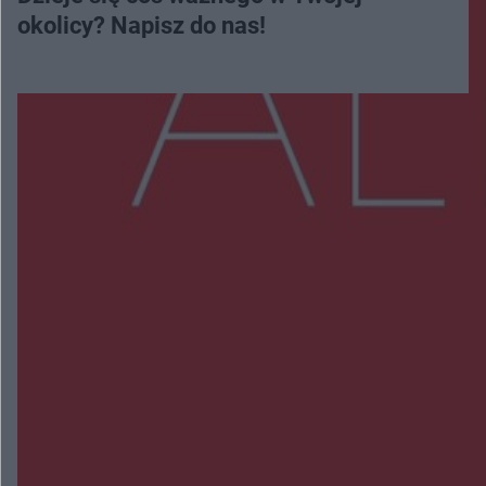
okolicy? Napisz do nas!
Więcej
NAJNOWSZE:
Zmiany i przesunięcia remontu bulwaru w
Gorzowie. Dlaczego?
Policjanci z Przysuchy odnaleźli ciało 40-letniej
kobiety. Dwie osoby usłyszały zarzut zabójstwa
Burze sparaliżowały region. Strażacy