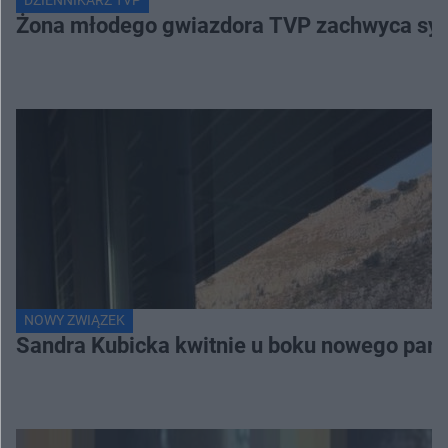
DZIENNIKARZ TVP
Żona młodego gwiazdora TVP zachwyca sylwe
NOWY ZWIĄZEK
Sandra Kubicka kwitnie u boku nowego part