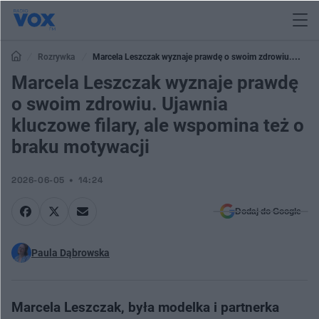
Rozrywka
Marcela Leszczak wyznaje prawdę o swoim zdrowiu.
Ujawnia kluczowe filary, ale wspomina też o braku motywacji
Marcela Leszczak wyznaje prawdę
o swoim zdrowiu. Ujawnia
kluczowe filary, ale wspomina też o
braku motywacji
2026-06-05
14:24
Dodaj do Google
Paula Dąbrowska
Marcela Leszczak, była modelka i partnerka