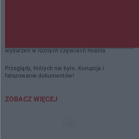
interweniowali 58 razy
Trwa walka z nosówką w schronisku. Są
śmiertelne przypadki. Uruchomiono zbiórkę!
Radom Music Camp 2026. Trzy dni koncertów i
wydarzeń w różnych częściach miasta
Przeglądy, których nie było. Korupcja i
fałszowanie dokumentów!
ZOBACZ WIĘCEJ